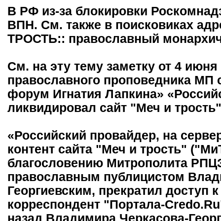
В РФ из-за блокировки Роскомнад
ВПН. См. также в поисковиках ад
ТРОСТЬ:: православный монархич
См. на эту тему заметку от 4 июня
православного проповедника МП 
форум Игнатия Лапкина» «Россий
ликвидировал сайт "Меч и трость"»
«Российский провайдер, на серве
контент сайта "Меч и трость" ("Ми
благословению Митрополита РПЦЗ
православным публицистом Влад
Георгиевским, прекратил доступ к
корреспондент "Портала-Credo.Ru
назад Владимира Черкасова-Геор