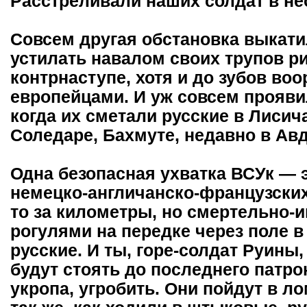
Расстреливали наших солдат в н
Совсем другая обстановка выкати
устилать навалом своих трупов р
контрнаступе, хотя и до зубов во
европейцами. И уж совсем проявил
когда их сметали русские в Лисич
Соледаре, Бахмуте, недавно в Авд
Одна безопасная ухватка ВСУк — 
немецко-англичанско-французских
то за километры, но смертельно-и
рогулями на передке через поле в
русские. И ты, горе-солдат Руины
будут стоять до последнего патрон
укропа, угробить. Они пойдут в 