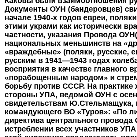
Каковы были взаимоотношения ру
Документы ОУН (бандеровцев) сви
начале 1940-х годов евреи, поляк
этими украми как исторически вр
частности, указания Провода ОУН
национальных меньшинств на «д
«враждебные» (поляки, русские, е
русским в 1941—1943 годах колеба
восприятия в качестве главного в
«порабощенным народом» и стрем
борьбу против СССР. На практике 
стороны УПА, ведомой ОУН с осен
свидетельствам Ю.Стельмащука, в
командующего ВО «Туров»: «По л
директива центрального провода
истреблении всех участников УПА