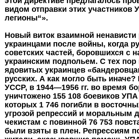
этой директиве предлагалось про
видом отправки этих участников 
легионы“».
Новый виток взаимной ненависти
украинцами после войны, когда р
советских частей, боровшихся с 
украинским подпольем. С тех пор
ядовитых украинцев «бандеровца
русских. А как могло быть иначе?
УССР, в 1944—1956 гг. во время 
уничтожено 155 108 боевиков УПА
которых 1 746 погибли в восточны
угрозой репрессий и моральным 
чекистам с повинной 76 753 повст
были взяты в плен. Репрессиям п