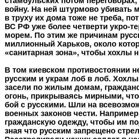
стамбульских потом переговорах,
войну. На ней штурмово убивать 
в труху их дома тоже не треба, по
ВС РФ уже более четверти укро-т
морем. По этим же причинам рус
миллионный Харьков, около котор
«санитарная зона», чтобы хохлы н
В том киевском противостоянии н
русским и украм лоб в лоб. Хохл
засели по жилым домам, граждан
огонь, прикрываясь мирными, что
бой с русскими. Шли на всевозмо
военных законов чести. Например
гражданскую одежду, чтобы им по
зная что русским запрещено стрел