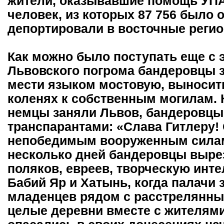
жители, оказывавшие помощь УПА:
человек, из которых 87 756 было 
депортировали в восточные реги
Как можно было поступать еще с 
Львовского погрома бандеровцы 
мести языком мостовую, выносить
коленях к собственным могилам. К
немцы заняли Львов, бандеровцы
транспарантами: «Слава Гитлеру!
непобедимым вооруженным силам 
несколько дней бандеровцы выре
поляков, евреев, творческую инт
Бабий Яр и Хатынь, когда палачи
младенцев рядом с расстрелянны
целые деревни вместе с жителям