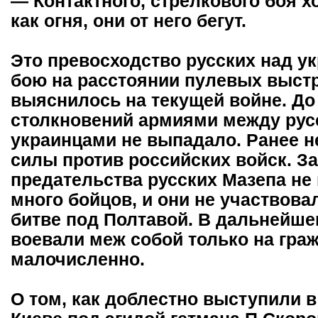
— Контактного, стрелкового боя х
как огня, они от него бегут.
Это превосходство русских над у
бою на расстоянии пулевых выст
выяснилось на текущей войне. Д
столкновений армиями между рус
украинцами не выпадало. Ранее н
силы против российских войск. З
предательства русских Мазепа не
много бойцов, и они не участвов
битве под Полтавой. В дальнейше
воевали меж собой только на гра
малочисленно.
О том, как доблестно выступили 