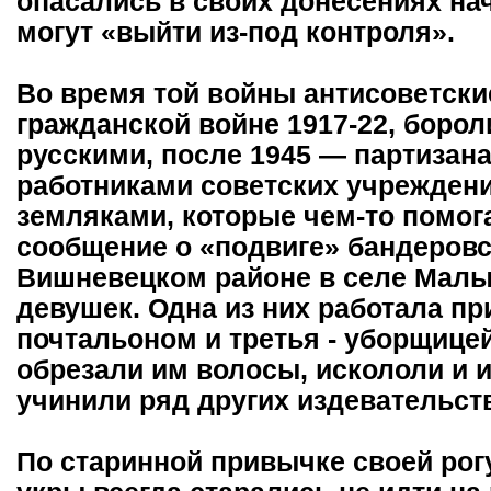
опасались в своих донесениях на
могут «выйти из-под контроля».
Во время той войны антисоветские
гражданской войне 1917-22, боро
русскими, после 1945 — партизан
работниками советских учреждений
земляками, которые чем-то помог
сообщение о «подвиге» бандеровс
Вишневецком районе в селе Малы
девушек. Одна из них работала пр
почтальоном и третья - уборщице
обрезали им волосы, искололи и 
учинили ряд других издевательст
По старинной привычке своей рог