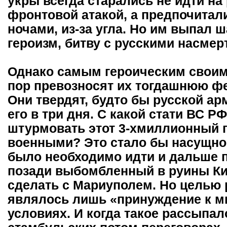
укры всегда старались не идти на
фронтовой атакой, а предпочитал
ночами, из-за угла. Но им выпал 
героизм, битву с русскими насмер
Однако самым героическим своим
пор превозносят их тогдашнюю ф
Они твердят, будто бы русской ар
его в три дня. С какой стати ВС 
штурмовать этот 3-хмиллионный г
военными? Это стало бы насущной
было необходимо идти и дальше п
позади выбомбленный в руины Ки
сделать с Мариуполем. Но целью 
являлось лишь «принуждение к ми
условиях. И когда такое рассыпал