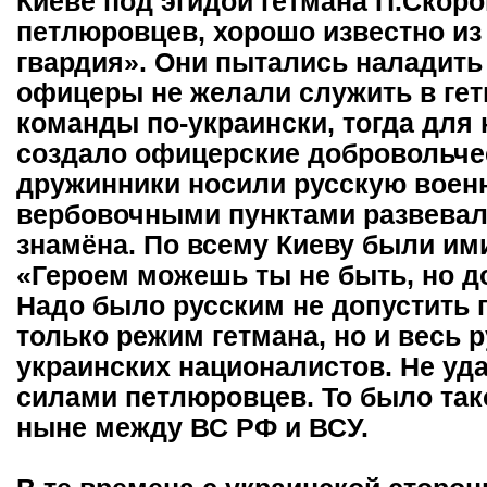
Киеве под эгидой гетмана П.Скор
петлюровцев, хорошо известно из
гвардия». Они пытались наладить
офицеры не желали служить в гет
команды по-украински, тогда для 
создало офицерские добровольч
дружинники носили русскую воен
вербовочными пунктами развевал
знамёна. По всему Киеву были им
«Героем можешь ты не быть, но д
Надо было русским не допустить 
только режим гетмана, но и весь 
украинских националистов. Не у
силами петлюровцев. То было так
ныне между ВС РФ и ВСУ.