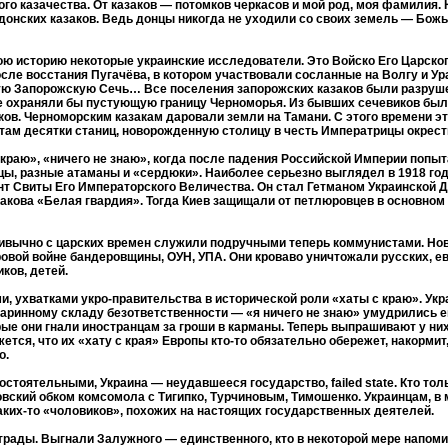
го казачества. От казаков — потомков черкасов и мой род, моя фамилия.
 донских казаков. Ведь донцы никогда не уходили со своих земель — Божь
вою историю некоторые украинские исследователи. Это Войско Его Царск
сле восстания Пугачёва, в котором участвовали сосланные на Волгу и Ур
мую Запорожскую Сечь… Все поселения запорожских казаков были разруш
е охраняли бы пустующую границу Черноморья. Из бывших сечевиков бы
аков. Черноморским казакам даровали земли на Тамани. С этого времени э
и там десятки станиц, новорожденную столицу в честь Императрицы окрес
 краю», «ничего не знаю», когда после падения Российской Империи попы
ы, разные атаманы и «сердюки». Наиболее серьезно выглядел в 1918 го
т Свиты Его Императорского Величества. Он стал Гетманом Украинской Д
гакова «Белая гвардия». Тогда Киев защищали от петлюровцев в основном 
ивычно с царских времен служили подручными теперь коммунистами. Нов
овой войне бандеровщины, ОУН, УПА. Они кроваво уничтожали русских, ев
ков, детей.
, ухватками укро-правительства в исторической роли «хаты с краю». Ук
ринному складу безответственности — «я ничего не знаю» умудрились его
рые они гнали иностранцам за гроши в карманы. Теперь выпрашивают у ни
ся, что их «хату с края» Европы кто-то обязательно обережет, накорми
о.
тоятельными, Украина — неудавшееся государство, failed state. Кто толь
овский обком комсомола с Тигипко, Турчиновым, Тимошенко. Украинцам, 
каких-то «чоловиков», похожих на настоящих государственных деятелей.
трады. Выгнали Залужного — единственного, кто в некоторой мере напоми