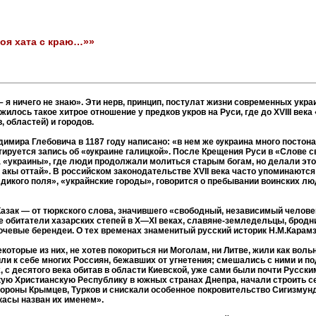
Моя хата с краю…»»
 – я ничего не знаю». Эти нерв, принцип, постулат жизни современных ук
ожилось такое хитрое отношение у предков укров на Руси, где до XVIII века
 областей) и городов.
димира Глебовича в 1187 году написано: «в нем же ѹкраина много постона
атируется запись об «ѹкраине галицкой». После Крещения Руси в «Слове св
а «украины», где люди продолжали молиться старым богам, но делали это
т акы оттай». В российском законодательстве XVII века часто упоминаютс
икого поля», «украйнские городы», говорится о пребывании воинских лю
зак — от тюркского слова, значившего «свободный, независимый человек
 обитатели хазарских степей в Х—XI веках, славяне-земледельцы, бродник
кочевые берендеи. О тех временах знаменитый русский историк Н.М.Карам
оторые из них, не хотев покориться ни Моголам, ни Литве, жили как воль
и к себе многих Россиян, бежавших от угнетения; смешались с ними и п
, с десятого века обитав в области Киевской, уже сами были почти Русск
скую Христианскую Республику в южных странах Днепра, начали строить с
ороны Крымцев, Турков и снискали особенное покровительство Сигизмунд
касы назван их именем».