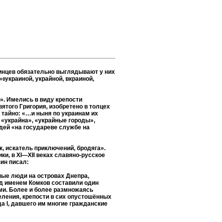
раинцев обязательно выглядывают у них
 «ѹкраиной, украйной, вкраиной,
». Имелись в виду крепости
ятого Григория, изобретено в толцех
 тайно: «…и ныня по украинам их
я «украйна», «украйные городы»,
дей «на государеве службе на
, искатель приключений, бродяга».
и, в ХI—XII веках славяно-русское
зин писал:
ные люди на островах Днепра,
од именем Комков составили один
ими. Более и более размножаясь
еления, крепости в сих опустошённых
а I, давшего им многие гражданские