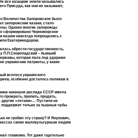
 Не все казацкие земли назывались
его Присуда, как они их называют,
ого Величества Запорожское было
ал запорожские казаки, стало
ены. Однако многие запорожцы
ло сформировано Черноморское
ти казаки навсегда попрощались с
тили Екатеринодаром.
талась обрести государственность.
ду П.П.Скоропадский – бывший
ержавы, которая пала под ударами
не украинские патриоты, у каких
ый всплеск украинского
реев, особенно досталось полякам в
раина накануне распада СССР имела
 прожрать, пропить, продать,
х другие «летаки»… Пустили на
т, поддержит только за пышные чубы
ко не гробил эту страну? И Янукович,
в массах своих малокультурным людям
нал главкома. Тот даже тщательно