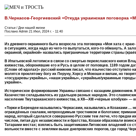
В.Черкасов-Георгиевский «Откуда украинская поговорка «
Статьи / Дни нашей жизни
Послано Admin 21 Июл, 2024 г. - 11:40
Из древнего окраинного быта возросла эта поговорка «Моя хата с краю
в ситуациях, когда надо из чего-то выпутаться, кого-то обмануть. А зал
окраиной, окрайной» назвались приграничные территории страны (краёв,
В Ипатьевской летописи в связи со смертью переяславского князя Вла
княжества, оборонявшие его и Русь в целом от половцев. 1189 годом д
(Слове об идолах)» русский книжник писал, что язычество отступило н
молятся проклятому богу их Перуну, Хорсу и Мокоши и вилам, но творя
«государевы украйны», «наши украйны», «украйные/украинные городы д
украйне».
Историческое формирование Украины связано с казацким движением. Ка
Казачество складывалось из удальцов разных народов. Это славянские
население Тмутараканского княжества, в ХII—XIII «чёрные клобуки» — 
«Торки и Берендеи назывались Черкасами, назывались и Козаками … нек
ограждённых скалами, непроходимым тростником и болотами; приманил
народ, который сделался совершенно Русским тем легче, что предки их
числом, питая дух независимости и братства, Козаки образовали воин
Татарами местах; взялись быть защитниками Литовских владений со ст
вольности вместе с землями выше днепровских порогов, где город Чер