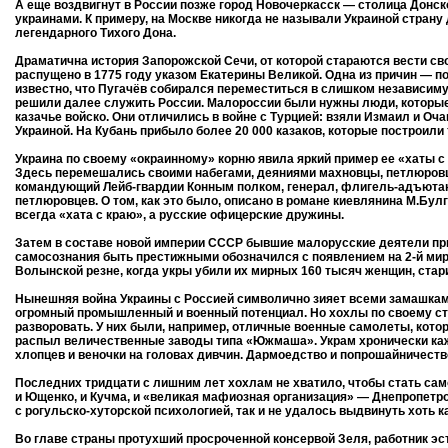
А еще воздвигнут в России позже город Новочеркасск — столица Донско
украинами. К примеру, на Москве никогда не называли Украиной страну
легендарного Тихого Дона.
Драматична история Запорожской Сечи, от которой стараются вести с
распущено в 1775 году указом Екатерины Великой. Одна из причин — по
известно, что Пугачёв собирался переместиться в слишком независи
решили далее служить России. Малороссии были нужны люди, которы
казачье войско. Они отличились в войне с Турцией: взяли Измаил и Оч
Украиной. На Кубань прибыло более 20 000 казаков, которые построил
Украина по своему «окраинному» корню явила яркий пример ее «хаты с
Здесь перемешались своими набегами, деяниями махновцы, петлюровц
командующий Лейб-гвардии Конным полком, генерал, флигель-адъютан
петлюровцев. О том, как это было, описано в романе киевлянина М.Бул
всегда «хата с краю», а русские офицерские дружины.
Затем в составе новой империи СССР бывшие малорусские деятели пр
самосознания быть престижными обозначился с появлением на 2-й мир
Волынской резне, когда укры убили их мирных 160 тысяч женщин, стари
Нынешняя война Украины с Россией символично зияет всеми замашками
огромный промышленный и военный потенциал. Но хохлы по своему ста
разворовать. У них были, например, отличные военные самолеты, кото
распыл величественные заводы типа «Южмаша». Украм хронически кажет
хлопцев и веночки на головах дивчин. Дармоедство и попрошайничеств
Последних тридцати с лишним лет хохлам не хватило, чтобы стать самос
и Ющенко, и Кучма, и «великая мафиозная организация» — Днепропетр
с рогульско-хуторской психологией, так и не удалось выдвинуть хоть 
Во главе страны протухший просроченной консервой Зеля, работник эс