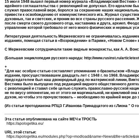
15 июля 1948 вышел первый номер журнала «Владимирский Вестник» по
идейного соглашательства с революцией не допускал. Его идеалом бы
служил православной вере, боролся за сохранение наших национальны
привести к освобождению от коммунистического ига. Журнал существов
духовных, так и светских, и проник во все страны русского рассеяния
после смерти своего духовного отца, наставника и друга, архиеп. Фео
управление которой требовало от него много физических и нервных уси
Литературная деятельность Мержеевского не ограничивалась изданием
изданиях, помещая статьи в «Возрождении» в Париже, «Новом Слове» 
С Мержеевским сотрудничали такие видные монархисты, как А. А. Вонсяцки
(Большая энциклопедия русского народа: http://www.rusinst.ru/articlete
+
"Для нас особую статью составляет упоминание о бразильском «Влад
издании, просуществовавшем двадцать лет с 1948 г. по 1968. Владимiр
председателем был наш двоюродный дед по материнской линии, Викто
Вестника было выпущено под редакцией видного общественного деяте
с революцией и ставил себе целью служить православно-русской нацио
не по вкусу оппонентам, но от этого ни маргинальной, ни крикливой о
духом, но чтобы это прочувствовать – необходимо по крайней мере до э
(Из статьи протодиакона РПЦЗ Г.Иванова-Тринадцатого из г.Лиона " О горе м
Эта статья опубликована на сайте МЕЧ и ТРОСТЬ
https://apologetika.eu/
URL этой статьи:
https://apologetika.eu/modules.php?op=modload&name=News&file=article&s