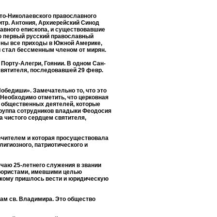
ято-Николаевского православного
итр. Антония, Архиерейский Синод
лавного епископа, и существовавшие
ю первый русский православный
ены все приходы в Южной Америке,
 стал бессменным членом от мирян.
Порту-Алегри, Гоянии. В одном Сан-
святителя, последовавшей 29 февр.
бедиши». Замечательно то, что это
Необходимо отметить, что церковная
х общественных деятелей, которые
 группа сотрудников владыки Феодосия
а чистого сердцем святителя,
чителем и которая просуществовала
игиозного, патриотического и
чаю 25-летнего служения в звании
нтюристами, имевшими целью
вскому пришлось вести и юридическую
ам св. Владимира. Это общество