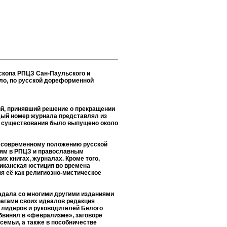
скопа РПЦЗ Сан-Паульского и
ло, по русской дореформенной
ий, принявший решение о прекращении
ждый номер журнала представлял из
ет существования было выпущено около
е современному положению русской
иям в РПЦЗ и православным
х книгах, журналах. Кроме того,
риканская юстиция во времена
я её как религиозно-мистическое
адала со многими другими изданиями
рагами своих идеалов редакция
 лидеров и руководителей Белого
 обвинял в «феврализме», заговоре
семьи, а также в пособничестве