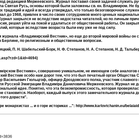
д редакцией Мержеевского. Журнал поставил своей задачей служить рус
ла Святая Русь, основы которой были заложены св. кн. Владимиром. Не 
х традиций и идей и всегда утверждал, что только безоговорочное служе
ал до 1968, привлек в число своих сотрудников много ценных националь
. Журнал закрылся не вследствие недостатка читателей, но по личным при
досия, решил уйти на покой и удалиться от общественной работы. Он закр
лий, которые вследствие возраста были ему уже не под силу.
 журнала «Владимирский Вестник», но еще до второй мировой войны он 
в Берлине, по религиозным и общественным вопросам.
й, П. Н. Шабельский-Борк, Н. Ф. Степанов, Н. А. Степанов, Н. Д. Тальберг,
xt.asp?rzd=1&id=4694)
имiрском Вестнике», совершенно уникальном, не имеющем себе аналогов
ский Вестник особо нам дорог тем, что это был печатный орган Общества 
р Васильевич Гюльцгоф, офицер Дроздовского полка, участник славного 
ля Русской Эмиграции Владимiра Даниловича Мержеевского. Журнал не 
нальной идее. Понятно, что эта безкомпромиссность, которая проверялас
на не становится. Наоборот, каждый выпуск этого замечательного журнал
того дорасти".
онархистах ... и о горе историках ...": http://www.karlovtchanin.eu/belaiai
id=3836