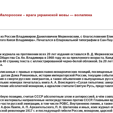
 Малороссии – врага украинской мовы — волапюка
м из России Владимиром Даниловичем Мержеевским, с благословения Епи
ого Князя Владимира». Печатался в Епархиальной типографии в Сан-Пау
 журнала на протяжении всех 20 лет издания оставался В. Д. Мержеевск
 Общества Св. Кн. Владимира в 1968 году из-за преклонного возраста. Ка
 в 40 страниц текста с иллюстрированной черно-белой обложкой. За 20 л
а.
аписанные с правых и православно-монархических позиций, посвященны
ым датам Дома Романовых, истории императорской России, текущим событ
 о смерти русских эмигрантов, а также объявления о выпущенных русски
ольких номерах печаталась книга А. А. Вонсяцкого «Сухая гильотина: аме
ление абсолютной монархии, а идеалом считали Святую Русь, представля
ебную позицию, считая СССР абсолютным злом и антироссией, в чём совп
ются материалы направленные непосредственно против СССР. Главными в
асти русской эмиграции, в том числе РОВС, Внутреннюю линию, а также
 А. А.фон Лампе, А. П. Архангельского, П. Н. Шатилова и иных, коих журнал
ской революции 1917 г. и последующей гибели России, монархии, царской 