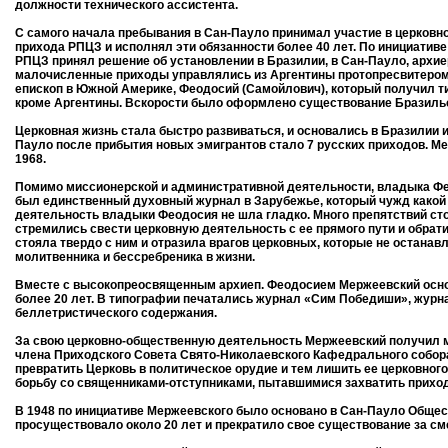
должности технического ассистента.
С самого начала пребывания в Сан-Пауло принимал участие в церковно
прихода РПЦЗ и исполнял эти обязанности более 40 лет. По инициатив
РПЦЗ принял решение об установлении в Бразилии, в Сан-Пауло, архи
малочисленные приходы управлялись из Аргентины протопресвитером 
епископ в Южной Америке, Феодосий (Самойлович), который получил т
кроме Аргентины. Вскорости было оформлено существование Бразильс
Церковная жизнь стала быстро развиваться, и основались в Бразилии и
Пауло после прибытия новых эмигрантов стало 7 русских приходов. М
1968.
Помимо миссионерской и административной деятельности, владыка Фе
был единственный духовный журнал в Зарубежье, который чужд какой 
деятельность владыки Феодосия не шла гладко. Много препятствий сто
стремились свести церковную деятельность с ее прямого пути и обрат
стояла твердо с ним и отразила врагов церковных, которые не останав
молитвенника и бессребреника в жизни.
Вместе с высокопреосвященным архиеп. Феодосием Мержеевский осно
более 20 лет. В типографии печатались журнал «Сим Победиши», журна
беллетристического содержания.
За свою церковно-общественную деятельность Мержеевский получил мн
члена Приходского Совета Свято-Николаевского Кафедрального собор
превратить Церковь в политическое орудие и тем лишить ее церковно
борьбу со священниками-отступниками, пытавшимися захватить приход
В 1948 по инициативе Мержеевского было основано в Сан-Пауло Общес
просуществовало около 20 лет и прекратило свое существование за с