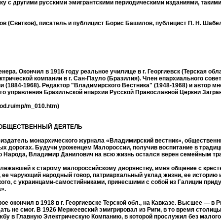
у с другими русскими эмигрантскими периодическими изданиями, такими,
 (Свитков), писатель и публицист Борис Башилов, публицист П. Н. Шабел
енера. Окончил в 1916 году реальное училище в г. Георгиевск (Терская обл
ектрической компании в г. Сан-Пауло (Бразилия). Член епархиального сове
 (1884-1968). Редактор "Владимирского Вестника" (1948-1968) и автор мн
ьного управления Бразильской епархии Русской Православной Церкви Загра
d.ru/mp/m_010.htm)
И ОБЩЕСТВЕННЫЙ ДЕЯТЕЛЬ
издатель монархического журнала «Владимирский вестник», общественны
ых дорогах. Будучи уроженцем Малороссии, получив воспитание в традиц
ого Народа, Владимир Данилович на всю жизнь остался верен семейным тр
длежавшей к старому малороссийскому дворянству, имея общение с кресть
 ее чарующий народный говор, патриархальный уклад жизни, ее историю 
кого, с украинцами-самостийниками, принесшими с собой из Галиции при
».
 окончил в 1918 в г. Георгиевске Терской обл., на Кавказе. Высшее — в 
ть не смог. В 1926 Мержеевский эмигрировал из Риги, в то время столиц
ужбу в Главную Электрическую Компанию, в которой прослужил без малого 