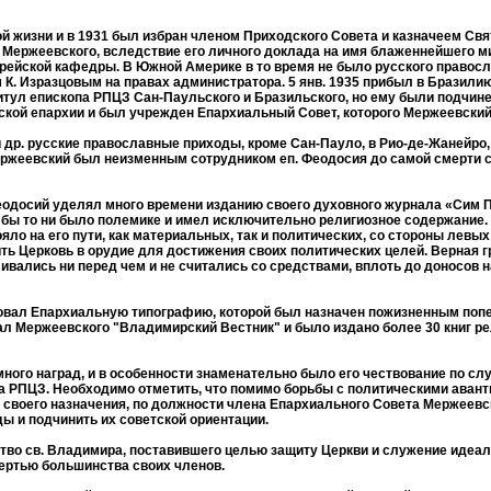
й жизни и в 1931 был избран членом Приходского Совета и казначеем Св
е Мержеевского, вследствие его личного доклада на имя блаженнейшего м
ерейской кафедры. В Южной Америке в то время не было русского правос
К. Изразцовым на правах администратора. 5 янв. 1935 прибыл в Бразили
итул епископа РПЦЗ Сан-Паульского и Бразильского, но ему были подчин
кой епархии и был учрежден Епархиальный Совет, которого Мержеевский
 др. русские православные приходы, кроме Сан-Пауло, в Рио-де-Жанейро, 
ержеевский был неизменным сотрудником еп. Феодосия до самой смерти 
одосий уделял много времени изданию своего духовного журнала «Сим По
бы то ни было полемике и имел исключительно религиозное содержание. 
яло на его пути, как материальных, так и политических, со стороны левы
ить Церковь в орудие для достижения своих политических целей. Верная
ливались ни перед чем и не считались со средствами, вплоть до доносов н
вал Епархиальную типографию, которой был назначен пожизненным попе
л Мержеевского "Владимирский Вестник" и было издано более 30 книг рел
ого наград, и в особенности знаменательно было его чествование по слу
а РПЦЗ. Необходимо отметить, что помимо борьбы с политическими ава
го своего назначения, по должности члена Епархиального Совета Мержее
ы и подчинить их советской ориентации.
тво св. Владимира, поставившего целью защиту Церкви и служение идеал
мертью большинства своих членов.