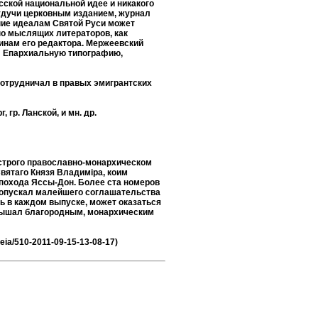
ской национальной идее и никакого
будучи церковным изданием, журнал
ние идеалам Святой Руси может
но мыслящих литераторов, как
чинам его редактора. Мержеевский
ыл Епархиальную типографию,
сотрудничал в правых эмигрантских
 гр. Ланской, и мн. др.
 строго православно-монархическом
Святаго Князя Владимiра, коим
похода Яссы-Дон. Более ста номеров
допускал малейшего соглашательства
ь в каждом выпуске, может оказаться
а дышал благородным, монархическим
deia/510-2011-09-15-13-08-17)