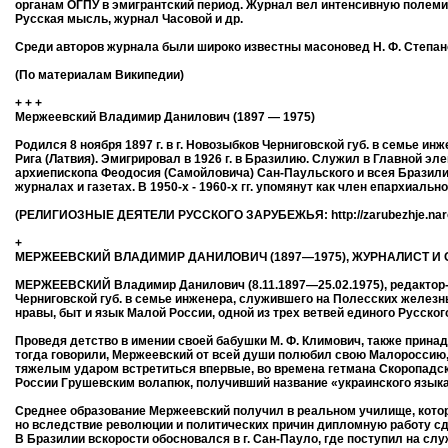
органам ОГПУ в эмигрантский период. Журнал вел интенсивную полемик
Русская мысль, журнал Часовой и др.
Среди авторов журнала были широко известны масоновед Н. Ф. Степанов
(По материалам Википедии)
+ + +
Мержеевский Владимир Данилович (1897 — 1975)
Родился 8 ноября 1897 г. в г. Новозыбков Черниговской губ. в семье инж
Рига (Латвия). Эмигрировал в 1926 г. в Бразилию. Служил в Главной эл
архиепископа Феодосия (Самойловича) Сан-Паульского и всея Бразилии
журналах и газетах. В 1950-х - 1960-х гг. упомянут как член епархиал
(РЕЛИГИОЗНЫЕ ДЕЯТЕЛИ РУССКОГО ЗАРУБЕЖЬЯ: http://zarubezhje.naro
+
МЕРЖЕЕВСКИЙ ВЛАДИМИР ДАНИЛОВИЧ (1897—1975), ЖУРНАЛИСТ 
МЕРЖЕЕВСКИЙ Владимир Данилович (8.11.1897—25.02.1975), редактор-
Черниговской губ. в семье инженера, служившего на Полесских железн
нравы, быт и язык Малой России, одной из трех ветвей единого Русск
Проведя детство в имении своей бабушки М. Ф. Климович, также прина
тогда говорили, Мержеевский от всей души полюбил свою Малороссию,
тяжелым ударом встретиться впервые, во времена гетмана Скоропадс
России Грушевским волапюк, получивший название «украинского языка
Среднее образование Мержеевский получил в реальном училище, которое
но вследствие революции и политических причин дипломную работу сда
В Бразилии вскорости обосновался в г. Сан-Пауло, где поступил на сл