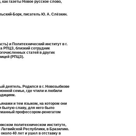
 как газеты Новое русское слово,
ьский-Борк, писатель Ю. А. Слёзкин.
асть) и Политехнический институт в г.
та РПЦЗ, близкий сотрудник
огочисленных статей в других
ницей (РПЦЗ).
й деятель. Родился в г. Новозыбкове
ионной семье, где чтили и любили
адициям.
янами и тем языком, на котором они
и былую славу, для него было
думанный профессором-ренегатом
Рижском политехническом институте,
ы Латвийской Республики, в Бразилию.
около 40 лет и ушел в отставку в