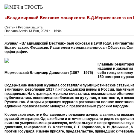
«Владимирский Вестник» монархиста В.Д.Мержеевского из
Статьи / Русская защита
Послано Admin 13 Янв, 2024 г. - 16:04
Журнал «Владимирский Вестник» был основан в 1948 году, эмигранто
Бразильского Феодосия. Издателем журнала являлось «Общества Свят
орфографии.
Главным редактором
издания и закрытии
Мержеевский Владимир Данилович (1897 -- 1975)
себя тонкую книжку
150 номеров журнал
Содержание номеров журнала составляли публицистические статьи, н
эмиграции, революции 1917 г. и Гражданской войны в России, памятн
праздникам. На страницах журнала печатались поминальные объявления
публиковались воспоминания близких по духу лиц, в частности, в неск
Рузвельта». Авторы и редакция журнала ратовали за полное восстанов
единение православного монарха с православным русским народом.
К советской власти и большевизму редакция журнала занимала вражд
русской эмиграции. Однако были и отличия, в журнале редко встреча
считала умеренно-монархическую, либеральную и непредрешенческую ч
движения, генералов М. В. Алексеева, Л. Г. Корнилова, А. И. Деникина,
против Государя, измене присяге, предательстве, приведших к Февраль