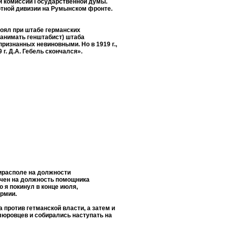
ой комиссии Государственной думы.
отной дивизии на Румынском фронте.
тоял при штабе германских
занимать генштабист) штаба
ризнанных невиновными. Но в 1919 г.,
г. Д.А. Гебель скончался».
Тирасполе на должности
ачен на должность помощника
ю я покинул в конце июля,
рмии.
 против гетманской власти, а затем и
люровцев и собирались наступать на