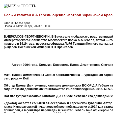
Белый капитан Д.А.Гебель оценил настрой Украинской Красн
Статьи / Белое Дело
Послано Admin 30 Дек, 2023 г. - 11:30
В.ЧЕРКАСОВ-ГЕОРГИЕВСКИЙ: В Брюсселе я общался с родственницей ге
Императорского Величества Московского полка А.А.Гебеля, потом — го
павшего в 1919 году; невестка офицера Лейб-Гвардии Конного полка;
рыцарем Российской Империи П.Н.Врангелем…
Август 2004 года. Бельгия, Брюссель. Елена Димитриевна Спечинс
Мать Елены Димитриевны Софья Константиновна — урождённая баронесс
сего рода — Koil.
Об отце Елены Дмитриевны, капитане деникинских ВСЮР Д.А.Гебеле изв
года глазами деникинских генштабистов // Славяноведение. 2015. № 5. С
Вот что тут рассказано о капитане Д.А.Гебеле в связи с его докладом 
«Доклад касается событий в Бессарабии и Херсонской губернии. Автор 
класс Императорской николаевской военной академии в 1914 г., а старш
причислен, а в сентябре переведен в Генштаб. Гебель был офицером л