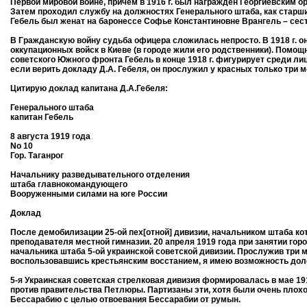
Первой мировой войне, причем в 1916 г. был награжден Георгиевским 
Затем проходил службу на должностях Генерального штаба, как старши
Гебель был женат на баронессе Софье Константиновне Врангель – сес
В Гражданскую войну судьба офицера сложилась непросто. В 1918 г. он
оккупационных войск в Киеве (в городе жили его родственники). Помо
советского Южного фронта Гебель в конце 1918 г. фигурирует среди ли
если верить докладу Д.А. Гебеля, он прослужил у красных только три ме
Цитирую доклад капитана Д.А.Гебеля:
Генерального штаба
капитан Гебель
8 августа 1919 года
No 10
Гор. Таганрог
Начальнику разведывательного отделения
штаба главнокомандующего
Вооруженными силами на юге России
Доклад
После демобилизации 25-ой пех[отной] дивизии, начальником штаба кот
преподавателя местной гимназии. 20 апреля 1919 года при занятии г
начальника штаба 5-ой украинской советской дивизии. Прослужив три ме
воспользовавшись крестьянским восстанием, я имею возможность доло
5-я Украинская советская стрелковая дивизия формировалась в мае 191
против правительства Петлюры. Партизаны эти, хотя были очень плох
Бессарабию с целью отвоевания Бессарабии от румын.