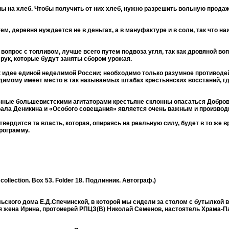
ены на хлеб. Чтобы получить от них хлеб, нужно разрешить вольную прод
 тем, деревня нуждается не в деньгах, а в мануфактуре и в соли, так что
прос с топливом, лучше всего путем подвоза угля, так как дровяной вопр
рук, которые будут заняты сбором урожая.
к идее единой неделимой России; необходимо только разумное противод
идимому имеет место в так называемых штабах крестьянских восстаний, г
нные большевистскими агитаторами крестьяне склонны опасаться Добров
ала Деникина и «Особого совещания» является очень важным и производ
твердится та власть, которая, опираясь на реальную силу, будет в то же 
рограмму.
 collection. Box 53. Folder 18. Подлинник. Автограф.)
го дома Е.Д.Спечинской, в которой мы сидели за столом с бутылкой ви
я жена Ирина, протоиерей РПЦЗ(В) Николай Семенов, настоятель Храма-