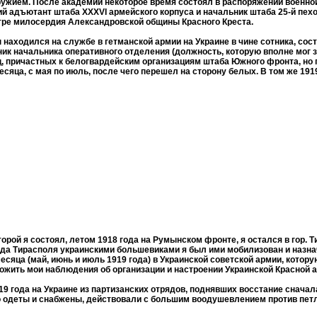
оружием. После академии некоторое время состоял в распоряжении военн
й адъютант штаба XXXVI армейского корпуса и начальник штаба 25-й пех
тре милосердия Александровской общины Красного Креста.
 находился на службе в гетманской армии на Украине в чине сотника, сос
щник начальника оперативного отделения (должность, которую вполне мог 
ц, причастных к белогвардейским организациям штаба Южного фронта, но п
сяца, с мая по июль, после чего перешел на сторону белых. В том же 1919 
орой я состоял, летом 1918 года на Румынском фронте, я остался в гор. 
орода Тирасполя украинскими большевиками я был ими мобилизован и назн
сяца (май, июнь и июль 1919 года) в Украинской советской армии, котору
жить мои наблюдения об организации и настроении Украинской Красной а
9 года на Украине из партизанских отрядов, поднявших восстание сначала
о одеты и снабжены, действовали с большим воодушевлением против пет