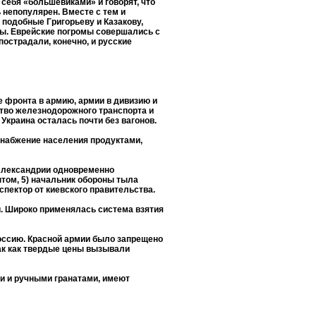
себя «большевиками» и говорят, что
 непопулярен. Вместе с тем и
 подобные Григорьеву и Казакову,
пы. Еврейские погромы совершались с
пострадали, конечно, и русские
 фронта в армию, армии в дивизию и
ство железнодорожного транспорта и
Украина осталась почти без вагонов.
снабжение населения продуктами,
 Александрии одновременно
нтом, 5) начальник обороны тыла
спектор от киевского правительства.
и. Широко применялась система взятия
оссию. Красной армии было запрещено
ак как твердые цены вызывали
и и ручными гранатами, имеют