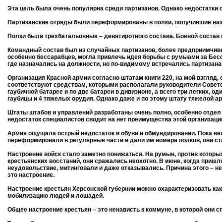
Эта цель была очень популярна среди партизанов. Однако недостатки 
Партизанские отряды были переформированы в полки, получившие назв
Полки были трехбатальонные – девятиротного состава. Боевой состав и
Командный состав был из случайных партизанов, более предприимчив
особенно бессарабцев, могла привлечь идея борьбы с румыами за Бе
где назначались на должности, но по-видимому встречались партизана
Организация Красной армии согласно штатам книги 220, на мой взгляд
соответствуют средствам, которыми располагали руководители Советск
гаубичной батарее и по две батареи в дивизионе, а всего три легких, 
гаубицы и 4 тяжелых орудия. Однако даже и по этому штату тяжелой а
Штаты штабов и управлений разработаны очень полно, особенно отдел
недостаток специалистов сводит на нет преимущества этой организаци
Армия ощущала острый недостаток в обуви и обмундировании. Пока вел
переформировали в регулярные части и дали им номера полков, они ста
Настроение войск стало заметно понижаться. На румын, против которы
крестьянских восстаний, они сражались неохотно. В июне, когда приш
неудовольствие, митинговали и даже отказывались. Причина этого – 
это настроение.
Настроение крестьян Херсонской губернии можно охарактеризовать как 
мобилизацию людей и лошадей.
Общее настроение крестьян – это ненависть к коммуне, в которой они 