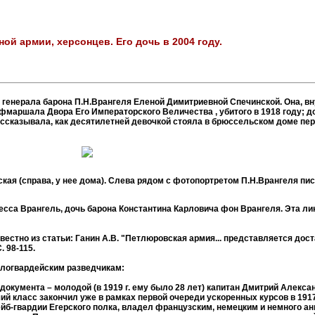
ой армии, херсонцев. Его дочь в 2004 году.
нерала барона П.Н.Врангеля Еленой Димитриевной Спечинской. Она, вну
фмаршала Двора Его Императорского Величества , убитого в 1918 году; д
 рассказывала, как десятилетней девочкой стояла в брюссельском доме п
кая (справа, у нее дома). Слева рядом с фотопортретом П.Н.Врангеля пис
а Врангель, дочь барона Константина Карловича фон Врангеля. Эта лин
естно из статьи: Ганин А.В. "Петлюровская армия... представляется дост
. 98-115.
белогвардейским разведчикам:
документа – молодой (в 1919 г. ему было 28 лет) капитан Дмитрий Алекс
ий класс закончил уже в рамках первой очереди ускоренных курсов в 1917 
ейб-гвардии Егерского полка, владел французским, немецким и немного а