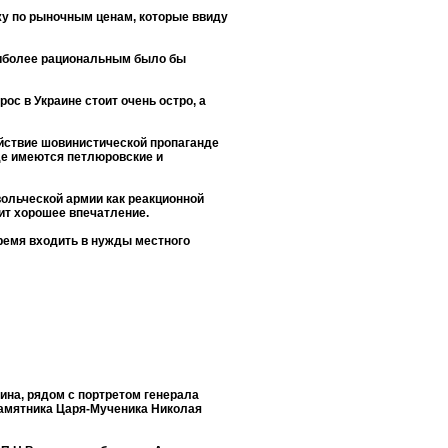
ажу по рыночным ценам, которые ввиду
 наиболее рациональным было бы
ос в Украине стоит очень остро, а
ействие шовинистической пропаганде
де имеются петлюровские и
ольческой армии как реакционной
ит хорошее впечатление.
время входить в нужды местного
на, рядом с портретом генерала
Памятника Царя-Мученика Николая