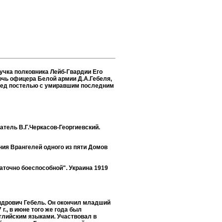
чка полковника Лейб-Гвардии Его
очь офицера Белой армии Д.А.Гебеля,
еред постелью с умиравшим последним
атель В.Г.Черкасов-Георгиевский.
ия Врангелей одного из пяти Домов
аточно боеспособной". Украина 1919
андрович Гебель. Он окончил младший
г., в июне того же года был
нглийским языками. Участвовал в