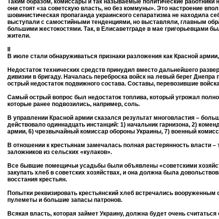
Таким образом, комиссары и так называемые политические работники н
они стоят «за советскую власть, но без коммуны». Это настроение вп
шовинистическая пропаганда украинского сепаратизма не находила себ
выступали с самостийными тенденциями, но выставляли, главным обра
большими жестокостями. Так, в Елисаветграде в мае григорьевцами был
жители.
II
В июле стали обнаруживаться признаки разложения как Красной армии,
Недостаток технических средств принудил вместо дальнейшего разве
дивизии в бригаду. Началась переброска войск на левый берег Днепра
острый недостаток подвижного состава. Составы, перевозившие войска 
Самый острый вопрос был недостаток топлива, который угрожал полно
которые ранее подвозились, например, соль.
В управлении Красной армии сказался результат многовластия – больш
действовало одиннадцать инстанций: 1) начальник гарнизона, 2) комен
армии, 6) чрезвычайный комиссар обороны Украины, 7) военный комиссар
В отношении к крестьянам замечалась полная растерянность власти – 
заложников из сельских «кулаков».
Все бывшие помещичьи усадьбы были объявлены «советскими хозяйств
закупать хлеб в советских хозяйствах, и она должна была довольств
восстания крестьян.
Попытки реквизировать крестьянский хлеб встречались вооруженным с
пулеметы и большие запасы патронов.
Всякая власть, которая займет Украину, должна будет очень считаться