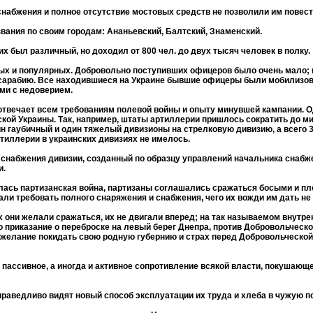
снабжения и полное отсутствие мостовых средств не позволили им повес
ания по своим городам: Ананьевский, Балтский, Знаменский.
х был различный, но доходил от 800 чел. до двух тысяч человек в полку.
ых и популярных. Добровольно поступивших офицеров было очень мало;
ссарабию. Все находившиеся на Украине бывшие офицеры были мобилизов
ми с недоверием.
, отвечает всем требованиям полевой войны и опыту минувшей кампании. 
ой Украины. Так, например, штаты артиллерии пришлось сократить до мин
один гаубичный и один тяжелый дивизионы на стрелковую дивизию, а всего 3
ртиллерии в украинских дивизиях не имелось.
 снабжения дивизии, созданный по образцу управлений начальника снабж
и.
ась партизанская война, партизаны соглашались сражаться босыми и пло
ли требовать полного снаряжения и снабжения, чего их вожди им дать не
х они желали сражаться, их не двигали вперед; на так называемом внутре
ло приказание о переброске на левый берег Днепра, против Добровольчес
нежелание покидать свою родную губернию и страх перед Добровольческо
пассивное, а иногда и активное сопротивление всякой власти, покушающе
справедливо видят новый способ эксплуатации их труда и хлеба в чужую п