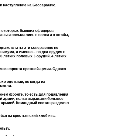
ти наступление на Бессарабию.
 некоторых бывших офицеров,
аны и посылались в полки и в штабы,
Однако штаты эти совершенно не
имума, а именно – по два орудия в
6 легких полевых 3 орудий, 4 легких
ения фронта прежней армии. Однако
хо одетыми, но когда их
 могли.
ннем фронте, то есть для подавления
кой армии, полки выражали большое
й армией. Командный состав разделял
йся на крестьянский хлеб и на
ользу.