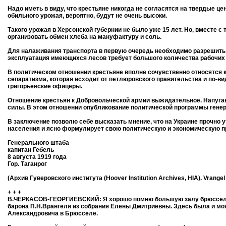
Надо иметь в виду, что крестьяне никогда не согласятся на твердые ц
обильного урожая, вероятно, будут не очень высоки.
Такого урожая в Херсонской губернии не было уже 15 лет. Но, вместе с
организовать обмен хлеба на мануфактуру и соль.
Для налаживания транспорта в первую очередь необходимо разрешить во
эксплуатация имеющихся лесов требует большого количества рабочих 
В политическом отношении крестьяне вполне сочувственно относятся 
сепаратизма, которая исходит от петлюровского правительства и по-в
григорьевские офицеры.
Отношение крестьян к Добровольческой армии выжидательное. Напуга
силы. В этом отношении опубликование политической программы генер
В заключение позволю себе высказать мнение, что на Украине прочно у
населения и ясно формулирует свою политическую и экономическую п
Генерального штаба
капитан Гебель
8 августа 1919 года
Гор. Таганрог
(Архив Гуверовского института (Hoover Institution Archives, HIA). Vrangel
+ + +
В.ЧЕРКАСОВ-ГЕОРГИЕВСКИЙ: Я хорошо помню большую залу брюссельско
барона П.Н.Врангеля из собрания Елены Дмитриевны. Здесь была и мо
Александровича в Брюсселе.