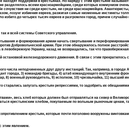
е находят поддержки в крестьянах. Но наряду с этим крестьяне называют 
олне разделялось всеми красноармейцами, среди которых коммунизм очень
е сочувствия ни среди крестьян, ни среди красноармейцев. Авантюристы,
зом, лозунг избиения евреев, разжигая самые низменные инстинкты тол
о избито до четырех тысяч евреев и разгромлен город, причем случайно 
 так и всей системы Советского управления.
ртывания и формирования армии начать свертывание и переформирование
 против Добровольческой армии. При этом обнаружилось полное расстрой
в левобережную Украину, назад не возвращались, так что правобережная 
й остановкой железнодорожного движения. В связи с этим прекратилось 
ого числа неподчиненных друг другу инстанций. Так, например, в городе
дант города, 3) командир бригады, 4) штаб командующего внутренним фро
, 8) военный руководитель, 9) исполком, 10) чрезвычайка, 11) высший ин
то старались запугать крестьян репрессиями, то задобрить их обещаниям
ами», весь хлеб которых должен был отправляться на север в Великор
оваться крестьянским хлебом, покупаемым по вольным рыночным ценам, т
опротивлением крестьян, которые почти поголовно вооружены винтовкам
 с этим явлением.