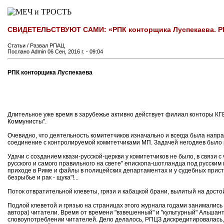
СВИДЕТЕЛЬСТВУЮТ САМИ: «РПК конторщика Луспекаева. РП
Статьи / Развал РПАЦ
Послано Admin 06 Сен, 2016 г. - 09:04
РПК конторщика Луспекаева
Длительное уже время в зарубежье активно действует филиал конторы КГ
Коммунисты".
Очевидно, что деятельность комитетчиков изначально и всегда была нап
соединение с контролируемой комитетчиками МП. Задачей негодяев было 
Удачи с созданием квази-русской-церкви у комитетчиков не было, в связи
русского и самого правильного на свете" епископа-шотландца под русским
приходе в Риме и файлы в полицейских департаментах и у судебных прист
безрыбье и рак - щука"!...
Поток отвратительной клеветы, грязи и кабацкой брани, вылитый на дост
Подлой клеветой и грязью на страницах этого журнала годами занимались
автора) читатели. Время от времени "взвешенный" и "культурный" Альшант
словоупотреблении читателей. Дело делалось, РПЦЗ дискредитировалась,