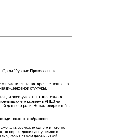
т", или "Русские Православные
с МП части РПЦЗ, которая не пошла на
вази-церковной стуктуры.
ПАЦ" и раскручивать в США "самого
акончившая его карьеру в РПЦЗ на
 для него роли. Но как говорится, "на
осходит всякое воображение.
амечали, возможно одного и того же
ых, но переходящих допустимое в
тно, что на самом деле никакой