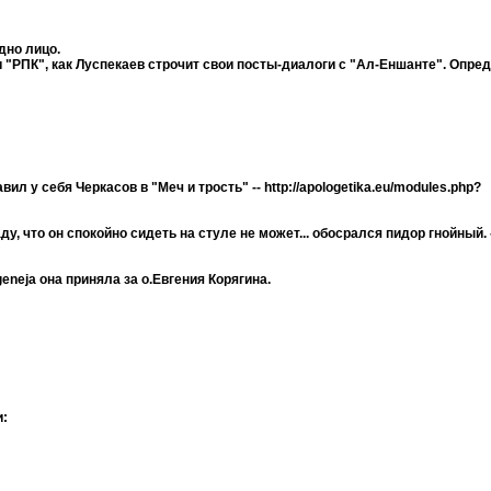
дно лицо.
 "РПК", как Луспекаев строчит свои посты-диалоги с "Ал-Еншанте". Опре
у себя Черкасов в "Меч и трость" -- http://apologetika.eu/modules.php?
, что он спокойно сидеть на стуле не может... обосрался пидор гнойный. -- 
enejа она приняла за о.Евгения Корягина.
и: