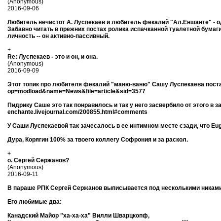
(Anonymous)
2016-09-06
Любитель нечистот А. Луспекаев и любитель фекалий "Ал.Еншанте" - о
Забавно читать в прежних постах ролика испачканной туалетной бумаги
личность -- он активно-пассивный.
+
Re: Луспекаев - это и он, и она.
(Anonymous)
2016-09-09
Этот топик про любителя фекалий "маню-ваню" Сашу Луспекаева поставил 
op=modload&name=News&file=article&sid=3577
Пидрику Саше это так понравилось и так у него засвербило от этого в заду
enchante.livejournal.com/200855.html#comments
У Саши Луспекаевой так зачесалось в ее интимном месте сзади, что Еug
Дура, Корягин 100% за твоего коллегу Софрония и за раскол.
+
о. Сергей Сержанов?
(Anonymous)
2016-09-11
В параше РПК Сергей Сержанов выписывается под несколькими никам
Его любимые два:
Канадский Майор "ха-ха-ха" Вилли Шварцкопф,