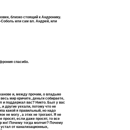
век, близко стоящий к Андронику.
-Соболь или сам вл. Андрей, или
офрония спасибо.
жанове и, между прочим, о владыке
 весь мир кричите, деньги собираете,
ил и поддержал вас? Никто. Был у вас
 и другие уехали, потому что не
ипа какой я правильный, но надо
 не могу , а этих не трогают. Я не
е просят, если даже просят, то все
ер же! Почему тогда молчит? Почему
 устал от канализационных,