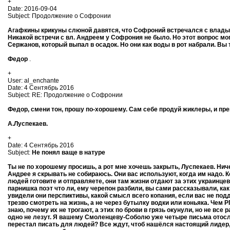
+
Date: 2016-09-04
Subject: Продолжение о Софронии
Агафкины крикуны слюной давятся, что Софроний встречался с владык
Никакой встречи с вл. Андреем у Софрония не было. Но этот вопрос м
Сержанов, который выпал в осадок. Но они как воды в рот набрали. Вы
Федор
.
+
User: al_enchante
Date: 4 Сентябрь 2016
Subject: RE: Продолжение о Софронии
Федор, смени тон, прошу по-хорошему. Сам себе продуй жиклеры, и пр
А.Луспекаев.
+
Date: 4 Сентябрь 2016
Subject:
Не понял ваще в натуре
Ты не по хорошему просишь, а рот мне хочешь закрыть, Луспекаев. Нич
Андрее я скрывать не собираюсь. Они вас используют, когда им надо. Ко
людей готовите и отправляете, они там жизни отдают за этих украинцев
парнишка поэт что ли, ему черепон разбили, вы сами рассказывали, как 
увидели они перспиктивы, какой смысл всего копания, если вас не под
трезво смотреть на жизнь, а не через бутылку водки или коньяка. Чем Р
знаю, почему их не трогают, а этих по брови в грязь окунули, но не все 
одно не лезут. Я вашему Смоленцеву-Соболю уже четыре письма отосла
перестал писать для людей? Все ждут, чтоб нашёлся настоящий лидер, 