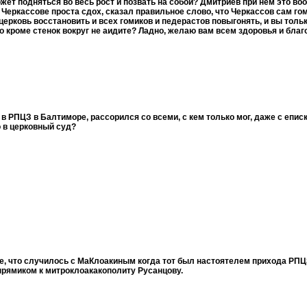
жет подняться во весь рост и позвать на собой? Дмитриев при нем это во
 Черкассове проста сдох, сказал правильное слово, что Черкассов сам гом
ерковь восстановить и всех гомиков и педерастов повыгонять, и вы только
его кроме стенок вокруг не аидите? Ладно, желаю вам всем здоровья и благ
 РПЦЗ в Балтиморе, рассорился со всеми, с кем только мог, даже с епис
о в церковный суд?
, что случилось с МаКлоакиным когда тот был настоятелем прихода РПЦЗ
 прямиком к митроклоакакополиту Русанцову.