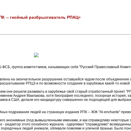
К -- гнойный разбрызгиватель РПАЦ»
Б-ФСБ, группа комитетчиков, называющих себя "Русский Православный Комите
равлена на окончательное разрушение оставшейся чудом после объединения 
расшатывание РПЦЗ и по возможности создание в зарубежье какой-то новой к
 с чем они решили развивать в зарубежье свой старый отработанный проект "Р
 именем Андрея Маклакова, хотя биография последнего, позорная история, з
авов в США, делали его кандидатуру совершенно не подходящей для выбранной
ойных подражания людей на страницах издания РПК -- ЖЖ "Аl-enchante" прев
 его анонимные (под вымышленными именами, и как справедливо некоторые з
е - редактор этого похабного журнала - одергивал "справедливо" возмущенн
 порядочных людей унижали, обливали помоями и уличной бранью. Было поня