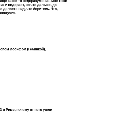
обще какое то недоразумение, мне тоже
ик и педераст, но что дальше, да
 делаете вид, что боритесь. Что,
ополучия.
копом Иосифом (Гебинкой),
 в Риме, почему от него ушли