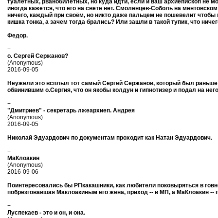
туалетных, рванобилетных, но куда идти, если и ваш архиепископ не мо
иногда кажется, что его на свете нет. Смоленцев-Соболь на ментовском
ничего, каждый при своём, но никто даже пальцем не пошевелит чтобы ц
кишка тонка, а зачем тогда брались? Или зашли в такой тупик, что нич
Федор.
+
о. Сергей Сержанов?
(Anonymous)
2016-09-05
Неужели это всплыл тот самый Сергей Сержанов, который был раньше в
обвинившим о.Сергия, что он якобы колдун и гипнотизер и подал на нег
+
"Дмитриев" - секретарь лжеархиеп. Андрея
(Anonymous)
2016-09-05
Николай Эдуардович по документам проходит как Натан Эдуардович.
+
МаКлоакин
(Anonymous)
2016-09-06
Поинтересовались бы РПкакашники, как любители поковыряться в говне
побрезговавшая Маклоакиным его жена, приход -- в МП, а МаКлоакин --
+
Луспекаев - это и он, и она.