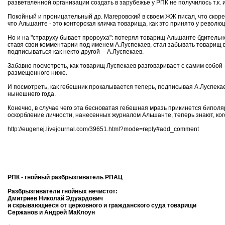
разветвленной организации создать в зарубежье у РПК не получилось т.к. 
Покойный и проницательный др. Магеровский в своем ЖЖ писал, что скоре
что Альшанте - это конторская кличка товарища, как это принято у револю
Но и на "страруху бывает пророуха": потерял товарищ Альшанте бдительно
ставя свои комментарии под именем А.Луспекаев, стал забывать товарищ в
подписываться как некто другой -- А.Луспекаев.
Забавно посмотреть, как товарищ Луспекаев разговаривает с самим собой 
размещенного ниже.
И посмотреть, как гебешник прокалывается теперь, подписывая А.Луспек
нынешнего года.
Конечно, в случае чего эта бесноватая гебешная мразь прикинется бипол
оскорбление личности, нанесенных журналом Альшанте, теперь знают, кого 
http://eugenej.livejournal.com/39651.html?mode=reply#add_comment
РПК - гнойный разбрызгиватель РПАЦ
Разбрызгиватели гнойных нечистот:
Дмитриев Николай Эдуардович
и скрывающиеся от церковного и гражданского суда товарищи
Сержанов и Андрей МаКлоун