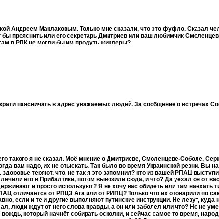
ой Андреем Маклаковым. Только мне сказали, что это фуфло. Сказал чело
ог бы прояснить или его секретарь Дмитриев или ваш любимчик Смоленцев
 там в РПК не могли бы им продуть жиклеры?
екрати паясничать в адрес уважаемых людей. За сообщение о встречах С
его такого я не сказал. Моё мнение о Дмитриеве, Смоленцеве-Соболе, Сер
гда вам надо, их не отыскать. Так было во время Украинской резни. Вы на
, здоровье теряют, что, не так я это запомнил? кто из вашей РПАЦ выступ
лечили его в Прибалтики, потом вывозили сюда, и что? Да уехал он от вас,
держивают и просто используют? Я не хочу вас обидеть или там наехать т
ПАЦ отличается от РПЦЗ Ага или от РИПЦ? Только что их отоварили по самое
равно, если и те и другие выполняют путинские инструкции. Не лезут, куда н
л, люди ждут от него слова правды, а он или заболел или что? Но не ум
вождь, который начнёт собирать осколки, и сейчас самое то время, народ