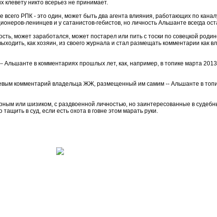
их клевету никто всерьез не принимает.
е всего РПК - это один, может быть два агента влияния, работающих по кан
ционеров-ленинцев и у сатанистов-гебистов, но личность Альшанте всегда ост
сть, может заработался, может постарел или пить с тоски по совецкой родин
ыходить, как хозяин, из своего журнала и стал размещать комментарии как 
-- Альшанте в комментариях прошлых лет, как, например, в топике марта 201
аевым комментарий владельца ЖЖ, размещенный им самим -- Альшанте в топи
ярным или шизиком, с раздвоенной личностью, но заинтересованные в судебны
тащить в суд, если есть охота в говне этом марать руки.