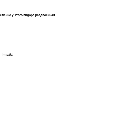
деленно у этого пидора раздвоенная
http://al-