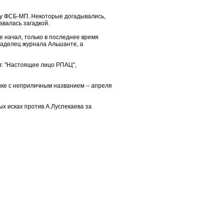
алу ФСБ-МП. Некоторые догадывались,
авалась загадкой.
е начал, только в последнее время
владелец журнала Альшанте, а
3г. "Настоящее лицо РПАЦ",
ке с неприличным названием -- апреля
х исках против А.Луспекаева за