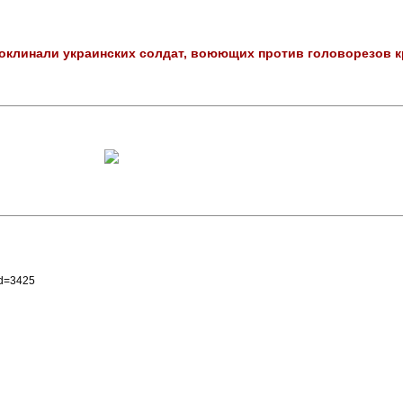
проклинали украинских солдат, воюющих против головорезов 
id=3425