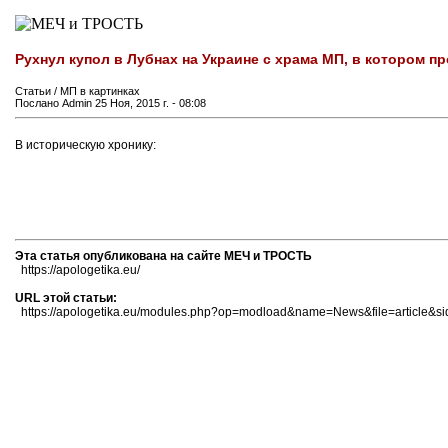
Рухнул купол в Лубнах на Украине с храма МП, в котором 
Статьи / МП в картинках
Послано Admin 25 Ноя, 2015 г. - 08:08
В историческую хронику:
Эта статья опубликована на сайте МЕЧ и ТРОСТЬ
https://apologetika.eu/
URL этой статьи:
https://apologetika.eu/modules.php?op=modload&name=News&file=article&s