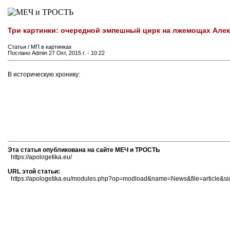
Три картинки: очередной эмпешный цирк на лжемощах Алек
Статьи / МП в картинках
Послано Admin 27 Окт, 2015 г. - 10:22
В историческую хронику:
Эта статья опубликована на сайте МЕЧ и ТРОСТЬ
https://apologetika.eu/
URL этой статьи:
https://apologetika.eu/modules.php?op=modload&name=News&file=article&s