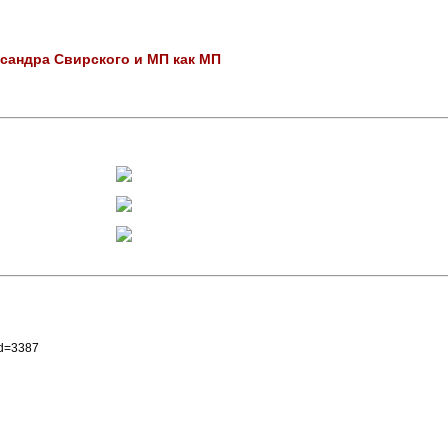
сандра Свирского и МП как МП
id=3387