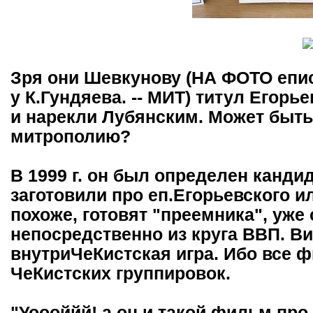
Зря они Шевкунову (НА ФОТО епис
у К.Гундяева. -- МИТ) титул Егорь
и нарекли Лубянским. Может быт
митрополию?
В 1999 г. он был определен канди
заготовили про еп.Егорьевского и
похоже, готовят "преемника", уже
непосредственно из круга ВВП. Ви
внутриЧеКистская игра. Ибо все 
ЧеКистских группировок.
"Уоооййй! а он и такой фильм про 