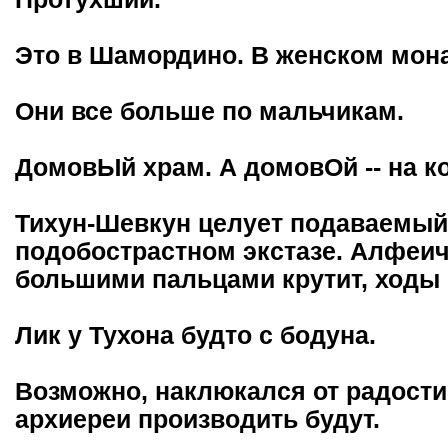
Это в Шамордино. В женском мона
Они все больше по мальчикам.
ДомовЫй храм. А домовОй -- на ко
Тихун-Шевкун целует подаваемый 
подобострастном экстазе. Алфеич,
большими пальцами крутит, ходы 
Лик у Тухона будто с бодуна.
Возможно, наклюкался от радости н
архиереи производить будут.