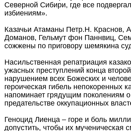
Северной Сибири, где все подверга
избиениям».
Казачьи Атаманы Петр.Н. Краснов,
Доманов, Гельмут фон Паннвиц, Се
сожжены по приговору шемякина суда
Насильственная репатриация казако
ужасных преступлений конца второй
нарушением всех Божеских и челове
героическая гибель непокоренных к
напоминает грядущим поколениям о
предательстве оккупационных власт
Геноцид Лиенца – горе и боль милл
допустить, чтобы их мученическая с