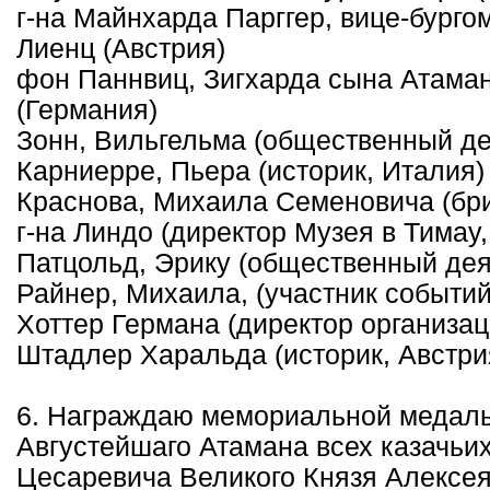
г-на Майнхарда Парггер, вице-бургом
Лиенц (Австрия)
фон Паннвиц, Зигхарда сына Атама
(Германия)
Зонн, Вильгельма (общественный де
Карниерре, Пьера (историк, Италия)
Краснова, Михаила Семеновича (бри
г-на Линдо (директор Музея в Тимау
Патцольд, Эрику (общественный дея
Райнер, Михаила, (участник событий
Хоттер Германа (директор организа
Штадлер Харальда (историк, Австри
6. Награждаю мемориальной медаль
Августейшаго Атамана всех казачьи
Цесаревича Великого Князя Алексея