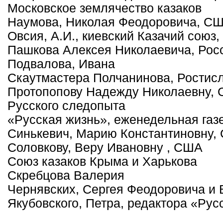
Московское землячество казаков
Наумова, Николая Феодоровича, С
Овсия, А.И., киевский Казачий союз,
Пашкова Алексея Николаевича, Рос
Подвалова, Ивана
Скаутмастера Полчанинова, Рости
Протопопову Надежду Николаевну,
Русского следопыта
«Русская жизнь», еженедельная газ
Синькевич, Марию Константиновну,
Соловкову, Веру Ивановну , США
Союз казаков Крыма и Харькова
Скребцова Валерия
Чернявских, Сергея Феодоровича и
Якубовского, Петра, редактора «Рус