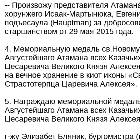
-- Произвожу представителя Атаман
хорунжего Исаак-Мартынюка, Евгени
подъесаула (Hauptman) за добросов
старшинством от 29 мая 2015 года.
4. Мемориальную медаль св.Новому
Августейшаго Атамана всех Казачьи
Цесаревича Великого Князя Алексе
на вечное хранение в киот иконы «С
Страстотерпца Царевича Алексея».
5. Награждаю мемориальной медаль
Августейшаго Атамана всех Казачьи
Цесаревича Великого Князя Алексея
г-жу Элизабет Бляник, бургомистра (г