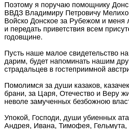
Поэтому я поручаю помощнику Донск
ВВДЗ Владимиру Петровичу Мелихов
Войско Донское за Рубежом и меня 
и передать приветствия всем прису
годовщине.
Пусть наше малое свидетельство на
дарим, будет напоминать нашим др
страдальцев в гостеприимной австр
Помолимся за души казаков, казачек
брани, за Царя, Отечество и Веру ж
неволе замученных безбожною власт
Упокой, Господи, души убиенных ата
Андрея, Ивана, Тимофея, Гельмута,