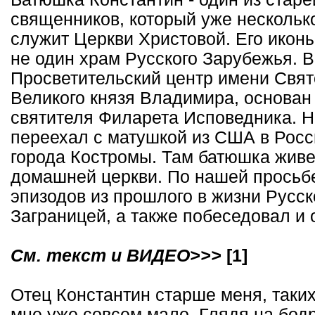
священников, который уже нескольк
служит Церкви Христовой. Его икон
не один храм Русского Зарубежья. 
Просветительский центр имени Свят
Великого князя Владимира, основан 
святителя Филарета Исповедника. Н
переехал с матушкой из США в Рос
города Костромы. Там батюшка живет
домашней церкви. По нашей просьб
эпизодов из прошлого в жизни Русс
Заграницей, а также побеседовал и 
См. текст и ВИДЕО>>>
[1]
Отец Константин старше меня, таки
мне уже совсем мало. Глядя на бодр