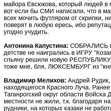
майора Евсюкова, который людей в 
вот если бы СМИ написали, что в ма
всех мочить футляром от скрипки, ни
поверят в любую ересь, ибо репутац
угодно учудить.
Антонина Капустина:
СОБРАЛИСЬ в
детстве не наигрались в ИГРУ "Коза
спьяну решили новую РЕСПУБЛИКУ
тоже мне, бля, ЛЮКСЕМБУРГ из "кня
Владимир Мелихов:
Андрей Рудик,
находящегося Красного Луча. Ранее 
Таганрогский округ области Войска Д
местности не жили, т.к. благодаря 
рудники, на которых казаки не рабо