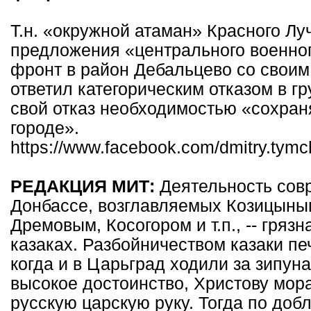
Т.н. «окружной атаман» Красного Лу
предложения «центрального военно
фронт в район Дебальцево со свои
ответил категорическим отказом в 
свой отказ необходимостью «сохран
городе».
https://www.facebook.com/dmitry.ty
РЕДАКЦИЯ МИТ:
Деятельность сов
Донбассе, возглавляемых Козицыны
Дремовым, Косогором и т.п., -- гряз
казаках. Разбойничеством казаки п
когда и в Царьград ходили за зипун
высокое достоинство, Христову мора
русскую царскую руку. Тогда по доб