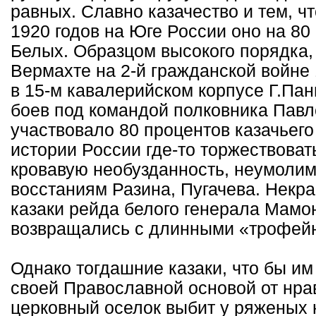
равных. Славно казачество и тем, чт
1920 годов на Юге России оно на 80
Белых. Образцом высокого порядка, 
Вермахте на 2-й гражданской войне 
в 15-м кавалерийском корпусе Г.Панн
боев под командой полковника Павл
участвовало 80 процентов казачьего
истории России где-то торжествоват
кровавую необузданность, неумолим
восстаниям Разина, Пугачева. Некра
казаки рейда белого генерала Мамо
возвращались с длинными «трофей
Однако тогдашние казаки, что бы и
своей Православной основой от нра
церковный оселок выбит у ряженых 