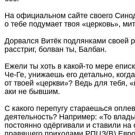
На официальном сайте своего Синод
о тебе подумает твоя «церковь», м
Дорвался Витёк подлянками своей р
расстриг, болван ты, Балбан.
Ежели ты хоть в какой-то мере еписк
Че-Ге, унижаешь его детально, когд
от твоей «церкви»? Ведь для тебя, 
аки не бывшим.
С какого перепугу стараешься опле
деятельность? Например: «То владык
постоянно одёргивали и ставили на 
правящего приходами РПЦЗ(В) Евро