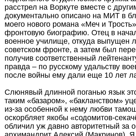
расстрел на Воркуте вместе с други
документально описано на МИТ в бл
моего нового романа «Меч и Трость»
фронтовую биографию. Отец в нача
военное училище, откуда выпущен л
советском фронте, а затем был пере
получив соответственный лейтенанту
правда – по русскому удальству воев
после войны ему дали еще 10 лет л
Слюнявый длинной поганью язык это 
таким «базаром», «бакланством» уц
из-за особенной к нему любви тамо
оскорбляет якобы «содомитов-секач
обличил уж давно авторитетный за 
архимандрит Алексий (Макринов). Я 