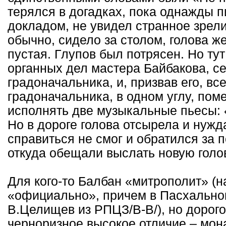
терялся в догадках, пока однажды п
докладом, не увидел странное зрели
обычно, сидело за столом, голова 
пустая. Глупов был потрясен. Но ту
органных дел мастера Байбакова, с
градоначальника, и, призвав его, вс
градоначальника, в одном углу, пом
исполнять две музыкальные пьесы: «
Но в дороге голова отсырела и нужд
справиться не смог и обратился за 
откуда обещали выслать новую голов
Для кого-то Балбан «митрополит» (н
«официально», причем в Пасхальном
В.Целищев из РПЦЗ/В-В/), но дорог
черноризное высокое отличие – мон