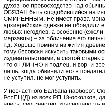
духовное превосходство над обычн
ОБЯЗАН быть сподобившийся на ино
СМИРЕННЫМ. Не имеет права монах,
архиерейские одежки не обрядили е
любых негодяев, а особенно (ежели
мерзавцы) – за обличение его личны
т.д. Хорошо помним из жития древне
тому бесовски искусить таковыми о
издевательствами, а святой старик 
что он ЛИЧНО и подлец, и вор, и вс
лишь, когда обвинили его в предате
не уступил, не мог уступить.
У несчастного Балбана наоборот. Ск
РосПЦ(Д) из всех РПЦЗ-осколков, да
ересь, сергианство, красноперость и