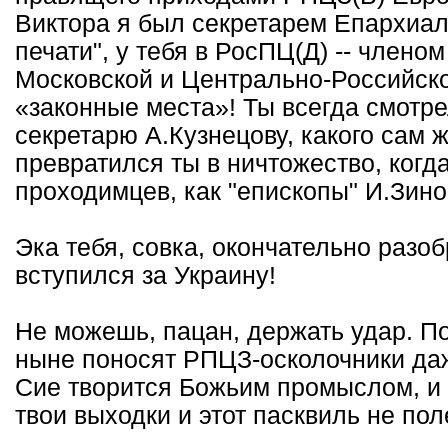
Виктора я был секретарем Епархиал
печати", у тебя в РосПЦ(Д) -- члено
Московской и Центрально-Российск
«законные места»! Ты всегда смотрел
секретарю А.Кузнецову, какого сам 
превратился ты в ничтожество, когд
проходимцев, как "епископы" И.Зино
Эка тебя, совка, окончательно разо
вступился за Украину!
Не можешь, пацан, держать удар. П
ныне поносят РПЦЗ-осколочники да
Сие творится Божьим промыслом, и 
твои выходки и этот пасквиль не пол