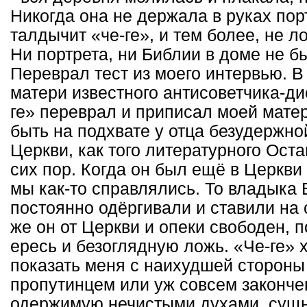
Никогда она не держала в руках пор
талдычит «че-ге», и тем более, не л
Ни портрета, ни Библии в доме не бы
Переврал тест из моего интервью. В
матери известного антисоветчика-ди
ге» переврал и приписал моей матери
быть на подхвате у отца безудержно
Церкви, как того литературного Оста
сих пор. Когда он был ещё в Церкви
мы как-то справлялись. То владыка В
постоянно одёргивали и ставили на 
же он от Церкви и опеки свободен, 
ересь и безоглядную ложь. «Че-ге» х
показать меня с наихудшей стороны
пропутинцем или уж совсем законче
одержимую нечистыми духами, сущн