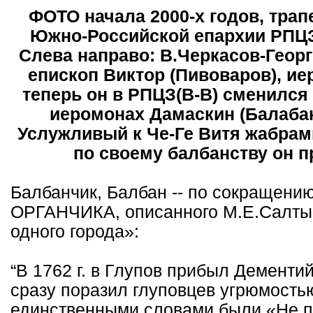
ФОТО начала 2000-х годов, тра
Южно-Российской епархии РПЦЗ(
Слева направо: В.Черкасов-Геор
епископ Виктор (Пивоваров), ие
теперь он в РПЦЗ(В-В) сменился 
иеромонах Дамаскин (Балабан
Услужливый к Че-Ге Витя жабрами
по своему балбанству он п
Балбанчик, Балбан -- по сокращени
ОРГАНЧИКА, описанного М.Е.Салты
одного города»:
“В 1762 г. в Глупов прибыл Демент
сразу поразил глуповцев угрюмость
единственными словами были «Не по