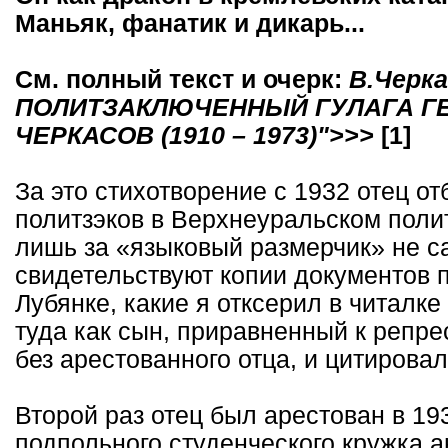
Маньяк, фанатик и дикарь...
См. полный текст и очерк:
В.Черк
ПОЛИТЗАКЛЮЧЕННЫЙ ГУЛАГА Г
ЧЕРКАСОВ (1910 – 1973)">>>
[1]
За это стихотворение с 1932 отец о
политзэков в Верхнеуральском полит
лишь за «языковый размерчик» не с
свидетельствуют копии документов 
Лубянке, какие я отксерил в читал
туда как сын, приравненный к репр
без арестованного отца, и цитирова
Второй раз отец был арестован в 19
подпольного студенческого кружка а