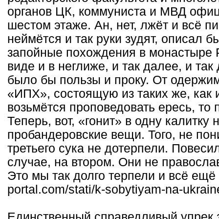
органов ЦК, коммуниста и МВД офиц
шестом этаже. Ан, нет, лжёт и всё пи
неймётся и так руки зудят, описал б
запойные похождения в монастыре 
виде и в неглиже, и так далее, и та
было бы пользы и проку. От одержи
«ИПХ», состоящую из таких же, как 
возьмётся проповедовать ересь, то 
Теперь, вот, «гонит» в одну калитку
пробандеровские вещи. Того, не пони
третьего сука не дотерпели. Повеси
случае, на втором. Они не правосла
Это мы так долго терпели и всё ещё 
portal.com/stati/k-sobytiyam-na-ukrain
Единственный справедливый упрек з