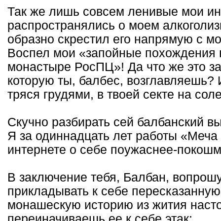
Так же лишь совсем ленивые мои ин
распространялись о моем алкоголиз
образно скрестил его напрямую с м
Воспел мои «запойные похождения в
монастыре РосПЦ»! Да что же это за
которую ты, балбес, возглавляешь?
тряся грудями, в твоей секте на со
Скучно разбирать сей балбанский вы
Я за одиннадцать лет работы «Меча 
интернете о себе поужаснее-покошм
В заключение тебя, Балбан, вопрошу
прикладывать к себе пересказанную 
монашескую историю из жития наст
переиначиваешь ее к себе этак: