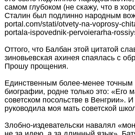
самом глубоком (не скажу, что в хо
Сталин был подлинно народным вожде
portal.com/stati/otvety-na-voprosy-chit
portala-ispovednik-pervoierarha-rossi
Оттого, что Балбан этой цитатой сл
зиновьевская ахинея спаялась с об
Прошу прощения.
Единственным более-менее точным
биографии, родне только это: «Его 
советском посольстве в Венгрии». И 
руководила моя мать советской школ
Злобно-издевательски навалял «мон
не за идею, а за длинный язык». Бат