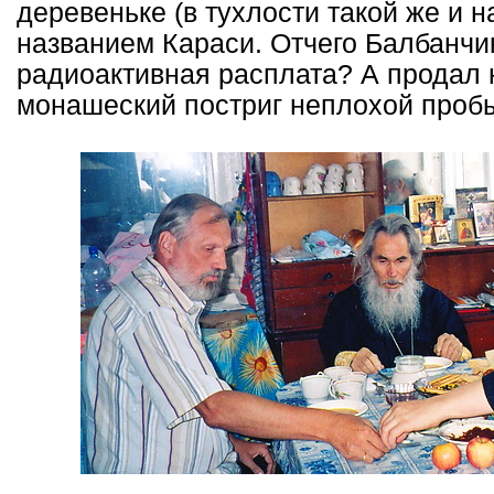
деревеньке (в тухлости такой же и 
названием Караси. Отчего Балбанчик
радиоактивная расплата? А продал 
монашеский постриг неплохой проб