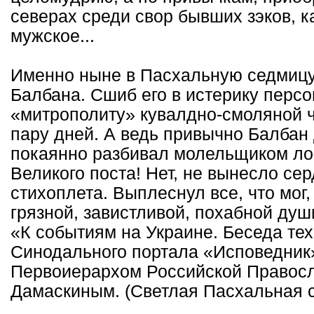
северах среди свор бывших зэков, к
мужское...
Именно ныне в Пасхальную седмицу
Балбана. Сшиб его в истерику перс
«митрополиту» кувалдно-смоляной ч
пару дней. А ведь привычно Балбан 
покаянно разбивал молельщиком ло
Великого поста! Нет, не вынесло се
стихоплета. Выплеснул все, что мог,
грязной, завистливой, похабной душ
«К событиям на Украине. Беседа тех
Синодального портала «Исповедник
Первоиерархом Российской Правос
Дамаскиным. (Светлая Пасхальная се