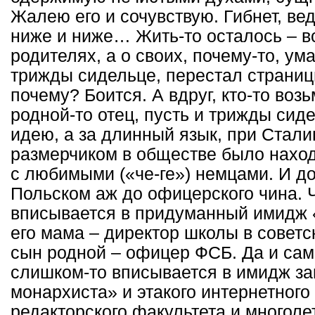
Жалею его и сочувствую. Гибнет, вед
ниже и ниже… Жить-то осталось – вс
родителях, а о своих, почему-то, ум
трижды сидельце, перестал страниц
почему? Боится. А вдруг, кто-то возьм
родной-то отец, пусть и трижды сиде
идею, а за длинный язык, при Стали
размерчиком в обществе было наход
с любимыми («че-ге») немцами. И д
Польском аж до офицерского чина. Чи
вписывается в придуманный имидж «
его мама – директор школы в советс
сын родной – офицер ФСБ. Да и сам
слишком-то вписывается в имидж за
монархиста» и этакого интернетного
редакторского факультета и многоле