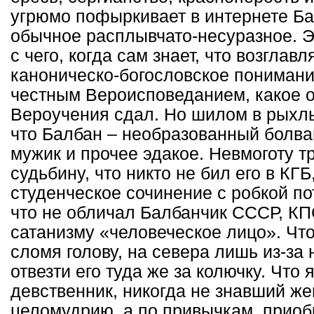
угрюмо пофыркивает в интернете Ба
обычное расплывчато-несуразное. Эт
с чего, когда сам знает, что возгла
каноническо-богословское пониман
честным Вероисповеданием, какое о
Вероучения сдал. Но шилом в рыхлый
что Балбан – необразованный болва
мужик и прочее эдакое. Невмоготу т
судьбину, что никто не бил его в КГБ,
студенческое сочинение с робкой по
что не обличал Балбанчик СССР, КП
сатанизму «человеческое лицо». Что
сломя голову, на севера лишь из-за 
отвезти его туда же за колючку. Чт
девственник, никогда не знавший ж
целомудрию, а по привычкам, приоб