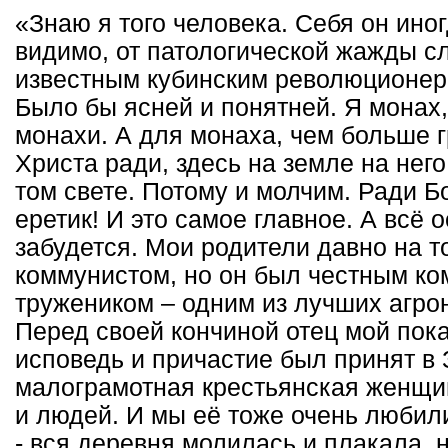
«Знаю я того человека. Себя он ино
видимо, от патологической жажды с
известным кубинским революционеро
Было бы ясней и понятней. Я монах
монахи. А для монаха, чем больше г
Христа ради, здесь на земле на него
том свете. Потому и молчим. Ради Бог
еретик! И это самое главное. А всё
забудется. Мои родители давно на т
коммунистом, но он был честным ко
тружеником – одним из лучших агрон
Перед своей кончиной отец мой пока
исповедь и причастие был принят в
малограмотная крестьянская женщи
и людей. И мы её тоже очень любил
- вся деревня молилась и плакала, н