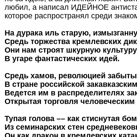
любил, а написал ИДЕЙНОЕ антиста
которое распространял среди знако
На дурака иль старую, измызганн
Средь торжества кремлевских ди
Они нам строят шкурную культуру
В угаре фантастических идей.
Средь хамов, революцией забыты
В стране российской закавказски
Ведется им в распределителях з
Открытая торговля человеческим 
Тупая голова –– как стиснутая бом
Из семинарских стен средневеко
Он как дракон в кремлевских ката