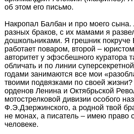
об этом его письмо.
Накропал Балбан и про моего сына. 
разных браков, с их мамами я разве
дошкольниками. Я грешник покруче 
работает поваром, второй – юристом
авторитет у эфэсбешного куратора т
обличать и по линии суперсекретно
годами занимаются все мои «разобл
твоими подвязками по своей жизни?
орденов Ленина и Октябрьской Рев
мотострелковой дивизии особого на
Ф.Э.Дзержинского, а родной твой бр
не монах, а писатель – имею право 
человеке.