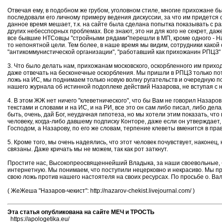
Отвечая ему, в подобном же грубом, уголовном стиле, многие прихожане бы
последовали его личному примеру ведения дискуссии, за что им придется
данное время мешает, т.к. на сайте была сделана попытка показывать с ра
других небесспорных проблемах. Все знают, это ни для кого не секрет, д
все бывшие НТСовцы "стройными рядами"перешли в МП, кроме одного - Наза
то непонятной цели. Тем более, в наше время мы видим, сотрудники какой
"антикоммунистической организации", "работавший как прихожанин РПЦЗ" в
3. Что было делать нам, прихожанам московского, оскорбленного им приход
даже отвечать на бесконечные оскорбления. Мы пришли в РПЦЗ только пото
ложь на ИС, мы поднимаем только новую волну ругательств и очередную п
нашего журнала об истинной подоплеке действий Назарова, не вступая с 
4. В этом ЖЖ нет ничего "клеветнического", что бы Вам не говорил Назар
текстами и словами и на ИС, и на РИ, все это он сам либо писал, либо дел
быть, очень, дай Бог, неудачная гипотеза, но мы хотели этим показать, ч
человеку, когда-либо давшему подписку Конторе, даже если он утверждает, ч
Господом, а Назарову, по его же словам, терпение клеветы вменится в пра
5. Кроме того, мы очень надеялись, что этот человек почувствует, наконец
связаны. Даже кричать мы не можем, так как рот заткнут.
Простите нас, Высокопреосвященнейший Владыка, за наши своевольные, бе
интернетную. Мы понимаем, что поступили нецерковно и некрасиво. Мы про
свою ложь против нашего настоятеля на своих ресурсах. По просьбе о. Ва
( ЖеЖеша "Назаров-чекист": http://nazarov-chekist.livejournal.com/ )
Эта статья опубликована на сайте МЕЧ и ТРОСТЬ
https://apologetika.eu/