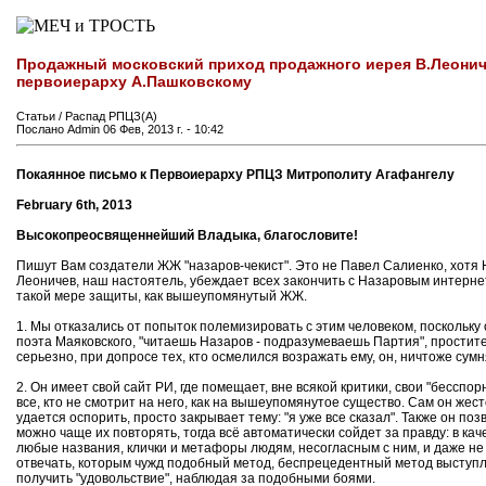
Продажный московский приход продажного иерея В.Леонич
первоиерарху А.Пашковскому
Статьи / Распад РПЦЗ(А)
Послано Admin 06 Фев, 2013 г. - 10:42
Покаянное письмо к Первоиерарху РПЦЗ Митрополиту Агафангелу
February 6th, 2013
Высокопреосвященнейший Владыка, благословите!
Пишут Вам создатели ЖЖ "назаров-чекист". Это не Павел Салиенко, хотя Н
Леоничев, наш настоятель, убеждает всех закончить с Назаровым интерне
такой мере защиты, как вышеупомянутый ЖЖ.
1. Мы отказались от попыток полемизировать с этим человеком, поскольку он
поэта Маяковского, "читаешь Назаров - подразумеваешь Партия", простите,
серьезно, при допросе тех, кто осмелился возражать ему, он, ничтоже су
2. Он имеет свой сайт РИ, где помещает, вне всякой критики, свои "бесспор
все, кто не смотрит на него, как на вышеупомянутое существо. Сам он же
удается оспорить, просто закрывает тему: "я уже все сказал". Также он по
можно чаще их повторять, тогда всё автоматически сойдет за правду: в ка
любые названия, клички и метафоры людям, несогласным с ним, и даже не 
отвечать, которым чужд подобный метод, беспрецедентный метод выступле
получить "удовольствие", наблюдая за подобными боями.