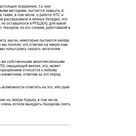
астоящее искушение, т.к. они
мыми методами, пытается закрыть, в
 также, в том числе, о работе НТС и
ки рассказывали в личных беседах, что
 но оставшегося в РПЦЗ(А), для какой-
: Назаров, по его словам, работавший в
ету, как он, некоторые пытаются иногда
о мы поняли, что отвечая на явную нам
 мы попытались сказать читателям
его же собственными многочисленными
ОТО), смущающей многих, это, может
с презрением относятся к любому
к клеветники, ответим за это перед
ь возможности ответить на это, ибо руки
е на любую борьбу, в том числе,
ы очень хотели вынудить Назарова снять