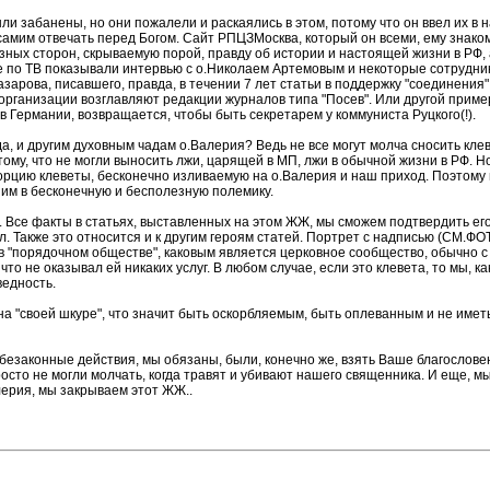
ли забанены, но они пожалели и раскаялись в этом, потому что он ввел их в н
 самим отвечать перед Богом. Сайт РПЦЗМосква, который он всеми, ему знако
зных сторон, скрываемую порой, правду об истории и настоящей жизни в РФ, а
аже по ТВ показывали интервью с о.Николаем Артемовым и некоторые сотрудни
рова, писавшего, правда, в течении 7 лет статьи в поддержку "соединения",
 организации возглавляют редакции журналов типа "Посев". Или другой пример
 Германии, возвращается, чтобы быть секретарем у коммуниста Руцкого(!).
а, и другим духовным чадам о.Валерия? Ведь не все могут молча сносить клев
му, что не могли выносить лжи, царящей в МП, лжи в обычной жизни в РФ. Н
орцию клеветы, бесконечно изливаемую на о.Валерия и наш приход. Поэтому
ним в бесконечную и бесполезную полемику.
ов. Все факты в статьях, выставленных на этом ЖЖ, мы сможем подтвердить 
ал. Также это относится и к другим героям статей. Портрет с надписью (СМ.Ф
то в "порядочном обществе", каковым является церковное сообщество, обычно 
то не оказывал ей никаких услуг. В любом случае, если это клевета, то мы, ка
ведность.
, на "своей шкуре", что значит быть оскорбляемым, быть оплеванным и не имет
законные действия, мы обязаны, были, конечно же, взять Ваше благословени
сто не могли молчать, когда травят и убивают нашего священника. И еще, м
лерия, мы закрываем этот ЖЖ..