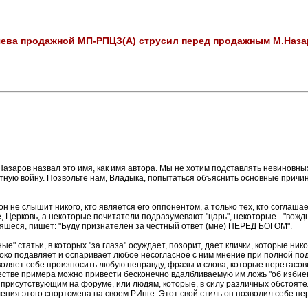
ева продажной МП-РПЦЗ(А) струсил перед продажным М.Наз
азаров назвал это имя, как имя автора. Мы не хотим подставлять невиновных
тную войну. Позвольте нам, Владыка, попытаться объяснить основные причи
 не слышит никого, кто является его оппонентом, а только тех, кто соглашает
 Церковь, а некоторые почитатели подразумевают "царь", некоторые - "вождь"
мняшеся, пишет: "Буду признателен за честный ответ (мне) ПЕРЕД БОГОМ".
ные" статьи, в которых "за глаза" осуждает, позорит, дает клички, которые ник
стоко подавляет и оспаривает любое несогласное с ним мнение при полной под
зволяет себе произносить любую неправду, фразы и слова, которые перетасовыв
честве примера можно привести бесконечно вдалбливаемую им ложь "об избиени
присутствующим на форуме, или людям, которые, в силу различных обстоятель
ния этого спортсмена на своем РИнге. Этот свой стиль он позволил себе пер