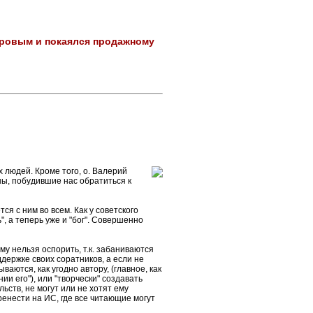
аровым и покаялся продажному
 людей. Кроме того, о. Валерий
ны, побудившие нас обратиться к
ся с ним во всем. Как у советского
, а теперь уже и "бог". Совершенно
ому нельзя оспорить, т.к. забаниваются
держке своих соратников, а если не
аются, как угодно автору, (главное, как
и его"), или "творчески" создавать
ств, не могут или не хотят ему
енести на ИС, где все читающие могут