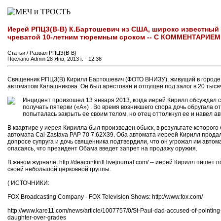
Иерей РПЦЗ(В-В) К.Бартошевич из США, широко известный 
чреватой 10-летним тюремным сроком -- С КОММЕНТАРИЕМ 
Статьи / Развал РПЦЗ(В-В)
Послано Admin 28 Янв, 2013 г. - 12:38
Священник РПЦЗ(В) Кирилл Бартошевич (ФОТО ВНИЗУ), живущий в городе С
автоматом Калашникова. Он был арестован и отпущен под залог в 20 тысяч
Инцидент произошел 13 января 2013, когда иерей Кирилл обсуждал с
получать пятерки («А») . Во время возникшего спора дочь обругала о
попыталась закрыть ее своим телом, но отец оттолкнул ее и навел ав
В квартире у иерея Кирилла был произведен обыск, в результате которог
автомата Cal-Zastava PAP 70 7.62X39. Оба автомата иереей Кирилл продал
допросе супруга и дочь священника подтвердили, что он угрожал им автома
опасаясь, что президент Обама введет запрет на продажу оружия.
В живом журнале: http://deaconkirill.livejournal.com/ -- иерей Кирилл пиш
своей небольшой церковной группы.
( ИСТОЧНИКИ:
FOX Broadcasting Company - FOX Television Shows: http://www.fox.com/
http://www.kare11.com/news/article/1007757/0/St-Paul-dad-accused-of-pointing
daughter-over-grades