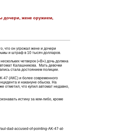
ы дочери, жене оружием,
, что он угрожал жене и дочери
рьмы и штраф в 10 тысяч долларов.
нескольких четверок («В») дочь должна
е автомат Калашникова. Мать девочки
 запись стала достоянием полиции.
K-47 (АКС) и более современного
инцидента и накануне обыска. На
же отметил, что купил автомат недавно,
признавать истину за кем-либо, кроме
Paul-dad-accused-of-pointing-AK-47-at-