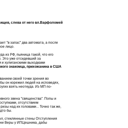
елищев, слева от него вл.Варфоломей
ет "в запас" два автомата, а после
ное лицо.
 из РФ, пьяница такой, что его
. Это уже отсидевший за
 и хулиганскими выходками
зкого знакомца, прихожанина в США
ванием своей точки зрения во
тобы он корежил людей на исповедях,
угих взять неоткуда. Из МП по-
вного звена "священства". Попы и
оступками, отсутствием
зы над их головами... Точно так же,
удто бы.
ол, стеклянные стены Отступления
и, ни Веры у ИПЦешника, дабы