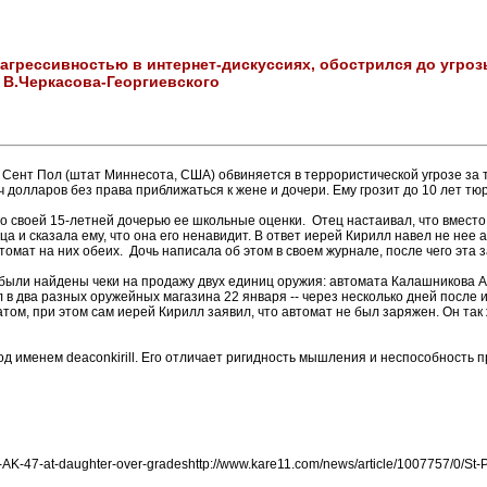
агрессивностью в интернет-дискуссиях, обострился до угроз
В.Черкасова-Георгиевского
ент Пол (штат Миннесота, США) обвиняется в террористической угрозе за то
 долларов без права приближаться к жене и дочери. Ему грозит до 10 лет тю
о своей 15-летней дочерью ее школьные оценки. Отец настаивал, что вместо 
тца и сказала ему, что она его ненавидит. В ответ иерей Кирилл навел не не
томат на них обеих. Дочь написала об этом в своем журнале, после чего эта
о были найдены чеки на продажу двух единиц оружия: автомата Калашникова A
 в два разных оружейных магазина 22 января -- через несколько дней после 
том, при этом сам иерей Кирилл заявил, что автомат не был заряжен. Он так 
ет под именем deaconkirill. Его отличает ригидность мышления и неспособность 
-AK-47-at-daughter-over-gradeshttp://www.kare11.com/news/article/1007757/0/St-