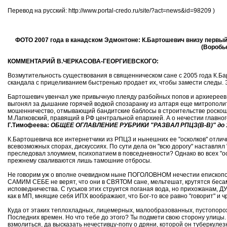
Перевод на русский: http://www.portal-credo.ru/site/?act=news&id=98209 )
ФОТО 2007 года в канадском Эдмонтоне: К.Бартошевич внизу первый сп
(Воробь
КОММЕНТАРИЙ В.ЧЕРКАСОВА-ГЕОРГИЕВСКОГО:
Возмутительность существования в священническом сане с 2005 года К.Барт
скандала с прицеливанием быстренько продает их, чтобы замести следы. 
Бартошевич увенчал уже привычную плеяду разбойных попов и архиереев Р
выгонял за дышание горячей водкой спозаранку из алтаря еще митрополи
мошенничество, отмывающий бандитские баблосы в строительстве роскошн
М.Лапковский, правящий в РФ центральной епархией. А о нечестии главн
Г.Тимофеева:
ОБЩЕЕ ОГЛАВЛЕНИЕ РУБРИКИ "РАЗВАЛ РПЦЗ(В-В)" до 11
К.Бартошевича все интернетчики из РПЦЗ и нынешних ее "осколков" отли
всевозможных спорах, дискуссиях. По сути дела он "всю дорогу" наставлял 
преследовал злоумием, психопатием в повседневности? Однако во всех "ос
прежнему сваливаются лишь тамошние отбросы.
Не говорим уж о вполне очевидном ныне ПОГОЛОВНОМ нечестии епископов. 
САМИМ СЕБЕ не верят, что они в СВЯТОМ сане, мельтешат, крутятся бесами
исповедничества. С гуськов этих струится поганая вода, но прихожанам,
как в МП, мнящие себя ИПХ воображают, что Бог-то все равно "говорит" и ч
Куда от этаких теплохладных, лицемерных, малообразованных, пустопоро
Последних времен. Но что тебе до этого? Ты подмети свою сторону улицы. 
взмолиться, да высказать нечестивцу-попу о дряни, которой он туберкулез