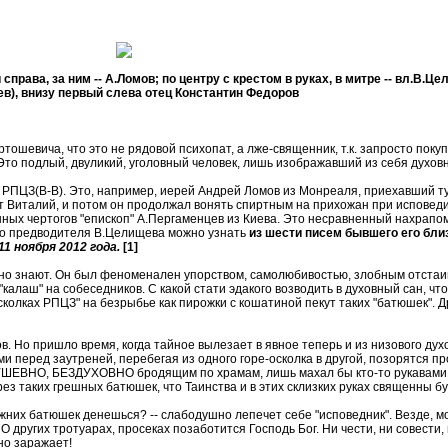
рава, за ним -- А.Ломов; по центру с крестом в руках, в митре -- вл.В.Ц
ев), внизу первый слева отец Константин Федоров
ошевича, что это не рядовой психопат, а лже-священник, т.к. запросто покупа
Это подлый, двуликий, уголовный человек, лишь изображавший из себя духов
ПЦЗ(В-В). Это, например, иерей Андрей Ломов из Монреаля, приехавший туда
т Виталий, и потом он продолжал вонять спиртным на прихожан при исповеди
ых чертогов "епископ" А.Пергаменцев из Киева. Это несравненный нахрапом
ого предводителя В.Целищева можно узнать
из шести писем бывшего его бли
 ноября 2012 года.
[1]
чно знают. Он был феноменален упорством, самолюбивостью, злобным отстаи
"калаш" на собеседников. С какой стати эдакого возводить в духовный сан, ч
колках РПЦЗ" на безрыбье как пирожки с кошатиной пекут таких "батюшек". Др
Но пришло время, когда тайное вылезает в явное теперь и из низового духо
 перед заутреней, перебегая из одного горе-осколка в другой, позорятся пр
 ДУШЕВНО, БЕЗДУХОВНО бродящим по храмам, лишь махал бы кто-то рукавами ри
рез таких грешных батюшек, что Таинства и в этих склизких руках священны б
жних батюшек денешься? -- слабодушно лепечет себе "исповедник". Везде, м
О других тротуарах, просеках позаботится Господь Бог. Ни чести, ни совест
но заражает!