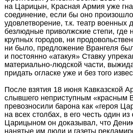
на Царицын, Красная Армия уже гна
соединение, если бы оно произошло
удовлетворение, т.к. театр военных 
безлюдные приволжские степи, где 
крупных городов, ни продовольствен
ни было, предложение Врангеля было
и постоянно «атакуя» Ставку упрека
материально-людской части, выжида
придать огласке уже и без того изв
После взятия 18 июня Кавказской А
слывшего неприступным «красным В
превозносили барона как «героя Ца
на всех столбах, в его честь один и
Царицыном он доказывал, что Деники
нанятые им люди и газеты рекламиро