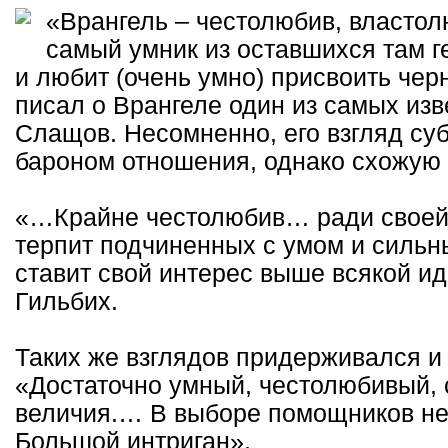
«Врангель – честолюбив, властолю
самый умник из оставшихся там г
и любит (очень умно) присвоить черн
писал о Врангеле один из самых изв
Слащов. Несомненно, его взгляд суб
бароном отношения, однако схожую т
«…Крайне честолюбив… ради своей в
терпит подчиненных с умом и сильны
ставит свой интерес выше всякой ид
Гильбих.
Таких же взглядов придерживался и
«Достаточно умный, честолюбивый,
величия.… В выборе помощников не
Большой интриган».