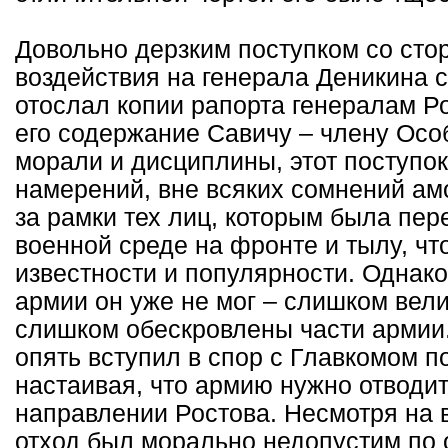
Довольно дерзким поступком со стор
воздействия на генерала Деникина
отослал копии рапорта генералам Р
его содержание Савичу – члену Осо
морали и дисциплины, этот поступок
намерений, вне всяких сомнений ам
за рамки тех лиц, которым была пере
военной среде на фронте и тылу, чт
известности и популярности. Однак
армии он уже не мог – слишком вел
слишком обескровлены части армии.
опять вступил в спор с Главкомом п
настаивая, что армию нужно отводить
направлении Ростова. Несмотря на 
отход был морально недопустим по 