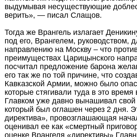
выдумывая несуществующие доблест
верить», — писал Слащов.
Тогда же Врангель излагает Деникин
под его, Врангелем, руководством, 
направлению на Москву – что проти
преимуществах Царицынского напра
посчитал предложение барона желан
его так же по той причине, что созд
Кавказской Армии, можно было опас
которые стягивали туда в это время 
Главком уже давно вынашивал свой 
который был оглашен через 2 дня. 
директива», провозглашающая начал
оценивал ее как «смертный пригово
оценке Врангеля «директивы» Главн