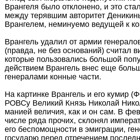
Врангеля было отклонено, и это ст
между терявшим авторитет Деникин
Врангелем, неминуемо ведущей к ко
Врангель удалил от армии генерало
(правда, не без оснований) считал 
которые пользовались большой попу
действием Врангель внес еще больш
генералами конные части.
На картинке Врангель и его кумир 
РОВСу Великий Князь Николай Никол
манией величия, как и он сам. В фе
числе ряда прочих, склонял императ
его беспомощности в эмиграции, ге
государю перед отречением последне