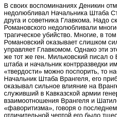
В своих воспоминаниях Деникин отм
недолюбливал Начальника Штаба Ст
друга и советника Главкома. Надо с
Романовского недолюбливали многие,
трагическое убийство. Многие, в том
Романовский оказывает слишком сил
управляет Главкомом. Однако эти э
же тот же ген. Мильковский писал о 
штаба и начальник контрразведки им
«твердости» можно поспорить, то нас
Начальник Штаба Врангеля, его при
оказывал сильное влияние на Вранге
служивший в Кавказской армии гене
взаимоотношения Врангеля и Шатил
«фаворитизма», говоря о последнем
отличительной чертой его было тще