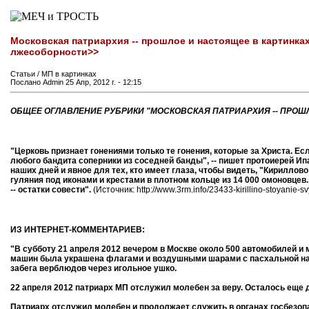
Московская патриархия -- прошлое и настоящее в картинках
лжесоборности>>
Статьи / МП в картинках
Послано Admin 25 Апр, 2012 г. - 12:15
ОБЩЕЕ ОГЛАВЛЕНИЕ РУБРИКИ "МОСКОВСКАЯ ПАТРИАРХИЯ -- ПРОШЛ
"Церковь признает гонениями только те гонения, которые за Христа. Если
любого бандита соперники из соседней банды", -- пишет протоиерей И
наших дней и явное для тех, кто имеет глаза, чтобы видеть, "Кирилло
гуляния под иконами и крестами в плотном кольце из 14 000 омоновцев.
-- остатки совести".
(Источник: http://www.3rm.info/23433-kirillino-stoyanie-s
ИЗ ИНТЕРНЕТ-КОММЕНТАРИЕВ:
"В субботу 21 апреля 2012 вечером в Москве около 500 автомобилей и 
машин была украшена флагами и воздушными шарами с пасхальной над
забега верблюдов через игольное ушко.
22 апреля 2012 патриарх МП отслужил молебен за веру. Осталось еще д
Патриарх отслужил молебен и продолжает служить в органах госбезоп