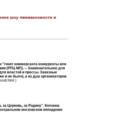
мерное шоу лжемассовости и
ими "гонят коммерсанта конкуренты или
кви (РПЦ МП). -- Знаменательное для
 для властей и прессы. Заказные
е и не было), а из душ организаторов
osti.html )
 за Церковь, за Родину". Колонна
Центральном московском ипподроме