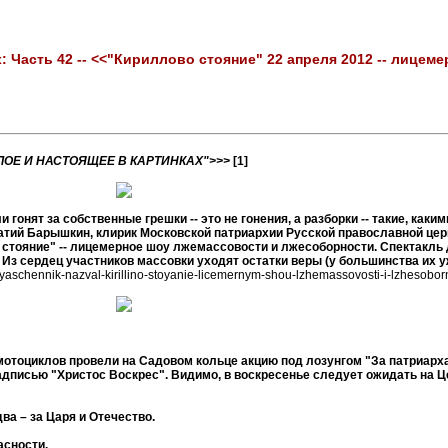
: Часть 42 -- <<"Кириллово стояние" 22 апреля 2012 -- лице
ОЕ И НАСТОЯЩЕЕ В КАРТИНКАХ">>>
[1]
 гонят за собственные грешки -- это не гонения, а разборки -- такие, как
патий Барышкин, клирик Московской патриархии Русской православной цер
во стояние" -- лицемерное шоу лжемассовости и лжесоборности. Спектакль
 Из сердец участников массовки уходят остатки веры (у большинства их уж
vyaschennik-nazval-kirillino-stoyanie-licemernym-shou-lzhemassovosti-i-lzhesoborn
мотоциклов провели на Садовом кольце акцию под лозунгом "За патриарха,
писью "Христос Воскрес". Видимо, в воскресенье следует ожидать на 
ва – за Царя и Отечество.
асности.