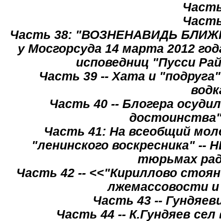
Часть
Часть
Часть 38: "ВОЗНЕНАВИДЬ БЛИЖН
у Мосгорсуда 14 марта 2012 г
исповедниц "Пусси Ра
Часть 39 -- Хата и "подруга
водк
Часть 40 -- Блогера осуди
достоинства"
Часть 41: На всеобщий мол
"ленинского воскресника" --
тюрьмах рад
Часть 42 -- <<"Кириллово стоян
лжемассовости и
Часть 43 -- Гундяе
Часть 44 -- К.Гундяев се