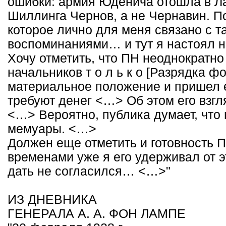
ошибки: армия Юденича отошла в Ла
Шиллинга Чернов, а не Чернавин. П
которое лично для меня связано с т
воспоминаниями… и тут я настоял н
Хочу отметить, что ПН неоднократно
начальников т о л ь к о [Разрядка ф
материальное положение и пришел 
требуют денег <…> Об этом его взгл
<…> Вероятно, публика думает, что
мемуары. <…>
Должен еще отметить и готовность П
временами уже я его удерживал от 
дать не согласился… <…>"
ИЗ ДНЕВНИКА
ГЕНЕРАЛА А. А. ФОН ЛАМПЕ