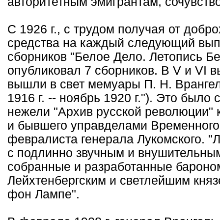
авторитетным эмигрантам, сочувст
С 1926 г., с трудом получая от доб
средства на каждый следующий вып
сборников "Белое Дело. Летопись Бе
опубликовал 7 сборников. В V и VI вы
вышли в свет мемуары П. Н. Врангел
1916 г. -- ноябрь 1920 г."). Это был
нежели "Архив русской революции" к
и бывшего управделами Временного 
февралиста генерала Лукомского. "
с подлинно звучным и внушительным
собранные и разработанные бароном 
Лейхтенбергским и светлейшим князе
фон Лампе".