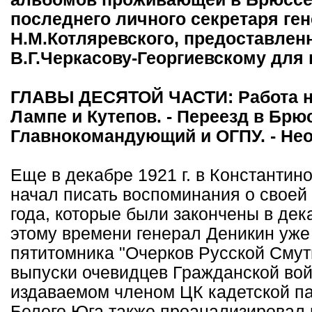
последнего личного секретаря ген
Н.М.Котляревского, предоставле
В.Г.Черкасову-Георгиевскому для 
ГЛАВЫ ДЕСЯТОЙ ЧАСТИ: Работа н
Лампе и Кутепов. - Переезд в Брюс
Главнокомандующий и ОГПУ. - Не
Еще в декабре 1921 г. в Константин
начал писать воспоминания о своей 
года, которые были закончены в дека
этому времени генерал Деникин уже 
пятитомника "Очерков Русской Сму
выпуски очевидцев Гражданской вой
издаваемом членом ЦК кадетской па
Белого Юга также проанализировал 