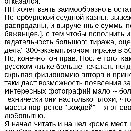
отказался.
ПН хочет взять заимообразно в оста
Петербургской ссудной казны, вывез
распроданы, и вырученные суммы п
беженцев.], с тем чтобы пополнить и
гадательность большого тиража, оц
дела" 300-экземплярном тираже в 50
Но, конечно, он прав. После того, к
русском языке больше печатать негд
скрывая физиономию автора и принос
таки даст возможность появления за
Интересных фотографий мало -- бол
технически они настолько плохи, чт
массы портретов "вождей" -- я отгов
любопытно.
Я начал читать и нашел кроме мест