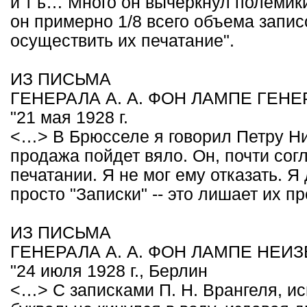
и т ь… Много он вычеркнул полемик
он примерно 1/8 всего объема запи
осуществить их печатание".
ИЗ ПИСЬМА
ГЕНЕРАЛА А. А. ФОН ЛАМПЕ ГЕНЕ
"21 мая 1928 г.
<…> В Брюсселе я говорил Петру Ник
продажа пойдет вяло. Он, почти сог
печатании. Я не мог ему отказать. Я
просто "Записки" -- это лишает их п
ИЗ ПИСЬМА
ГЕНЕРАЛА А. А. ФОН ЛАМПЕ НЕИ
"24 июля 1928 г., Берлин
<…> С записками П. Н. Врангеля, ис