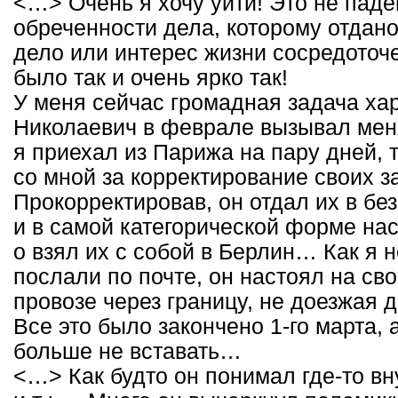
<…> Очень я хочу уйти! Это не паде
обреченности дела, которому отдано
дело или интерес жизни сосредоточе
было так и очень ярко так!
У меня сейчас громадная задача хар
Николаевич в феврале вызывал меня
я приехал из Парижа на пару дней, т
со мной за корректирование своих з
Прокорректировав, он отдал их в бе
и в самой категорической форме наст
о взял их с собой в Берлин… Как я н
послали по почте, он настоял на св
провозе через границу, не доезжая 
Все это было закончено 1-го марта, 
больше не вставать…
<…> Как будто он понимал где-то вну