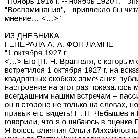
"Ноябрь 1916 г. -- ноябрь 1920 г.", о
"Воспоминания", - привлекло бы чит
мнение… <…>"
ИЗ ДНЕВНИКА
ГЕНЕРАЛА А. А. ФОН ЛАМПЕ
"1 октября 1927 г.
<…> Его [П. Н. Врангеля, с которым
встретился 1 октября 1927 г. на вокз
квадратных скобках замечания публик
настроение на этот раз показалось 
всегдашним нашим встречам -- пасс
он в стороне не только на словах, н
привык его видеть! Н. Н. Чебышев и
говорили, что я ошибаюсь в оценке П
Я боюсь влияния Ольги Михайловны,