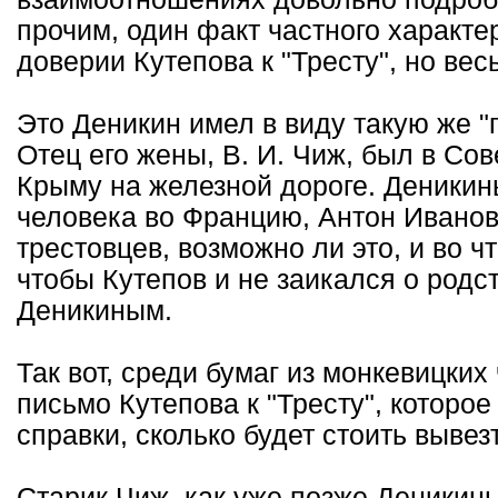
прочим, один факт частного характ
доверии Кутепова к "Тресту", но ве
Это Деникин имел в виду такую же "
Отец его жены, В. И. Чиж, был в Со
Крыму на железной дороге. Деникин
человека во Францию, Антон Иванов
трестовцев, возможно ли это, и во ч
чтобы Кутепов и не заикался о родс
Деникиным.
Так вот, среди бумаг из монкевицки
письмо Кутепова к "Тресту", которое
справки, сколько будет стоить вывезт
Старик Чиж, как уже позже Деникины