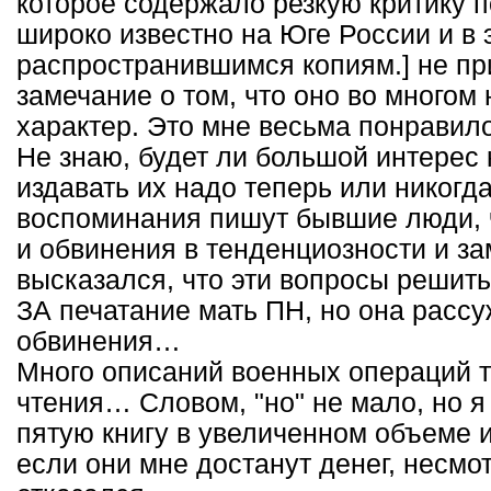
которое содержало резкую критику п
широко известно на Юге России и в
распространившимся копиям.] не пр
замечание о том, что оно во много
характер. Это мне весьма понравило
Не знаю, будет ли большой интерес к
издавать их надо теперь или никог
воспоминания пишут бывшие люди, ч
и обвинения в тенденциозности и за
высказался, что эти вопросы решит
ЗА печатание мать ПН, но она рассуж
обвинения…
Много описаний военных операций та
чтения… Словом, "но" не мало, но я
пятую книгу в увеличенном объеме 
если они мне достанут денег, несмот