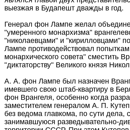
выезжая в Будапешт дважды в год.
Генерал фон Лампе желал объедине
"умеренного монархизма" врангелевс
"николаевцами" и "кирилловцами" п
Лампе противодействовал попыткам 
монархического совета" сместить В
"диктаторству" Великого князя Нико
А. А. фон Лампе был назначен Вран
имевшего свою штаб-квартиру в Бер
фон Врангеля, особенно когда разр
заместителем генералом А. П. Куте
без ведома главкома, по сути дела,
занимавшуюся разведывательно-див
территории СССР. При этом Кутепов 