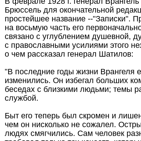
В феврале 1928 г. генерал Врангель
Брюссель для окончательной редакц
простейшее название --"Записки". П
на восьмую часть его первоначально
связано с углублением душевной, д
с православными усилиями этого не
о чем рассказал генерал Шатилов:
"В последние годы жизни Врангеля 
изменились. Он избегал больших ко
беседах с близкими людьми; темы р
службой.
Быт его теперь был скромен и лишен
чем он нисколько не сожалел. Остр
людях смягчились. Сам человек разн