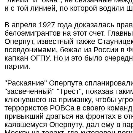
и с той линией, по которой водили Ш
В апреле 1927 года доказалась прав
белоэмигрантов на этот счет. Главн
Оперпут, известный также Стаунице
псевдонимами, бежал из России в Ф
капкан ОГПУ. Но и это было очередн
партии.
"Раскаяние" Оперпута спланировали
"засвеченный" "Трест", показав так
клюнувшего на приманку, чтобы угроб
террористов РОВСа в своего команд
привыкший драться на фронтах в от
каявшемуся Оперпуту, дал ему в па
Москву на теракт, где кутеповец поги