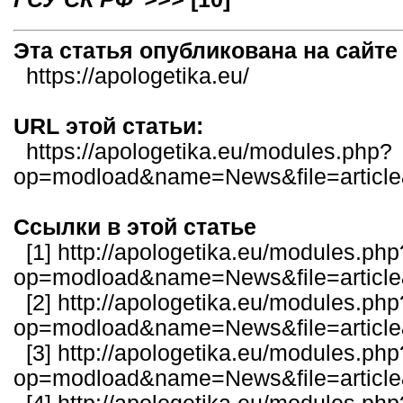
Эта статья опубликована на сайт
https://apologetika.eu/
URL этой статьи:
https://apologetika.eu/modules.php?
op=modload&name=News&file=articl
Ссылки в этой статье
[1]
http://apologetika.eu/modules.php
op=modload&name=News&file=articl
[2]
http://apologetika.eu/modules.php
op=modload&name=News&file=articl
[3]
http://apologetika.eu/modules.php
op=modload&name=News&file=articl