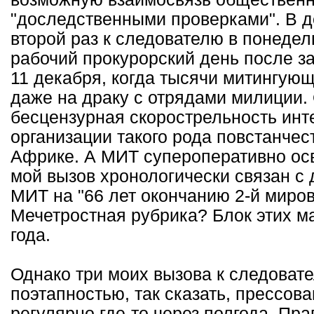
"доследственными проверками". В д
второй раз к следователю в понедел
рабочий прокурорский день после з
11 декабря, когда тысячи митингу
даже на драку с отрядами милиции.
бесцензурная скорострельность инт
организации такого рода повстанчес
Африке. А МИТ супероперативно о
мой вызов хронологически связан с
МИТ на "66 лет окончанию 2-й миров
Мечетростная рубрика? Блок этих ма
года.
Однако три моих вызова к следоват
поэтапностью, так сказать, прессов
регулярно где-то через полгода. Пра