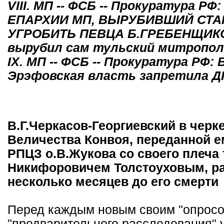
VIII. МП -- ФСБ -- Прокуратура
ЕПАРХИИ МП, ВЫРУБИВШИЙ СТА
УГРОБИТЬ ПЕВЦА Б.ГРЕБЕНЩИКОВ
вырубил сам тульский митропо
IX. МП -- ФСБ -- Прокуратура РФ:
Эрэфовская власть запретила ДП
В.Г.Черкасов-Георгиевский в черк
Величества Конвоя, переданной ем
РПЦЗ о.В.Жукова со своего плеча
Никифоровичем Толстоуховым, ран
несколько месяцев до его смерти
Перед каждым новым своим "опросо
"предварительного расследования" 