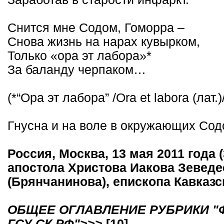
Снится мне Содом, Гоморра –
Снова жизнь на нарах кувырком,
Только «ора эт лабора»*
За баланду черпаком…
(*“Ора эт лабора” /Ora et labora (лат.)
Гнусна и на воле в окружающих Сод
Россия, Москва, 13 мая 2011 года 
апостола Христова Иакова Зеведе
(Брянчанинова), епископа Кавказ
ОБЩЕЕ ОГЛАВЛЕНИЕ РУБРИКИ "Ф
ГСУ СК РФ">>>
[10]