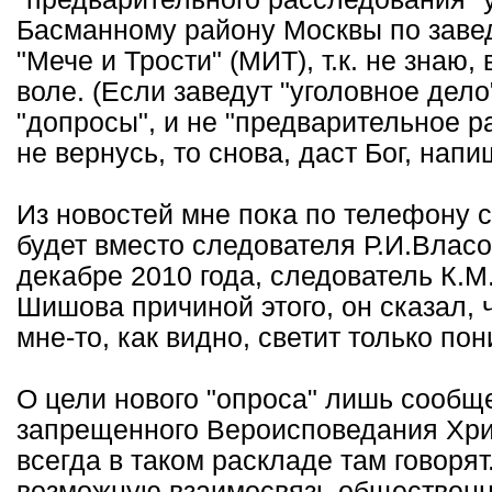
Басманному району Москвы по заве
"Мече и Трости" (МИТ), т.к. не знаю,
воле. (Если заведут "уголовное дело
"допросы", и не "предварительное р
не вернусь, то снова, даст Бог, нап
Из новостей мне пока по телефону 
будет вместо следователя Р.И.Власо
декабре 2010 года, следователь К.М
Шишова причиной этого, он сказал, 
мне-то, как видно, светит только по
О цели нового "опроса" лишь сообщ
запрещенного Вероисповедания Хрис
всегда в таком раскладе там говоря
возможную взаимосвязь общественн