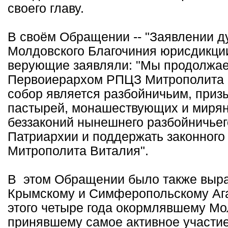
своего главу.
В своём Обращении -- "Заявлении д
Молдовского Благочиния юрисдикци
верующие заявляли: "Мы продолжае
Первоиерархом РПЦЗ Митрополита Ви
собор является разбойничьим, приз
пастырей, монашествующих и мирян
беззаконий нынешнего разбойничьег
Патриархии и поддержать законног
Митрополита Виталия".
В этом Обращении было также выра
Крымскому и Симферопольскому Ага
этого четыре года окормлявшему Мо
принявшему самое активное участи