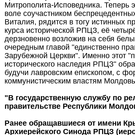
Митрополита-Исповедника. Теперь э
воле соучастником беспрецедентны
Виталия, рядится в тогу истинных 
курса исторической РПЦЗ, её четыр
дерзновенно возложив на себя белый
очередным главой "единственно пра
Зарубежной Церкви". Именно этот "п
исторического наследия РПЦЗ" обра
будучи лавровским епископом, с ф
коммунистическим властям Молдовы
"В государственную службу по ре
правительстве Республики Молдов
Ранее обращавшиеся от имени Кр
Архиерейского Синода РПЦЗ (иеро