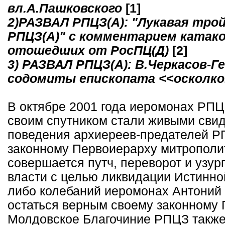
вл.А.Пашковского
[1]
2)РАЗВАЛ РПЦЗ(А): "Лукавая тро
РПЦЗ(А)" с комментарием катако
отошедших от РосПЦ(Д)
[2]
3) РАЗВАЛ РПЦЗ(А): В.Черкасов-Г
содомиты епископата <<осколко
В октябре 2001 года иеромонах РПЦ
своим спутником стали живыми сви
поведения архиереев-предателей Р
законному Первоиерарху митрополит
совершается путч, переворот и узу
власти с целью ликвидации Истинной
либо колебаний иеромонах Антоний
остаться верным своему законному 
Молдовское Благочиние РПЦЗ также