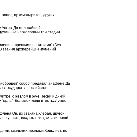
скопов, архимандритов, других
у Устав. До мельчайшей
думанные наркологами три стадии
ждение с крепкими напитками".(Без
. В звания архиерейш и игумений
ьяноборцев" собор предавал анафеме.Да
ков государства российского.
итре, с жезлом в руке.Песни и дикий
у "орла"- большой ковш в глотку.Лучше
олена.Он, из стакана хлебая, другой
не упасть, владыка этот, схватив свой
ями, свиньями, козлами.Крику нет, но