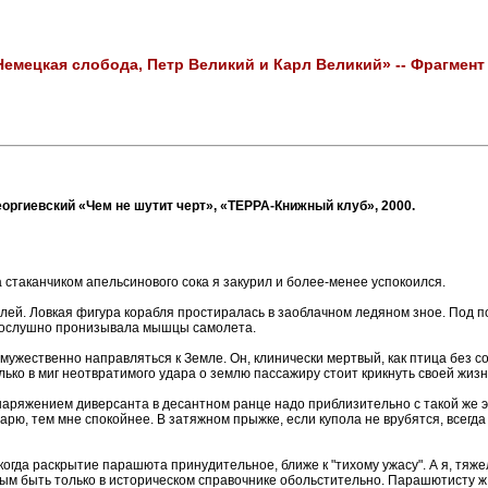
Немецкая слобода, Петр Великий и Карл Великий» -- Фрагмен
в-Георгиевский «Чем не шутит черт», «ТЕРРА-Книжный клуб», 2000.
стаканчиком апельсинового сока я закурил и более-менее успокоился.
елей. Ловкая фигура корабля простиралась в заоблачном ледяном зное. Под
 послушно пронизывала мышцы самолета.
 мужественно направляться к Земле. Он, клинически мертвый, как птица без с
ько в миг неотвратимого удара о землю пассажиру стоит крикнуть своей жизн
снаряжением диверсанта в десантном ранце надо приблизительно с такой же э
ю, тем мне спокойнее. В затяжном прыжке, если купола не врубятся, всегда
когда раскрытие парашюта принудительное, ближе к "тихому ужасу". А я, тяже
вым быть только в историческом справочнике обольстительно. Парашютисту ж 