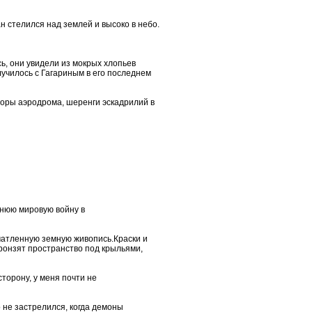
н стелился над землей и высоко в небо.
ь, они увидели из мокрых хлопьев
лучилось с Гагариным в его последнем
торы аэродрома, шеренги эскадрилий в
днюю мировую войну в
чатленную земную живопись.Краски и
пронзят пространство под крыльями,
торону, у меня почти не
 не застрелился, когда демоны