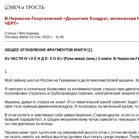
В.Черкасов-Георгиевский «Десантник Кондрат, московская 
ЧЕРТ»
Статьи / Литстраница
Послано Admin 21 Сен, 2010 г. - 11:49
ОБЩЕЕ ОГЛАВЛЕНИЕ ФРАГМЕНТОВ КНИГИ
[1]
Из ЧАСТИ IV «Х Е Н Д Е- Х О Х!» (Руки вверх (нем.) !) книги: В.Черкасо
1
Мой лайнер шел из России на Германию в десятикилометровой вышине. За 
Я смотрел в солнечное безмолвие за иллюминатором, слушал звук двигат
полнокровно струилось в трубопроводах горючее, электрическая энергия
Машина, думал я, страха не знает. И со смертельной раной самолет будет
свое тело нужным движениям воздуха. Я полагаюсь на железный разум, тол
В этом полете я чувствовал себя умиротворенно. Совсем другое, если со 
бывший парашютист, я сродни механическому чутью самолета: чем выше пар
ты сам дергаешь за кольцо.
Прыжок ниже трех тысяч или на сверхмалой высоте (этак с сотню метров), 
не гасить никого, на любых высотах должен был сигать среди первых. Пер