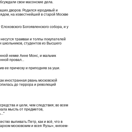
обсуждали свои масонские дела.
наших дворов. Родился юродивый и
рядом, на известнейшей в старой Москве
Елоховского Богоявленского собора, и у
, несутся трамваи и толпы покупателей
и школьников, студентов из Высшего
нной немке Анне Монс, и мальчик
нной провал...
ив ее прическу и приподняв за уши.
как иностранная рвань московской
допилась до террора и революций
средства и цели, чем следствия; во всем
кала мысль от предметов,
.."
ство выпивать Петр, как и всё, что в
рхом московским и всея Яузы», князем-