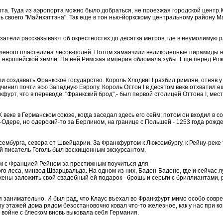
а. Туда из аэропорта можно было добраться, не проезжая городской центр.Кл
ть своего "Майнхэттэна". Так еще в тон нью-йоркскому центральному району
атели рассказывают об окрестностях до десятка метров, где в неумолимую 
еленого пластелина лесов-полей. Потом замаячили великолепные пирамиды н
й европейской земли. На ней Римская империя обломала зубы. Еще перед Ро
 создавать Франкское государство. Король Хлодвиг I разбил римлян, отняв у 
одчинил почти всю Западную Европу. Король Оттон I в десятом веке отхватил
рт, что в переводе: "Франкский брод",- был первой столицей Оттона I, мес
веке в Германском союзе, когда заседал здесь его сейм; потом он входил в 
а-Одере, но одерский-то за Берлином, на границе с Польшей - 1253 года рожд
сембурга, севера от Швейцарии. За Франкфуртом к Люксембургу, к Рейну-реке
й писатель Гоголь был восхищенным экскурсантом.
м с Францией Рейном за престижным поучиться для
го леса, минвод Шварцвальда. На одном из них, Баден-Бадене, где и сейчас л
ены заложить свой свадебный ей подарок - брошь и серьги с бриллиантами, ру
бя занимательно. И был рад, что Клаус въехал во Франкфурт мимо особо совре
у этажей дома рядом безостановочно ковал что-то железное, как у нас при к
 войне с блеском вновь выковала себя Германия.