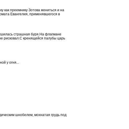
ку как преемнику Зотова жениться и на
ормата Евангелия, применявшегося в
рушилась страшная буря.На флагмане
 не рисковал.С кренящейся палубы царь
ой у огня...
рдическим шнобелем, мохнатая грудь под