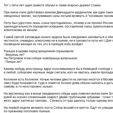
Тот с пяти лет царя грамоте обучал и также искусно держал стакан.
При князе-папе действовал конклав Двенадцати кардиналов: как один зако
священных чинов», заслуживших саны питьем вусмерть и "носивших прозвищ
Петр был удостоен лишь «сана протодьякона», почему и не пропил Росси
законодательности определил избрание, поставление папы, рукоположен
алкоголизма не канали.
Самой святой заповедью ихнего ордена было ежедневно напиваться и обяз
честности, очевидно, алкоголику ни в пьянке, ни в трезвости пути нет.) 
посвящали женщин из тех, кто в горящую избу взойдет.
Раньше в церкви перед крещением спрашивали:
- Веруешь ли?
На Петровом этом соборе новобранца вопрошали:
- Пиеши ли?
Какому-нибудь иностранцу, вдруг поселившемуся бы в Немецкой слободе с
и любой, соборские научные люди считали, кого не хватись, ежели пропадае
Коллегия есть Коллегия. Ночью человек двести на святках несется в Моск
свист.Куда понравится, туда и ломятся.Хозяин дома обязан напоить и дать 
самому, а-то неосторожно зальют.
На масленицу раз в конце придворного обеда царь повелел князю-папе Зот
рукой их осенял сложенными накрест двумя трубочными чубуками - точно та
жезл, вдруг заплясал трепака... Сбежать оттуда удалось только одному ин
На первой неделе великого поста Собор возьмётся каятся. Едут по улицам
по-прежнему поголовно пьяные.