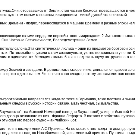
тунах.Они, оторвавшись от Земли, став частью Космоса, превращаются в не
 явствуют там новым качеством, измерением - живой душой человеческой.
ых Времени - людях, переносящихся в Машине Времени в разные эпохи чело
прошивающие своими сердцами первобытность мироздания? Им высоко выпало с
 Они Часовые Бесконечности, Впередсмотрящие Земли...
отолку салона.Эта синтетическая люлька – один из предметов бортовой осна
отках. Потом зыбки служили своим хозяинушкам, уютно поскрипывая у печки. К
селил в одиночестве. Мелодия люльки была и под стать шуму натруженного к
ду Землей и звездами. В домике, как в скворечнике, двигался он вдвоем со
т сверток с детенышем. Человечек спал сладко, потому что самолетная песня
 комфортабельно направлялся когда-то тоже в Германию, тоже плотник и пья
нным следом в русской истории связан, мать честная, сызмальства.
 "Бауманская" - на бывшей Немецкой (сегодня Бауманской) улице, в бывшей Н
ого дворца основного из них - Франца Лефорта. В ватагах с ребятами путеше
 отыскал его первое судно – английский бот.
дил-то я в школу имени А.С.Пушкина. На ее месте стоял когда-то дом, где луч
Жил недалеко от нас, на Новобасманной, и знаменитый приятель Пушкина - в