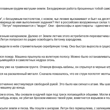
 к плавным грудям матушки-земли. Безудержная работа брошенных тобой самол
, с бесшумным пистолетом, с ножом, чье лезвие выскакивает и бьет на десят
 товарища во имя выполнения задания? Нет в российских вооруженных силах 
 "Летун" перекликается с "ведун". Они - философы и аристократы - одиночки в
лезным напарником. Далеко от Земли летчик этого истребителя-перехватчика п
 Летун попросил по радио освободить бетонку аэродрома.
видели в небе стремительную серебряную точку. Она быстро выросла в суще
ался пожар. Машина прыгнула на взлетную полосу. Можно было останавливат
 дымящийся в самолетных недрах огонь.
ну уже на травяном грунте. Откинув фонарь кабины, он спрыгнул в черные к
я на раскаленный металл. Сначала показалось, что ее струи поглотят желт
 отчаянно жестикулируя свободной рукой. Это было как сигнал к атаке. Мы ша
у машину до конца.
м в огонь. Мы сновали в едучей гари под треск лопающейся обшивки. Могли 
я-нибудь искра, не убитая броском именно твоей руки, взметнется взрывом и п
асыпи земли и песка. Мы пошли к ангарам. Летун без гермошлема, с запекши