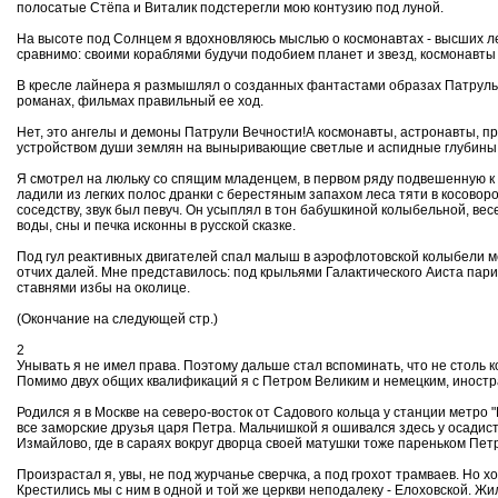
полосатые Стёпа и Виталик подстерегли мою контузию под луной.
На высоте под Солнцем я вдохновляюсь мыслью о космонавтах - высших ле
сравнимо: своими кораблями будучи подобием планет и звезд, космонавты
В кресле лайнера я размышлял о созданных фантастами образах Патрульн
романах, фильмах правильный ее ход.
Нет, это ангелы и демоны Патрули Вечности!А космонавты, астронавты, 
устройством души землян на выныривающие светлые и аспидные глубины.
Я смотрел на люльку со спящим младенцем, в первом ряду подвешенную к п
ладили из легких полос дранки с берестяным запахом леса тяти в косовор
соседству, звук был певуч. Он усыплял в тон бабушкиной колыбельной, ве
воды, сны и печка исконны в русской сказке.
Под гул реактивных двигателей спал малыш в аэрофлотовской колыбели меж
отчих далей. Мне представилось: под крыльями Галактического Аиста пари
ставнями избы на околице.
(Окончание на следующей стр.)
2
Унывать я не имел права. Поэтому дальше стал вспоминать, что не столь
Помимо двух общих квалификаций я с Петром Великим и немецким, иностра
Родился я в Москве на северо-восток от Садового кольца у станции метро
все заморские друзья царя Петра. Мальчишкой я ошивался здесь у осадист
Измайлово, где в сараях вокруг дворца своей матушки тоже пареньком Петр
Произрастал я, увы, не под журчанье сверчка, а под грохот трамваев. Но хо
Крестились мы с ним в одной и той же церкви неподалеку - Елоховской. 