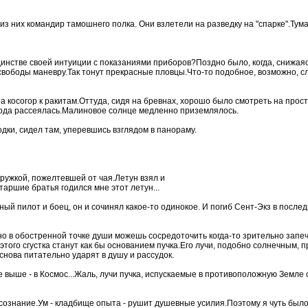
из них командир тамошнего полка. Они взлетели на разведку на "спарке".Тума
нстве своей интуиции с показаниями приборов?Поздно было, когда, снижаяс
 свободы маневру.Так тонут прекрасные пловцы.Что-то подобное, возможно, с
 косогор к ракитам.Оттуда, сидя на бревнах, хорошо было смотреть на прос
года рассеялась.Малиновое солнце медленно приземлялось.
дки, сидел там, уперевшись взглядом в панораму.
кружкой, пожелтевшей от чая.Летун взял и
таршие братья годился мне этот летун...
ый пилот и боец, он и сочинял какое-то одинокое. И погиб Сент-Экз в после
о в обостренной точке души можешь сосредоточить когда-то зрительно запе
ого сгустка станут как бы основанием пучка.Его лучи, подобно солнечным, 
 снова питательно ударят в душу и рассудок.
 выше - в Космос...Жаль, лучи пучка, испускаемые в противоположную Земле с
сознание.Ум - кладбище опыта - рушит душевные усилия.Поэтому я чуть было