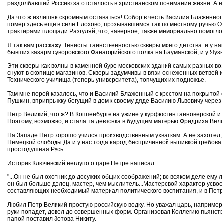
раздолбавший Россию за отсталость в христианском понимании жизни. А н
Да что ж излишне скромным оставаться! Собор в честь Василия Блаженног
помер здесь еще в селе Елохово, прозывавшимся так по местному ручью О
трактирами площади Разгуляй, что, наверное, также мемориально помогло
Я так вам расскажу. Тенисты таинственностью скверы моего детства: и у 
бывших казарм суворовского Фанагорийского полка на Бауманской, и у Яузы,
Эти скверы как волны в каменной буре московских зданий самых разных во
снуют в скопище магазинов. Скверы задумчивы в вязи оснеженных ветвей 
Технического училища (теперь университета), топчущих их подножье.
Там мне порой казалось, что и Василий Блаженный с крестом на покрытой 
Пушкин, вприпрыжку бегущий в дом к своему дяде Василию Львовичу через Р
Петр Великий, что ж? В Коппенбурге на ужине у курфюстин ганноверской и
Поэтому, возможно, и стала та девчонка в будущем матерью Фридриха Вели
На Западе Петр хорошо учился производственным ухваткам. А не захотел, 
Немецкой слободы.Да и у нас тогда народ беспричинной выпивкой гребова
простодушная Русь.
Историк Ключевский неглупо о царе Петре написал:
"...Он не был охотник до досужих общих соображений; во всяком деле ему 
он был больше делец, мастер, чем мыслитель...Мастеровой характер усво
составляющих необходимый материал политического воспитания, и в Петр
Любил Петр Великий простую российскую водку. Но уважал царь, например, 
руки попадет, довел до совершенных форм. Организовал Коллегию пьянст
папой поставил Зотова Никиту.