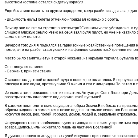
высотном костюме остался сидеть у корабля...
Еще была мне память на другом аэродроме, когда разбились два аса, один 
- Видимость ноль.Полеты отменяю,- приказал командир с борта.
Почему они не вняли стрелке высотомера?Слишком часто убеждались в еди
слишком близкую землю.Резко на себя взял руля пилот, но уже не хватило
самолетном полете.
Вечером того дня я поднялся за гарнизонные хозяйственные помещения на
покое, а-то на разбег стартующих и на финише самолетов.Утренняя непо
Место было занято.Летун в старой кожанке, из кармана торчала бутылка во
Он оглянулся на меня:
- Сержант, принеси стакан.
Стаканов солдатской столовой, куда я пошел, не полагалось.Я вернулся с 
плеснул в нее водки, протянул мне.Я выпил и сел с ним рядом.По летам в с
Из всего этого произошел летчик-писатель Антуан де Сент-Экзюпери.Дельн
разведывательном полете над африканской пустыней.
В самолетном полете емко ощущается образ Земли.В небесах ты привольн
образы виданного замесятся в некое подсознательное вещество.Вспышки эт
коснутся лесов, рек, полей, городов, домов, людей и, зеркально отражаясь,
Фокусировка такого заоблачного чувства иногда позволяет устремиться еще
возвращались.Силы их хватало лишь на частичку Вселенной.
Я думаю, энергию этих чудесных лучей иссушает привычное человеческое 