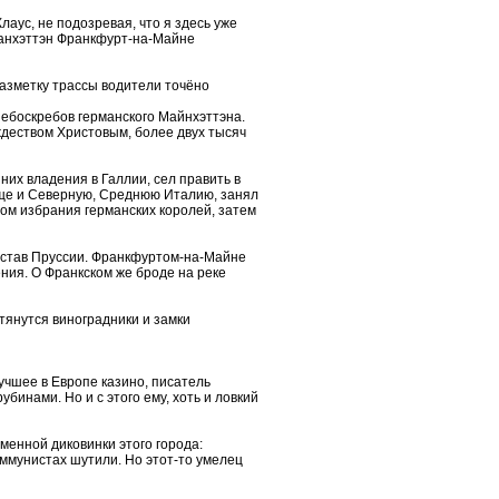
аус, не подозревая, что я здесь уже
 Манхэттэн Франкфурт-на-Майне
разметку трассы водители точёно
ебоскребов германского Майнхэттэна.
ждеством Христовым, более двух тысяч
них владения в Галлии, сел править в
 еще и Северную, Среднюю Италию, занял
том избрания германских королей, затем
состав Пруссии. Франкфуртом-на-Майне
ения. О Франкском же броде на реке
 тянутся виноградники и замки
учшее в Европе казино, писатель
бинами. Но и с этого ему, хоть и ловкий
менной диковинки этого города:
оммунистах шутили. Но этот-то умелец