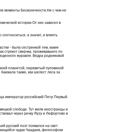
кие моменты Бесконечности.Ни с чем не
веческой истории.От них зависел в
оотноситься, а значит, и влиять
стки - была сестренкой тем, какие
ак стрекот сверчка, проживавшего по
олодезного журавля. Ведра родниковой
 своей планетой, перевитый пуповиной
 баюкала также, как шелест леса за
ница император российский Петр Первый.
емецкой слободе. Тут жили иностранцы и
ствовал через речку Яузу и Лефортово в
ший русский поэт появился на свет.
ыдающийся чудак Чаадаев, философски