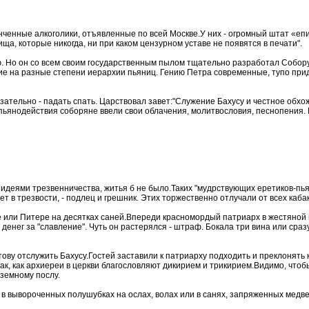
нченные алкоголики, отъявленные по всей Москве.У них - огромный штат «епи
а, которые никогда, ни при каком цензурном уставе не появятся в печати".
ю. Но он со всем своим государственным пылом тщательно разработал Собор
ие на разные степени иерархии пьяниц. Гению Петра современные, тупо при
ательно - падать спать. Царствовал завет:"Служение Бахусу и честное обхо
Для пьянодействия соборяне ввели свои облачения, молитвословия, песнопения
 идеями трезвенничества, житья б не было.Таких "мудрствующих еретиков-п
т в трезвости, - подлец и грешник. Этих торжественно отлучали от всех каба
ве или Питере на десятках саней.Впереди красномордый патриарх в жестяной м
денег за "славление". Чуть он растерялся - штраф. Бокала три вина или сраз
ову отслужить Бахусу.Гостей заставили к патриарху подходить и преклонять к
к, как архиереи в церкви благословляют дикирием и трикирием.Видимо, чтобы 
оземному послу.
 в вывороченных полушубках на ослах, волах или в санях, запряженных медвед