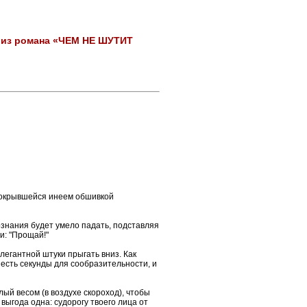
т из романа «ЧЕМ НЕ ШУТИТ
 покрывшейся инеем обшивкой
ознания будет умело падать, подставляя
и: "Прощай!"
легантной штуки прыгать вниз. Как
 есть секунды для сообразительности, и
лый весом (в воздухе скороход), чтобы
выгода одна: судорогу твоего лица от