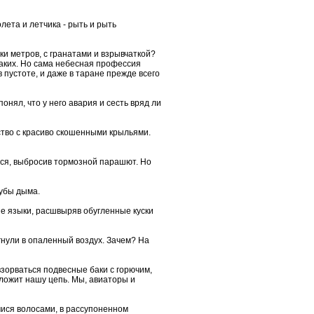
ета и летчика - рыть и рыть
ки метров, с гранатами и взрывчаткой?
таких. Но сама небесная профессия
 пустоте, и даже в таране прежде всего
онял, что у него авария и сесть вряд ли
ство с красиво скошенными крыльями.
ься, выбросив тормозной парашют. Но
лубы дыма.
ые языки, расшвыряв обугленные куски
гнули в опаленный воздух. Зачем? На
взорваться подвесные баки с горючим,
оложит нашу цепь. Мы, авиаторы и
мися волосами, в рассупоненном