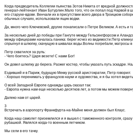
Когда предводитель Коллегии пьянства Зотов Никита от вредной должност
генерал-лейтенант Иван Бутурлин.Мало того, что он попал под Нарвой в ш
его старухе-вдове. Венчали их в присутствии всего двора в Троицком со
обычных случаях, использовали ящик водки.
Да, много чего Ключевский, другие понаписали о Петре Великом. А есть и т
За несколько дней до победы при Гангуте между Гельсингфорсом и Аланд
между офицерами началась паника: берег исчез из видимости.Петр кликну
спрыгнул в шлюпку, скачущую в шквалах воды.Волны погребали, матросы в
Петр схватился за руль:
- Чего боитесь? Царя везете! С нами Бог!
Он довел шлюпку до берега. Разжег костер, чтобы указать путь эскадре. На
Ездивший и в Париж, будущую Мекку русской аристократии, Петр говорил:
- Хорошо перенимать у французов науки и художества, и я бы хотел видеть 
О всей Западной Европе однажды царь сказал так:
- Европа нужна нам еще несколько десятков лет, а потом мы можем поверну
Далеко нам от царей.
3
Встречать в аэропорту Франкфурта-на-Майне меня должен был Клаус.
Когда наш самолет приземлился и я вышел с таможенного контроля, сразу
рубашкой. Являлся когда-то военным летчиком.
Мы сели в его тачку.