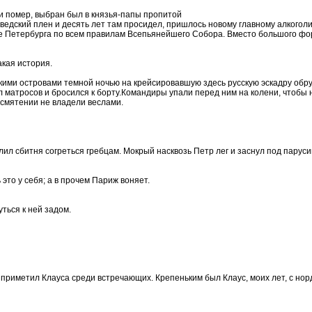
и помер, выбран был в князья-папы пропитой
ведский плен и десять лет там просидел, пришлось новому главному алкоголи
боре Петербурга по всем правилам Всепьянейшего Собора. Вместо большого ф
акая история.
скими островами темной ночью на крейсировавшую здесь русскую эскадру об
л матросов и бросился к борту.Командиры упали перед ним на колени, чтобы
 смятении не владели веслами.
лил сбитня согреться гребцам. Мокрый насквозь Петр лег и заснул под парусин
это у себя; а в прочем Париж воняет.
ться к ней задом.
 приметил Клауса среди встречающих. Крепеньким был Клаус, моих лет, с но