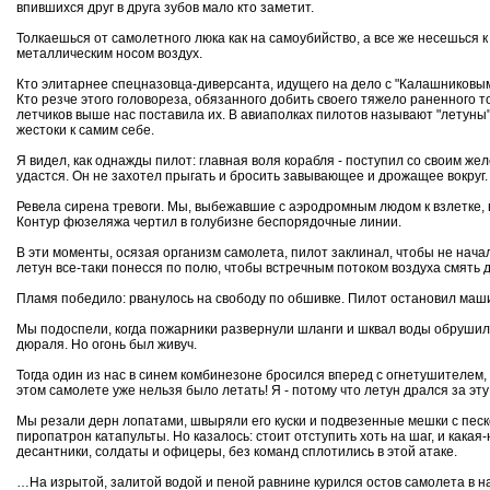
впившихся друг в друга зубов мало кто заметит.
Толкаешься от самолетного люка как на самоубийство, а все же несешься
металлическим носом воздух.
Кто элитарнее спецназовца-диверсанта, идущего на дело с "Калашниковым"
Кто резче этого головореза, обязанного добить своего тяжело раненного
летчиков выше нас поставила их. В авиаполках пилотов называют "летуны".
жестоки к самим себе.
Я видел, как однажды пилот: главная воля корабля - поступил со своим же
удастся. Он не захотел прыгать и бросить завывающее и дрожащее вокруг.
Ревела сирена тревоги. Мы, выбежавшие с аэродромным людом к взлетке, 
Контур фюзеляжа чертил в голубизне беспорядочные линии.
В эти моменты, осязая организм самолета, пилот заклинал, чтобы не нач
летун все-таки понесся по полю, чтобы встречным потоком воздуха смять
Пламя победило: рванулось на свободу по обшивке. Пилот остановил маши
Мы подоспели, когда пожарники развернули шланги и шквал воды обрушилс
дюраля. Но огонь был живуч.
Тогда один из нас в синем комбинезоне бросился вперед с огнетушителем,
этом самолете уже нельзя было летать! Я - потому что летун дрался за эт
Мы резали дерн лопатами, швыряли его куски и подвезенные мешки с песко
пиропатрон катапульты. Но казалось: стоит отступить хоть на шаг, и кака
десантники, солдаты и офицеры, без команд сплотились в этой атаке.
…На изрытой, залитой водой и пеной равнине курился остов самолета в н