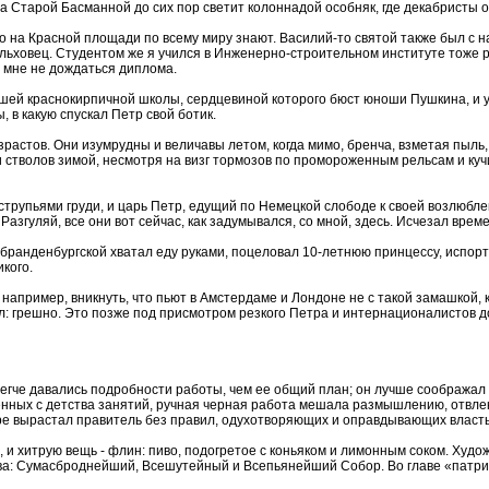
а Старой Басманной до сих пор светит колоннадой особняк, где декабристы 
о на Красной площади по всему миру знают. Василий-то святой также был с 
льховец. Студентом же я учился в Инженерно-строительном институте тоже 
 мне не дождаться диплома.
нашей краснокирпичной школы, сердцевиной которого бюст юноши Пушкина, и у 
 в какую спускал Петр свой ботик.
зрастов. Они изумрудны и величавы летом, когда мимо, бренча, взметая пыль
и стволов зимой, несмотря на визг тормозов по промороженным рельсам и куч
струпьями груди, и царь Петр, едущий по Немецкой слободе к своей возлюбле
азгуляй, все они вот сейчас, как задумывался, со мной, здесь. Исчезал време
 бранденбургской хватал еду руками, поцеловал 10-летнюю принцессу, испорт
кого.
например, вникнуть, что пьют в Амстердаме и Лондоне не с такой замашкой, 
л: грешно. Это позже под присмотром резкого Петра и интернационалистов 
легче давались подробности работы, чем ее общий план; он лучше соображал 
енных с детства занятий, ручная черная работа мешала размышлению, отвле
е вырастал правитель без правил, одухотворяющих и оправдывающих власть.
и хитрую вещь - флин: пиво, подогретое с коньяком и лимонным соком. Художе
ва: Сумасброднейший, Всешутейный и Всепьянейший Собор. Во главе «патриа