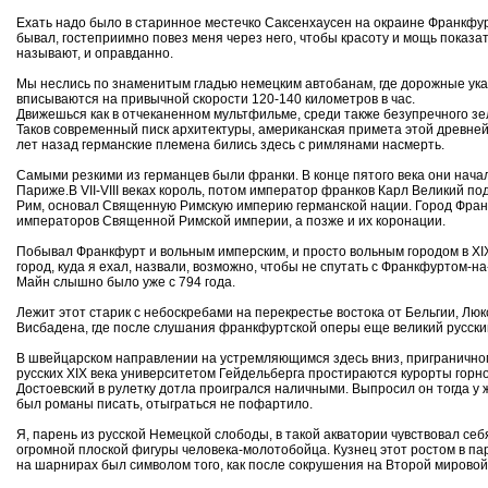
Ехать надо было в старинное местечко Саксенхаусен на окраине Франкфурт
бывал, гостеприимно повез меня через него, чтобы красоту и мощь показа
называют, и оправданно.
Мы неслись по знаменитым гладью немецким автобанам, где дорожные указ
вписываются на привычной скорости 120-140 километров в час.
Движешься как в отчеканенном мультфильме, среди также безупречного з
Таков современный писк архитектуры, американская примета этой древне
лет назад германские племена бились здесь с римлянами насмерть.
Самыми резкими из германцев были франки. В конце пятого века они начали
Париже.В VII-VIII веках король, потом император франков Карл Великий п
Рим, основал Священную Римскую империю германской нации. Город Франкфу
императоров Священной Римской империи, а позже и их коронации.
Побывал Франкфурт и вольным имперским, и просто вольным городом в XIX 
город, куда я ехал, назвали, возможно, чтобы не спутать с Франкфуртом-н
Майн слышно было уже с 794 года.
Лежит этот старик с небоскребами на перекрестье востока от Бельгии, Люк
Висбадена, где после слушания франкфуртской оперы еще великий русски
В швейцарском направлении на устремляющимся здесь вниз, пригранично
русских XIX века университетом Гейдельберга простираются курорты горно
Достоевский в рулетку дотла проигрался наличными. Выпросил он тогда у ж
был романы писать, отыграться не пофартило.
Я, парень из русской Немецкой слободы, в такой акватории чувствовал се
огромной плоской фигуры человека-молотобойца. Кузнец этот ростом в пар
на шарнирах был символом того, как после сокрушения на Второй мировой