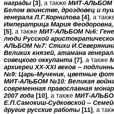
награды
[3]
, а также
МИТ-АЛЬБОМ N
Белом воинстве, дроздовец и пуш
генерала Л.Г.Корнилова
[4]
, а такж
Императрица Мария Феодоровна, 
[5]
, а также
МИТ-АЛЬБОМ №6: Генер
люди Русской аристократической
АЛЬБОМ №7: Стихи И.Северянина
Великих князей, атамана генерал
совецкого оккупанта
[7]
, а также
М
архиереи XX-XXI веков -- подлин
№9: Царь-Мученик, цветные фо
МИТ-АЛЬБОМ №10: Великая война 
современная православная монар
2007 года
[10]
, а также
МИТ-АЛЬБОМ
Е.П.Самокиш-Судковской -- Семе
другие русские работы
[11]
, а та