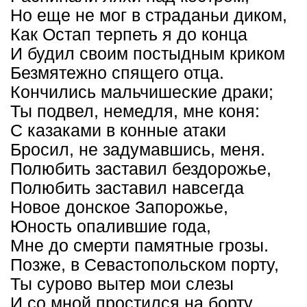
Но еще не мог в страданьи диком,
Как Остап терпеть я до конца
И будил своим постыдным криком
Безмятежно спящего отца.
Кончились мальчишеские драки;
Ты подвел, немедля, мне коня:
С казаками в конные атаки
Бросил, не задумавшись, меня.
Полюбить заставил бездорожье,
Полюбить заставил навсегда
Новое донское Запорожье,
Юность опалившие года,
Мне до смерти памятные грозы.
Позже, в Севастопольском порту,
Ты сурово вытер мои слезы
И со мной простился на борту