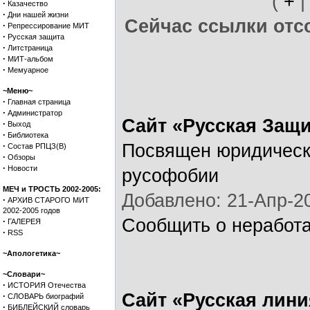
(
+
·
Казачество
·
Дни нашей жизни
Сейчас ссылки отсо
·
Репрессирование МИТ
·
Русская защита
·
Литстраница
·
МИТ-альбом
·
Мемуарное
~Меню~
·
Главная страница
·
Администратор
Сайт «Русская Защ
·
Выход
·
Библиотека
·
Посвящен юридическ
Состав РПЦЗ(В)
·
Обзоры
·
Новости
русофобии
МЕЧ и ТРОСТЬ 2002-2005:
Добавлено: 21-Апр-20
·
АРХИВ СТАРОГО МИТ
2002-2005 годов
Сообщить о неработ
·
ГАЛЕРЕЯ
·
RSS
~Апологетика~
~Словари~
·
ИСТОРИЯ Отечества
Сайт «Русская лини
·
СЛОВАРЬ биографий
·
БИБЛЕЙСКИЙ словарь