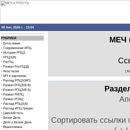
08 Авг, 2026 г. - 13:04
МЕЧ 
РУБРИКИ
·
Богословие
·
Современная ИПЦ
·
История РПЦЗ
·
РПЦЗ(В)
Сс
·
РосПЦ
·
Развал РосПЦ(Д)
·
Апостасия
[
К
·
МП в картинках
·
Распад РПЦЗ(МП)
·
Развал РПЦЗ(В-В)
Разде
·
Развал РПЦЗ(В-А)
·
Развал РИПЦ
Ап
·
Развал РПАЦ
·
Распад РПЦЗ(А)
·
Распад ИПЦ Греции
·
Царский путь
·
Белое Дело
Сортировать ссылки 
·
Дело о Белом Деле
·
Врангелиана