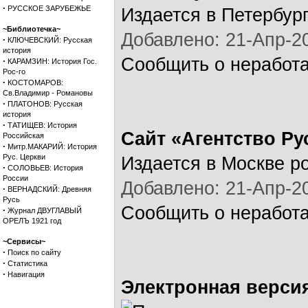
·
РУССКОЕ ЗАРУБЕЖЬЕ
Издается в Петербур
~Библиотечка~
Добавлено: 21-Апр-20
·
КЛЮЧЕВСКИЙ: Русская
история
Сообщить о неработ
·
КАРАМЗИН: История Гос.
Рос-го
·
КОСТОМАРОВ:
Св.Владимир - Романовы
·
ПЛАТОНОВ: Русская
история
·
ТАТИЩЕВ: История
Сайт «Агентство Р
Российская
·
Митр.МАКАРИЙ: История
Рус. Церкви
Издается в Москве р
·
СОЛОВЬЕВ: История
России
Добавлено: 21-Апр-20
·
ВЕРНАДСКИЙ: Древняя
Русь
Сообщить о неработ
·
Журнал ДВУГЛАВЫЙ
ОРЕЛЪ 1921 год
~Сервисы~
·
Поиск по сайту
·
Статистика
·
Навигация
Электронная верси