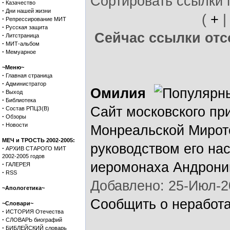
Сортировать ссылки 
·
Казачество
·
Дни нашей жизни
(
+
·
Репрессирование МИТ
·
Русская защита
Сейчас ссылки отсо
·
Литстраница
·
МИТ-альбом
·
Мемуарное
~Меню~
·
Главная страница
·
Администратор
Омилия
·
Выход
·
Библиотека
·
Сайт московского пр
Состав РПЦЗ(В)
·
Обзоры
·
Новости
Монреальской Мирот
МЕЧ и ТРОСТЬ 2002-2005:
руководством его на
·
АРХИВ СТАРОГО МИТ
2002-2005 годов
иеромонаха Андрони
·
ГАЛЕРЕЯ
·
RSS
Добавлено: 25-Июл-2
~Апологетика~
Сообщить о неработ
~Словари~
·
ИСТОРИЯ Отечества
·
СЛОВАРЬ биографий
·
БИБЛЕЙСКИЙ словарь