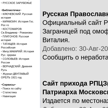
·
РУССКОЕ ЗАРУБЕЖЬЕ
~Библиотечка~
Русская Православ
·
КЛЮЧЕВСКИЙ: Русская
история
Официальный сайт Р
·
КАРАМЗИН: История Гос.
Рос-го
·
КОСТОМАРОВ:
Заграницей под омо
Св.Владимир - Романовы
·
ПЛАТОНОВ: Русская
Виталия.
история
·
ТАТИЩЕВ: История
Добавлено: 30-Авг-20
Российская
·
Митр.МАКАРИЙ: История
Рус. Церкви
Сообщить о неработ
·
СОЛОВЬЕВ: История
России
·
ВЕРНАДСКИЙ: Древняя
Русь
·
Журнал ДВУГЛАВЫЙ
ОРЕЛЪ 1921 год
Сайт прихода РПЦЗ(
~Сервисы~
·
Поиск по сайту
Патриарха Московс
·
Статистика
·
Навигация
Издается по местона