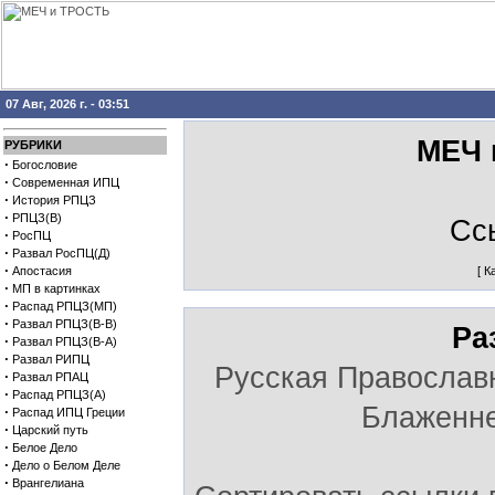
07 Авг, 2026 г. - 03:51
МЕЧ 
РУБРИКИ
·
Богословие
·
Современная ИПЦ
·
История РПЦЗ
·
РПЦЗ(В)
Сс
·
РосПЦ
·
Развал РосПЦ(Д)
·
Апостасия
[
К
·
МП в картинках
·
Распад РПЦЗ(МП)
·
Развал РПЦЗ(В-В)
Ра
·
Развал РПЦЗ(В-А)
·
Развал РИПЦ
Русская Православ
·
Развал РПАЦ
·
Распад РПЦЗ(А)
Блаженне
·
Распад ИПЦ Греции
·
Царский путь
·
Белое Дело
·
Дело о Белом Деле
·
Врангелиана