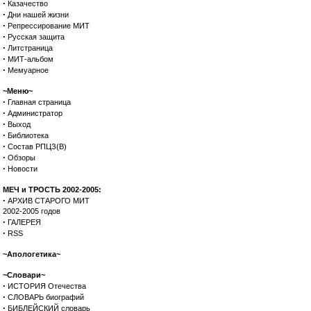
·
Казачество
·
Дни нашей жизни
·
Репрессирование МИТ
·
Русская защита
·
Литстраница
·
МИТ-альбом
·
Мемуарное
~Меню~
·
Главная страница
·
Администратор
·
Выход
·
Библиотека
·
Состав РПЦЗ(В)
·
Обзоры
·
Новости
МЕЧ и ТРОСТЬ 2002-2005:
·
АРХИВ СТАРОГО МИТ
2002-2005 годов
·
ГАЛЕРЕЯ
·
RSS
~Апологетика~
~Словари~
·
ИСТОРИЯ Отечества
·
СЛОВАРЬ биографий
·
БИБЛЕЙСКИЙ словарь