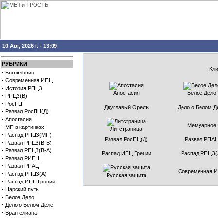
10 Авг, 2026 г. - 13:09
РУБРИКИ
Кли
·
Богословие
·
Современная ИПЦ
·
История РПЦЗ
Апостасия
Белое Дело
·
РПЦЗ(В)
·
РосПЦ
Двуглавый Орелъ
Дело о Белом Д
·
Развал РосПЦ(Д)
·
Апостасия
Мемуарное
·
МП в картинках
Литстраница
·
Распад РПЦЗ(МП)
Развал РосПЦ(Д)
Развал РПА
·
Развал РПЦЗ(В-В)
·
Развал РПЦЗ(В-А)
Распад ИПЦ Греции
Распад РПЦЗ(
·
Развал РИПЦ
·
Развал РПАЦ
Современная 
·
Распад РПЦЗ(А)
Русская защита
·
Распад ИПЦ Греции
·
Царский путь
·
Белое Дело
·
Дело о Белом Деле
·
Врангелиана