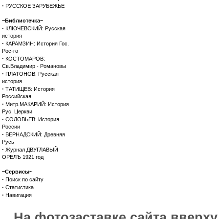
·
РУССКОЕ ЗАРУБЕЖЬЕ
~Библиотечка~
·
КЛЮЧЕВСКИЙ: Русская
история
·
КАРАМЗИН: История Гос.
Рос-го
·
КОСТОМАРОВ:
Св.Владимир - Романовы
·
ПЛАТОНОВ: Русская
история
·
ТАТИЩЕВ: История
Российская
·
Митр.МАКАРИЙ: История
Рус. Церкви
·
СОЛОВЬЕВ: История
России
·
ВЕРНАДСКИЙ: Древняя
Русь
·
Журнал ДВУГЛАВЫЙ
ОРЕЛЪ 1921 год
~Сервисы~
·
Поиск по сайту
·
Статистика
·
Навигация
На фотозаставке сайта вверх