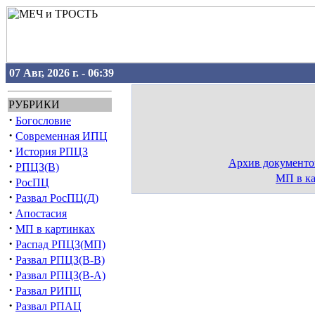
07 Авг, 2026 г. - 06:39
РУБРИКИ
·
Богословие
·
Современная ИПЦ
·
История РПЦЗ
Архив документо
·
РПЦЗ(В)
МП в к
·
РосПЦ
·
Развал РосПЦ(Д)
·
Апостасия
·
МП в картинках
·
Распад РПЦЗ(МП)
·
Развал РПЦЗ(В-В)
·
Развал РПЦЗ(В-А)
·
Развал РИПЦ
·
Развал РПАЦ