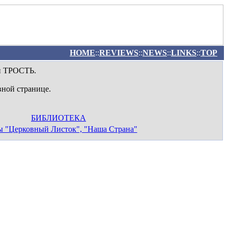
HOME
::
REVIEWS
::
NEWS
::
LINKS
::
TOP
и ТРОСТЬ.
вной странице.
БИБЛИОТЕКА
ы "Церковный Листок", "Наша Страна"