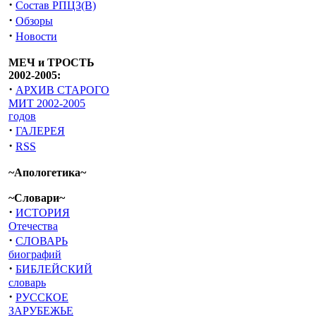
·
Состав РПЦЗ(В)
·
Обзоры
·
Новости
МЕЧ и ТРОСТЬ
2002-2005:
·
АРХИВ СТАРОГО
МИТ 2002-2005
годов
·
ГАЛЕРЕЯ
·
RSS
~Апологетика~
~Словари~
·
ИСТОРИЯ
Отечества
·
СЛОВАРЬ
биографий
·
БИБЛЕЙСКИЙ
словарь
·
РУССКОЕ
ЗАРУБЕЖЬЕ