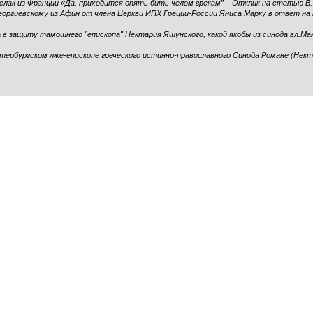
слак из Франции «Да, приходится опять бить челом грекам” – Отклик на статью В
еоргиевскому из Афин от члена Церкви ИПХ Греции-России Яниса Марку в ответ на
 в защиту тамошнего "епископа" Нектария Яшунского, какой якобы из синода вл.Ма
бургском лже-епископе греческого истинно-православного Синода Романе (Некта