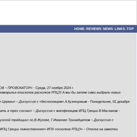
HOME
::
REVIEWS
::
NEWS
::
LINKS
::
TOP
ОВ – ПРОВОКАТОР»
- Среда, 27 ноября 2024 г.
камарилья епископов расколков РПЦЗ! А мы бы затем сами выбрали новых
ет Церкви» – Дискуссия с «беспоповцем» А.Кузнецовым
- Понедельник, 02 декабря
утать в трех соснах» – Дискуссия с матфеевцем ИПЦ Греции В.Маслаком
-
зской традиции» оо.В.Жукове, Г.Иванове-Тринадцатом – Дискуссия с
 ИПЦ Греции «качественнее» ИПХ «осколков РПЦЗ» – Отклик на заметки