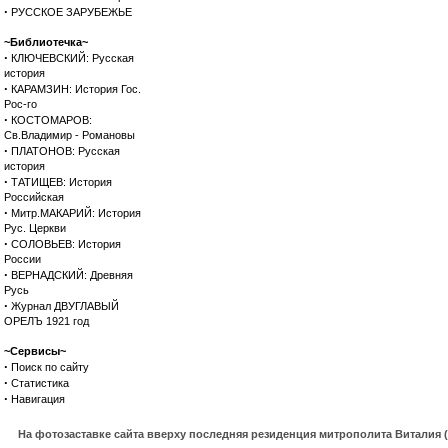
·
РУССКОЕ ЗАРУБЕЖЬЕ
~Библиотечка~
·
КЛЮЧЕВСКИЙ: Русская
история
·
КАРАМЗИН: История Гос.
Рос-го
·
КОСТОМАРОВ:
Св.Владимир - Романовы
·
ПЛАТОНОВ: Русская
история
·
ТАТИЩЕВ: История
Российская
·
Митр.МАКАРИЙ: История
Рус. Церкви
·
СОЛОВЬЕВ: История
России
·
ВЕРНАДСКИЙ: Древняя
Русь
·
Журнал ДВУГЛАВЫЙ
ОРЕЛЪ 1921 год
~Сервисы~
·
Поиск по сайту
·
Статистика
·
Навигация
На фотозаставке сайта вверху последняя резиденция митрополита Виталия 