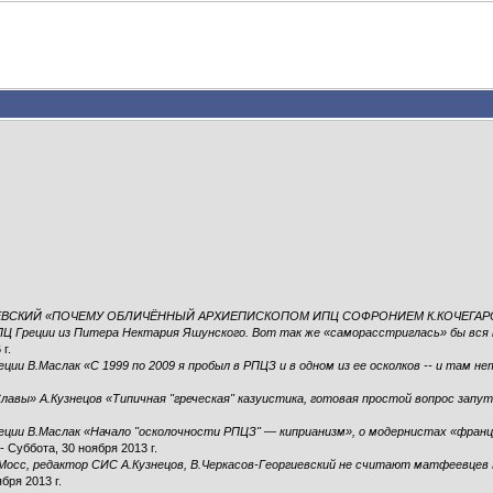
ЕВСКИЙ «ПОЧЕМУ ОБЛИЧЁННЫЙ АРХИЕПИСКОПОМ ИПЦ СОФРОНИЕМ К.КОЧЕГАР
ПЦ Греции из Питера Нектария Яшунского. Вот так же «саморасстриглась» бы вся 
г.
ии В.Маслак «С 1999 по 2009 я пробыл в РПЦЗ и в одном из ее осколков -- и там н
Славы» А.Кузнецов «Типичная "греческая" казуистика, готовая простой вопрос зап
ции В.Маслак «Начало "осколочности РПЦЗ" — киприанизм», о модернистах «францу
- Суббота, 30 ноября 2013 г.
Мосс, редактор СИС А.Кузнецов, В.Черкасов-Георгиевский не считают матфеевцев
бря 2013 г.