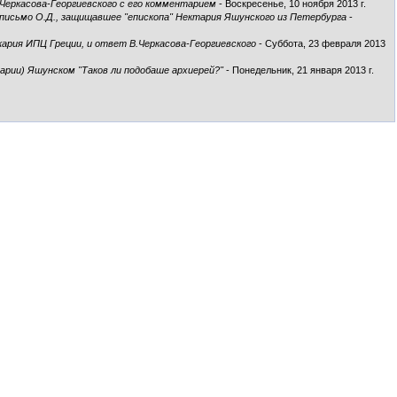
.Черкасова-Георгиевского с его комментарием
- Воскресенье, 10 ноября 2013 г.
 письмо О.Д., защищавшее "епископа" Нектария Яшунского из Петербурга
-
кария ИПЦ Греции, и ответ В.Черкасова-Георгиевского
- Суббота, 23 февраля 2013
рии) Яшунском "Таков ли подобаше архиерей?"
- Понедельник, 21 января 2013 г.