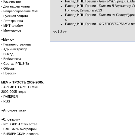
·
Распад ИПЦ Греции
-
Член ИПЦ Греции В.Ма
Казачество
·
Распад ИПЦ Греции
-
Письмо В.Черкасову-Г
Дни нашей жизни
Пятница, 29 марта 2013 г.
·
Репрессирование МИТ
Распад ИПЦ Греции
-
Письмо из Петербурга
·
Русская защита
г.
·
Литстраница
Распад ИПЦ Греции
-
ФОТОРЕПОРТАЖ о петер
·
МИТ-альбом
·
Мемуарное
<< 1
2
>>
~Меню~
·
Главная страница
·
Администратор
·
Выход
·
Библиотека
·
Состав РПЦЗ(В)
·
Обзоры
·
Новости
МЕЧ и ТРОСТЬ 2002-2005:
·
АРХИВ СТАРОГО МИТ
2002-2005 годов
·
ГАЛЕРЕЯ
·
RSS
~Апологетика~
~Словари~
·
ИСТОРИЯ Отечества
·
СЛОВАРЬ биографий
·
БИБЛЕЙСКИЙ словарь