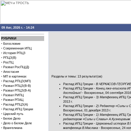
09 Авг, 2026 г. - 14:24
РУБРИКИ
·
Богословие
·
Современная ИПЦ
·
История РПЦЗ
·
РПЦЗ(В)
·
РосПЦ
·
Развал РосПЦ(Д)
·
Апостасия
·
МП в картинках
Разделы и темы: 13 результат(ов)
·
Распад РПЦЗ(МП)
Распад ИПЦ Греции
-
В.ЧЕРКАСОВ-ГЕОРГИ
·
Развал РПЦЗ(В-В)
Распад ИПЦ Греции
-
Конец лже-епископа И
·
Развал РПЦЗ(В-А)
достойных!
- Воскресенье, 04 сентября 2016 
·
Развал РИПЦ
Распад ИПЦ Греции
-
3) Матфеевец ИПЦ Грец
·
Развал РПАЦ
2013 г.
·
Распад РПЦЗ(А)
Распад ИПЦ Греции
-
2) Редактор «Силы и 
·
Распад ИПЦ Греции
Воскресенье, 01 декабря 2013 г.
·
Царский путь
Распад ИПЦ Греции
-
1) Матфеевец ИПЦ Гре
·
Белое Дело
редактором «Силы и Славы» А.Кузнецовым
·
Дело о Белом Деле
Распад ИПЦ Греции
-
Церковный историк В.
·
Врангелиана
матфеевца В.Маслака
- Воскресенье, 24 ноя