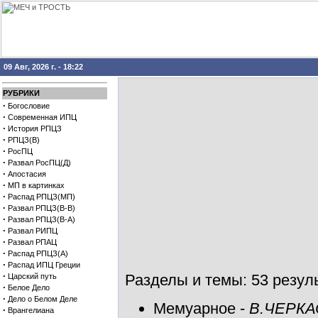
09 Авг, 2026 г. - 18:22
РУБРИКИ
·
Богословие
·
Современная ИПЦ
·
История РПЦЗ
·
РПЦЗ(В)
·
РосПЦ
·
Развал РосПЦ(Д)
·
Апостасия
·
МП в картинках
·
Распад РПЦЗ(МП)
·
Развал РПЦЗ(В-В)
·
Развал РПЦЗ(В-А)
·
Развал РИПЦ
·
Развал РПАЦ
·
Распад РПЦЗ(А)
·
Распад ИПЦ Греции
·
Разделы и темы: 53 резуль
Царский путь
·
Белое Дело
·
Дело о Белом Деле
Мемуарное
-
В.ЧЕРКА
·
Врангелиана