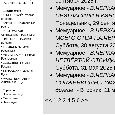
сентября 2025 г.
·
РУССКОЕ ЗАРУБЕЖЬЕ
Мемуарное
-
В.ЧЕРКА
~Библиотечка~
ПРИГЛАСИЛИ В КИН
·
КЛЮЧЕВСКИЙ: Русская
история
Понедельник, 29 сентя
·
КАРАМЗИН: История Гос.
Рос-го
Мемуарное
-
В.ЧЕРК
·
КОСТОМАРОВ:
Св.Владимир - Романовы
МОЕГО ОТЦА Г.А.ЧЕ
·
ПЛАТОНОВ: Русская
история
Суббота, 30 августа 20
·
ТАТИЩЕВ: История
Российская
Мемуарное
-
В.ЧЕРК
·
Митр.МАКАРИЙ: История
Рус. Церкви
ЧЕТВЁРТОЙ ОТСИДКЕ
·
СОЛОВЬЕВ: История
Суббота, 31 мая 2025 г
России
·
ВЕРНАДСКИЙ: Древняя
Мемуарное
-
В.ЧЕРК
Русь
·
Журнал ДВУГЛАВЫЙ
СОЛЖЕНИЦЫН, ГУМИЛ
ОРЕЛЪ 1921 год
другие"
- Вторник, 11 м
~Сервисы~
·
Поиск по сайту
·
Статистика
<< 1
2
3
4
5
6
>>
·
Навигация