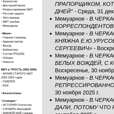
·
Казачество
ПРАПОРЩИКОМ, КОТ
·
Дни нашей жизни
·
Репрессирование МИТ
ДНЕЙ"
- Среда, 31 дек
·
Русская защита
·
Мемуарное
-
В.ЧЕРК
Литстраница
·
МИТ-альбом
КОРРЕСПОНДЕНТОВ
·
Мемуарное
Мемуарное
-
В.ЧЕРК
~Меню~
·
Главная страница
КНЯЖНА Е.Ю.УРУСО
·
Администратор
·
Выход
СЕРГЕЕВИЧ»
- Воскре
·
Библиотека
·
Состав РПЦЗ(В)
Мемуарное
-
В.ЧЕРКА
·
Обзоры
·
БЕЛЫХ ВОЖДЕЙ, С 
Новости
Воскресенье, 30 ноября
МЕЧ и ТРОСТЬ 2002-2005:
·
АРХИВ СТАРОГО МИТ
Мемуарное
-
В.ЧЕРК
2002-2005 годов
·
ГАЛЕРЕЯ
РЕПРЕССИРОВАННО
·
RSS
30 ноября 2025 г.
~Апологетика~
Мемуарное
-
В.ЧЕРКА
~Словари~
·
ИСТОРИЯ Отечества
ДАЛИ, ПОТОМУ ЧТО 
·
СЛОВАРЬ биографий
·
БИБЛЕЙСКИЙ словарь