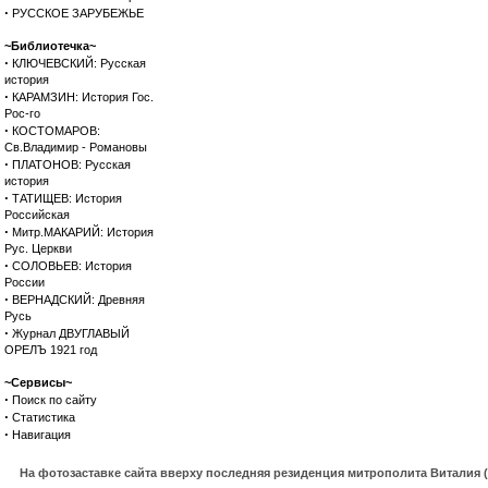
·
РУССКОЕ ЗАРУБЕЖЬЕ
~Библиотечка~
·
КЛЮЧЕВСКИЙ: Русская
история
·
КАРАМЗИН: История Гос.
Рос-го
·
КОСТОМАРОВ:
Св.Владимир - Романовы
·
ПЛАТОНОВ: Русская
история
·
ТАТИЩЕВ: История
Российская
·
Митр.МАКАРИЙ: История
Рус. Церкви
·
СОЛОВЬЕВ: История
России
·
ВЕРНАДСКИЙ: Древняя
Русь
·
Журнал ДВУГЛАВЫЙ
ОРЕЛЪ 1921 год
~Сервисы~
·
Поиск по сайту
·
Статистика
·
Навигация
На фотозаставке сайта вверху последняя резиденция митрополита Виталия 