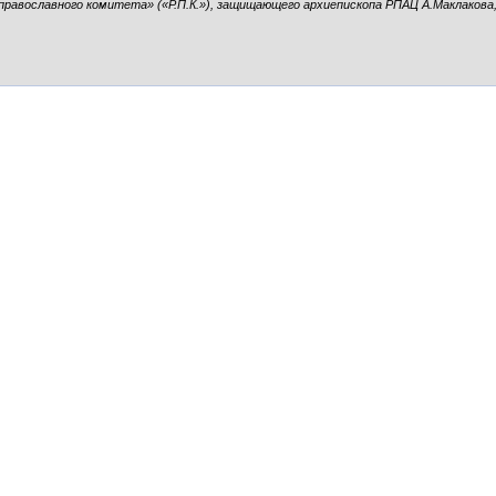
православного комитета» («Р.П.К.»), защищающего архиепископа РПАЦ А.Маклакова,