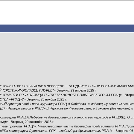
Й «ЕЩЕ ОТВЕТ РУСОФОБУ А.ЛЕБЕДЕВУ — БРОДЯЧЕМУ ПОПУ-ЕРЕТИКУ ИМЯБОЖ
 "ЕРЕТИК-ИМЯСЛАВЕЦ Г.ЛУРЬЕ"
- Вторник, 29 апреля 2025 г.
ИЙ «ПАМЯТИ ПРОХОДИМЦА-ПОЛИТТЕХНОЛОГА Г.ПАВЛОВСКОГО ИЗ РПАЦ»
- Вторни
СТВА «РПАЦ»?
- Вторник, 23 ноября 2021 г.
овый приступ злобы попа-журналера РПАЦ А.Лебедева на годовщину кончины его нач
Д) «Четыре гвоздя в РПЦЗ» В.Черкасовым-Георгиевским, о.Тихоном (Козушиным) и д
ротоиерей РПАЦ А.Лебедев не договаривался со мной о его переходе в РПЦЗ(В). О с
рье)»
- Вторник, 20 сентября 2016 г.
атель проекта "РПАЦ"». Малоизвестная часть биографии председателя РПК А.Лусп
ПК конторщика Луспекаева. РПК -- гнойный разбрызгиватель РПАЦ»
- Вторник, 06