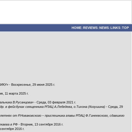
HOME
::
REVIEWS
::
NEWS
::
LINKS
::
TOP
НИКУ»
- Воскресенье, 29 июня 2025 г.
к, 11 марта 2025 г.
альника В.Русанцова»
- Среда, 03 февраля 2021 г.
р. в фейсбуках священника РПАЦ А.Лебедева, о.Тихона (Козушина)
- Среда, 29
плетнях от Р.Новаковского – приспешника главы РПАЦ Ф.Гинеевского, сдавшего
екаева в РФ
- Вторник, 13 сентября 2016 г.
 сентября 2016 г.