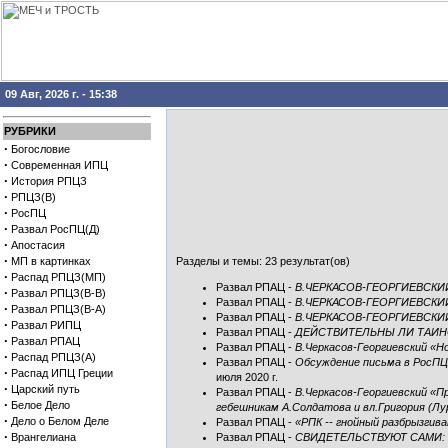
09 Авг, 2026 г. - 15:38
РУБРИКИ
·
Богословие
·
Современная ИПЦ
·
История РПЦЗ
·
РПЦЗ(В)
·
РосПЦ
·
Развал РосПЦ(Д)
·
Апостасия
·
МП в картинках
Разделы и темы: 23 результат(ов)
·
Распад РПЦЗ(МП)
Развал РПАЦ
-
В.ЧЕРКАСОВ-ГЕОРГИЕВСКИ
·
Развал РПЦЗ(В-В)
Развал РПАЦ
-
В.ЧЕРКАСОВ-ГЕОРГИЕВСКИЙ
·
Развал РПЦЗ(В-А)
Развал РПАЦ
-
В.ЧЕРКАСОВ-ГЕОРГИЕВСК
·
Развал РИПЦ
Развал РПАЦ
-
ДЕЙСТВИТЕЛЬНЫ ЛИ ТАИН
·
Развал РПАЦ
Развал РПАЦ
-
В.Черкасов-Георгиевский «Н
·
Распад РПЦЗ(А)
Развал РПАЦ
-
Обсуждение письма в РосПЦ(
·
Распад ИПЦ Греции
июля 2020 г.
·
Царский путь
Развал РПАЦ
-
В.Черкасов-Георгиевский «П
·
Белое Дело
гебешникам А.Солдатова и вл.Григория (Лу
·
Дело о Белом Деле
Развал РПАЦ
-
«РПК -- гнойный разбрызгив
·
Врангелиана
Развал РПАЦ
-
СВИДЕТЕЛЬСТВУЮТ САМИ: «Р