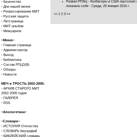
·
Развал РПАЦ
-
Колбасеры в США «русского 
Казачество
·
показали себя
- Среда, 20 января 2016 г.
Дни нашей жизни
·
Репрессирование МИТ
<< 1
2
3
>>
·
Русская защита
·
Литстраница
·
МИТ-альбом
·
Мемуарное
~Меню~
·
Главная страница
·
Администратор
·
Выход
·
Библиотека
·
Состав РПЦЗ(В)
·
Обзоры
·
Новости
МЕЧ и ТРОСТЬ 2002-2005:
·
АРХИВ СТАРОГО МИТ
2002-2005 годов
·
ГАЛЕРЕЯ
·
RSS
~Апологетика~
~Словари~
·
ИСТОРИЯ Отечества
·
СЛОВАРЬ биографий
·
БИБЛЕЙСКИЙ словарь