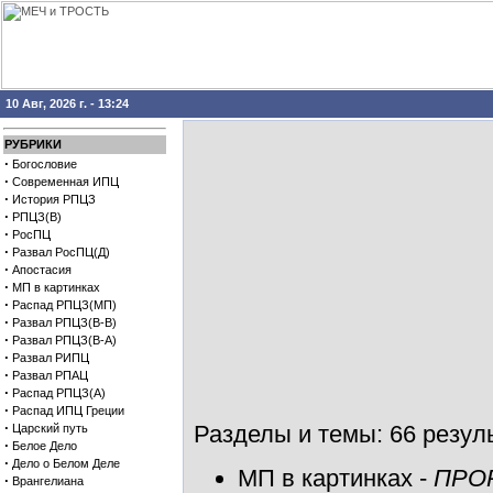
10 Авг, 2026 г. - 13:24
РУБРИКИ
·
Богословие
·
Современная ИПЦ
·
История РПЦЗ
·
РПЦЗ(В)
·
РосПЦ
·
Развал РосПЦ(Д)
·
Апостасия
·
МП в картинках
·
Распад РПЦЗ(МП)
·
Развал РПЦЗ(В-В)
·
Развал РПЦЗ(В-А)
·
Развал РИПЦ
·
Развал РПАЦ
·
Распад РПЦЗ(А)
·
Распад ИПЦ Греции
·
Разделы и темы: 66 резуль
Царский путь
·
Белое Дело
·
Дело о Белом Деле
МП в картинках
-
ПРО
·
Врангелиана