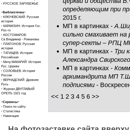
церкви и общества В.
·
РУССКОЕ ЗАРУБЕЖЬЕ
определяющим при п
~Библиотечка~
2015 г.
·
КЛЮЧЕВСКИЙ: Русская
история
МП в картинках
-
А.Ши
·
КАРАМЗИН: История Гос.
Рос-го
сильно смахивает на 
·
КОСТОМАРОВ:
Св.Владимир - Романовы
супер-секты – РПЦ М
·
ПЛАТОНОВ: Русская
история
МП в картинках
-
Три 
·
ТАТИЩЕВ: История
Российская
Александра Свирског
·
Митр.МАКАРИЙ: История
Рус. Церкви
МП в картинках
-
Комм
·
СОЛОВЬЕВ: История
архимандрита МП Т.Ше
России
·
ВЕРНАДСКИЙ: Древняя
подписями
- Воскресен
Русь
·
Журнал ДВУГЛАВЫЙ
ОРЕЛЪ 1921 год
<< 1
2
3
4
5
6
>>
~Сервисы~
·
Поиск по сайту
·
Статистика
·
Навигация
На фотозаставке сайта вверх