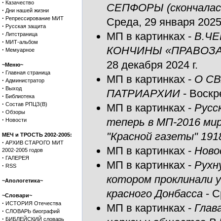
·
Казачество
СЕПФОРЫ (скончала
·
Дни нашей жизни
·
Репрессирование МИТ
Среда, 29 января 2025 
·
Русская защита
·
МП в картинках
-
В.ЧЕ
Литстраница
·
МИТ-альбом
КОНЧИНЫ «ПРАВОЗА
·
Мемуарное
28 декабря 2024 г.
~Меню~
·
Главная страница
МП в картинках
-
О С
·
Администратор
·
Выход
ПАТРИАРХИИ
- Воскр
·
Библиотека
·
Состав РПЦЗ(В)
МП в картинках
-
Русск
·
Обзоры
·
теперь в МП-2016 мир
Новости
"Красной газеты" 191
МЕЧ и ТРОСТЬ 2002-2005:
·
АРХИВ СТАРОГО МИТ
МП в картинках
-
Ново
2002-2005 годов
·
ГАЛЕРЕЯ
МП в картинках
-
Рухн
·
RSS
котором проклинали 
~Апологетика~
красного Донбасса
- С
~Словари~
·
ИСТОРИЯ Отечества
МП в картинках
-
Глав
·
СЛОВАРЬ биографий
·
БИБЛЕЙСКИЙ словарь