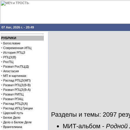
07 Авг, 2026 г. - 20:49
РУБРИКИ
·
Богословие
·
Современная ИПЦ
·
История РПЦЗ
·
РПЦЗ(В)
·
РосПЦ
·
Развал РосПЦ(Д)
·
Апостасия
·
МП в картинках
·
Распад РПЦЗ(МП)
·
Развал РПЦЗ(В-В)
·
Развал РПЦЗ(В-А)
·
Развал РИПЦ
·
Развал РПАЦ
·
Распад РПЦЗ(А)
·
Распад ИПЦ Греции
·
Разделы и темы: 2097 резу
Царский путь
·
Белое Дело
·
Дело о Белом Деле
МИТ-альбом
-
Родной 
·
Врангелиана