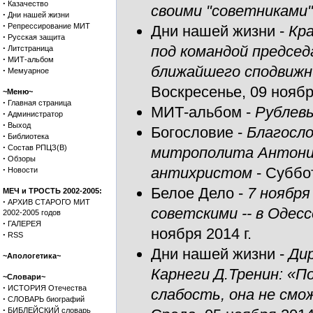
·
Казачество
своими "советниками
·
Дни нашей жизни
·
Репрессирование МИТ
Дни нашей жизни
-
Кра
·
Русская защита
·
под командой председ
Литстраница
·
МИТ-альбом
ближайшего сподвижн
·
Мемуарное
Воскресенье, 09 ноября
~Меню~
·
Главная страница
МИТ-альбом
-
Рублевы
·
Администратор
·
Выход
Богословие
-
Благосл
·
Библиотека
·
Состав РПЦЗ(В)
митрополита Антония
·
Обзоры
·
антихристом
- Суббот
Новости
Белое Дело
-
7 ноября
МЕЧ и ТРОСТЬ 2002-2005:
·
АРХИВ СТАРОГО МИТ
советскими -- в Одес
2002-2005 годов
·
ГАЛЕРЕЯ
ноября 2014 г.
·
RSS
Дни нашей жизни
-
Ди
~Апологетика~
Карнеги Д.Тренин: «П
~Словари~
·
ИСТОРИЯ Отечества
слабость, она не смо
·
СЛОВАРЬ биографий
·
БИБЛЕЙСКИЙ словарь