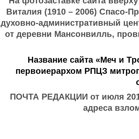
На фотозаставке сайта вверх
Виталия (1910 – 2006) Спасо-П
духовно-административный цен
от деревни Мансонвилль, прови
Название сайта «Меч и Т
первоиерархом РПЦЗ митроп
ПОЧТА РЕДАКЦИИ от июля 2017
адреса взлом