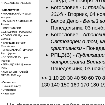
Среда, 05 ноября 2014 
·
РУССКОЕ ЗАРУБЕЖЬЕ
Богословие
-
С праздн
~Библиотечка~
2014!
- Вторник, 04 ноя
·
КЛЮЧЕВСКИЙ: Русская
история
Белое Дело
-
Белый в
·
КАРАМЗИН: История Гос.
Рос-го
Понедельник, 03 ноябр
·
КОСТОМАРОВ:
Св.Владимир - Романовы
Богословие
-
Афонский
·
ПЛАТОНОВ: Русская
история
Святогорец о том, ка
·
ТАТИЩЕВ: История
Российская
христиански
- Понедел
·
Митр.МАКАРИЙ: История
Рус. Церкви
РПЦЗ(В)
-
Публикации
·
СОЛОВЬЕВ: История
митрополита Виталия 
России
·
ВЕРНАДСКИЙ: Древняя
Понедельник, 03 ноябр
Русь
·
Журнал ДВУГЛАВЫЙ
ОРЕЛЪ 1921 год
<<
1
10
20
30
40
50
60
70
8
~Сервисы~
130
140
150
160
170
180
1
·
Поиск по сайту
·
Статистика
·
Навигация