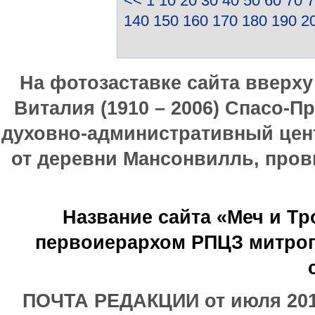
<<
1
10
20
30
40
50
60
70
7
140
150
160
170
180
190
2
На фотозаставке сайта вверх
Виталия (1910 – 2006) Спасо-П
духовно-административный цен
от деревни Мансонвилль, прови
Название сайта «Меч и Т
первоиерархом РПЦЗ митроп
ПОЧТА РЕДАКЦИИ от июля 2017