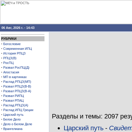
06 Авг, 2026 г. - 14:43
РУБРИКИ
·
Богословие
·
Современная ИПЦ
·
История РПЦЗ
·
РПЦЗ(В)
·
РосПЦ
·
Развал РосПЦ(Д)
·
Апостасия
·
МП в картинках
·
Распад РПЦЗ(МП)
·
Развал РПЦЗ(В-В)
·
Развал РПЦЗ(В-А)
·
Развал РИПЦ
·
Развал РПАЦ
·
Распад РПЦЗ(А)
·
Распад ИПЦ Греции
·
Разделы и темы: 2097 резу
Царский путь
·
Белое Дело
·
Дело о Белом Деле
Царский путь
-
Свидет
·
Врангелиана