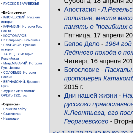
Суббота, 18 апреля 201
·
РУССКОЕ ЗАРУБЕЖЬЕ
Апостасия
-
Л.Регель
~Библиотечка~
полигоне, месте масс
·
КЛЮЧЕВСКИЙ: Русская
история
память о "погибших с
·
КАРАМЗИН: История Гос.
Рос-го
Пятница, 17 апреля 201
·
КОСТОМАРОВ:
Св.Владимир - Романовы
Белое Дело
-
1964 год
·
ПЛАТОНОВ: Русская
история
Ледяного похода о пок
·
ТАТИЩЕВ: История
Российская
Четверг, 16 апреля 2015
·
Митр.МАКАРИЙ: История
Рус. Церкви
Богословие
-
Пасхальн
·
СОЛОВЬЕВ: История
протоиерея Катакомб
России
·
ВЕРНАДСКИЙ: Древняя
2015 г.
Русь
·
Журнал ДВУГЛАВЫЙ
Дни нашей жизни
-
На
ОРЕЛЪ 1921 год
русского православно
~Сервисы~
·
Поиск по сайту
К.Леонтьева, его пос
·
Статистика
·
Навигация
Георгиевского
- Вторни