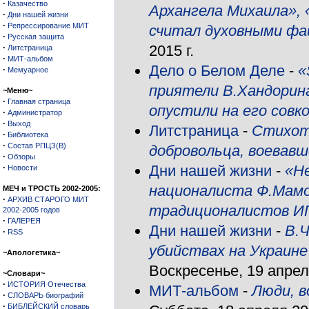
·
Казачество
Архангела Михаила», «
·
Дни нашей жизни
·
Репрессирование МИТ
считал духовными фа
·
Русская защита
·
2015 г.
Литстраница
·
МИТ-альбом
Дело о Белом Деле
-
«
·
Мемуарное
приятели В.Хандорина
~Меню~
·
Главная страница
опустили на его совко
·
Администратор
·
Выход
Литстраница
-
Стихотв
·
Библиотека
·
Состав РПЦЗ(В)
добровольца, воевавш
·
Обзоры
·
Дни нашей жизни
-
«Не
Новости
националиста Ф.Мамо
МЕЧ и ТРОСТЬ 2002-2005:
·
АРХИВ СТАРОГО МИТ
традиционалистов И
2002-2005 годов
·
ГАЛЕРЕЯ
Дни нашей жизни
-
В.Ч
·
RSS
убийствах на Украине
~Апологетика~
Воскресенье, 19 апреля
~Словари~
·
ИСТОРИЯ Отечества
МИТ-альбом
-
Люди, в
·
СЛОВАРЬ биографий
·
БИБЛЕЙСКИЙ словарь