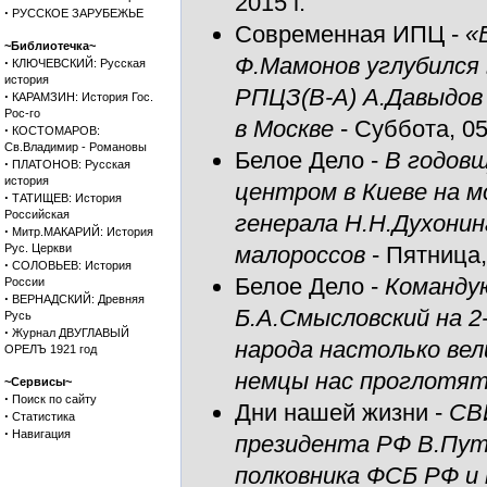
2015 г.
·
РУССКОЕ ЗАРУБЕЖЬЕ
Современная ИПЦ
-
«
~Библиотечка~
Ф.Мамонов углубился 
·
КЛЮЧЕВСКИЙ: Русская
история
РПЦЗ(В-А) А.Давыдов 
·
КАРАМЗИН: История Гос.
Рос-го
в Москве
- Суббота, 05
·
КОСТОМАРОВ:
Св.Владимир - Романовы
Белое Дело
-
В годовщ
·
ПЛАТОНОВ: Русская
история
центром в Киеве на м
·
ТАТИЩЕВ: История
Российская
генерала Н.Н.Духонина
·
Митр.МАКАРИЙ: История
Рус. Церкви
малороссов
- Пятница,
·
СОЛОВЬЕВ: История
Белое Дело
-
Команду
России
·
ВЕРНАДСКИЙ: Древняя
Б.А.Смысловский на 2-
Русь
·
Журнал ДВУГЛАВЫЙ
народа настолько вел
ОРЕЛЪ 1921 год
немцы нас проглотят
~Сервисы~
·
Поиск по сайту
Дни нашей жизни
-
СВ
·
Статистика
·
Навигация
президента РФ В.Пути
полковника ФСБ РФ и