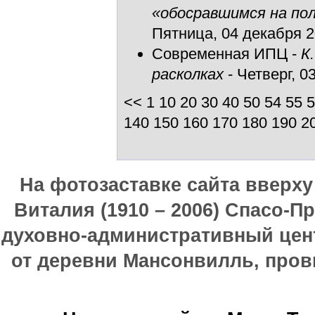
«обосравшимся на по
Пятница, 04 декабря 20
Современная ИПЦ
-
К
расколках
- Четверг, 0
<<
1
10
20
30
40
50
54
55
5
140
150
160
170
180
190
2
На фотозаставке сайта вверх
Виталия (1910 – 2006) Спасо-П
духовно-административный цен
от деревни Мансонвилль, прови