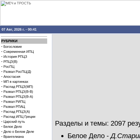
07 Авг, 2026 г. - 00:41
РУБРИКИ
·
Богословие
·
Современная ИПЦ
·
История РПЦЗ
·
РПЦЗ(В)
·
РосПЦ
·
Развал РосПЦ(Д)
·
Апостасия
·
МП в картинках
·
Распад РПЦЗ(МП)
·
Развал РПЦЗ(В-В)
·
Развал РПЦЗ(В-А)
·
Развал РИПЦ
·
Развал РПАЦ
·
Распад РПЦЗ(А)
·
Распад ИПЦ Греции
·
Разделы и темы: 2097 резу
Царский путь
·
Белое Дело
·
Дело о Белом Деле
Белое Дело
-
Д.Старик
·
Врангелиана