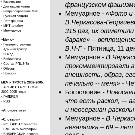
·
Казачество
французском фашизм
·
Дни нашей жизни
·
Репрессирование МИТ
Мемуарное
-
«Фото и 
·
Русская защита
·
В.Черкасова-Георгиев
Литстраница
·
МИТ-альбом
315 раз, их отметили
·
Мемуарное
бараке» -- воплощен
~Меню~
·
Главная страница
В.Ч-Г
- Пятница, 11 дек
·
Администратор
·
Выход
Мемуарное
-
В.Черкас
·
Библиотека
·
Состав РПЦЗ(В)
прокомментировали в
·
Обзоры
·
внешность, образ, его
Новости
печально -- меня»
- Че
МЕЧ и ТРОСТЬ 2002-2005:
·
АРХИВ СТАРОГО МИТ
Богословие
-
Новосвя
2002-2005 годов
·
ГАЛЕРЕЯ
что есть раскол, -– 
·
RSS
и неосергиан-расколь
~Апологетика~
Мемуарное
-
В.Черкас
~Словари~
·
ИСТОРИЯ Отечества
неваляшка – 69 – лет
·
СЛОВАРЬ биографий
·
БИБЛЕЙСКИЙ словарь