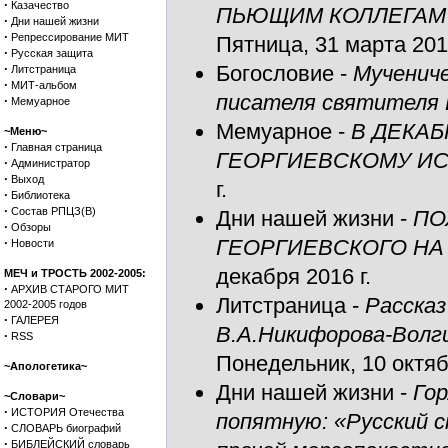
·
Казачество
ПЬЮЩИМ КОЛЛЕГАМ в 
·
Дни нашей жизни
·
Репрессирование МИТ
Пятница, 31 марта 2017
·
Русская защита
·
Богословие
-
Мучениче
Литстраница
·
МИТ-альбом
писателя святителя
·
Мемуарное
Мемуарное
-
В ДЕКАБ
~Меню~
·
Главная страница
ГЕОРГИЕВСКОМУ ИС
·
Администратор
·
Выход
г.
·
Библиотека
·
Состав РПЦЗ(В)
Дни нашей жизни
-
ПО
·
Обзоры
·
ГЕОРГИЕВСКОГО НА
Новости
декабря 2016 г.
МЕЧ и ТРОСТЬ 2002-2005:
·
АРХИВ СТАРОГО МИТ
Литстраница
-
Рассказ
2002-2005 годов
·
ГАЛЕРЕЯ
В.А.Никифорова-Волги
·
RSS
Понедельник, 10 октяб
~Апологетика~
Дни нашей жизни
-
Го
~Словари~
·
ИСТОРИЯ Отечества
попятную: «Русский с
·
СЛОВАРЬ биографий
·
БИБЛЕЙСКИЙ словарь