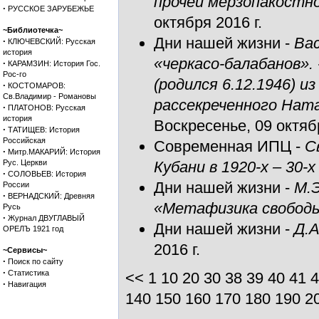
прочей мерзопакостно
·
РУССКОЕ ЗАРУБЕЖЬЕ
октября 2016 г.
~Библиотечка~
Дни нашей жизни
-
Ва
·
КЛЮЧЕВСКИЙ: Русская
история
«черкасо-балабанов». 
·
КАРАМЗИН: История Гос.
Рос-го
(родился 6.12.1946) 
·
КОСТОМАРОВ:
Св.Владимир - Романовы
рассекреченного Ната
·
ПЛАТОНОВ: Русская
история
Воскресенье, 09 октябр
·
ТАТИЩЕВ: История
Российская
Современная ИПЦ
-
С
·
Митр.МАКАРИЙ: История
Рус. Церкви
Кубани в 1920-х – 30-х
·
СОЛОВЬЕВ: История
Дни нашей жизни
-
М.Э
России
·
ВЕРНАДСКИЙ: Древняя
«Метафизика свободы
Русь
·
Журнал ДВУГЛАВЫЙ
Дни нашей жизни
-
Д.
ОРЕЛЪ 1921 год
2016 г.
~Сервисы~
·
Поиск по сайту
·
Статистика
<<
1
10
20
30
38
39
40
41
4
·
Навигация
140
150
160
170
180
190
2