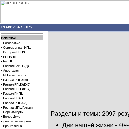
09 Авг, 2026 г. - 10:51
РУБРИКИ
·
Богословие
·
Современная ИПЦ
·
История РПЦЗ
·
РПЦЗ(В)
·
РосПЦ
·
Развал РосПЦ(Д)
·
Апостасия
·
МП в картинках
·
Распад РПЦЗ(МП)
·
Развал РПЦЗ(В-В)
·
Развал РПЦЗ(В-А)
·
Развал РИПЦ
·
Развал РПАЦ
·
Распад РПЦЗ(А)
·
Распад ИПЦ Греции
·
Разделы и темы: 2097 резу
Царский путь
·
Белое Дело
·
Дело о Белом Деле
Дни нашей жизни
-
Че
·
Врангелиана