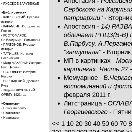
Апостасия
-
Российски
·
РУССКОЕ ЗАРУБЕЖЬЕ
Сербского на Карулья
~Библиотечка~
патриархии"
- Вторник
·
КЛЮЧЕВСКИЙ: Русская
история
Апостасия
-
14) РАЗВА
·
КАРАМЗИН: История Гос.
Рос-го
обличает РПЦЗ(В-В) п
·
КОСТОМАРОВ:
Св.Владимир - Романовы
В.Парбусу, А.Пергамен
·
ПЛАТОНОВ: Русская
история
"заплутала"
- Вторник,
·
ТАТИЩЕВ: История
Российская
МП в картинках
-
Моск
·
Митр.МАКАРИЙ: История
Рус. Церкви
картинках: Часть 27 
·
СОЛОВЬЕВ: История
Мемуарное
-
В.Черкас
России
·
ВЕРНАДСКИЙ: Древняя
воспоминаний и фотоа
Русь
·
Журнал ДВУГЛАВЫЙ
февраля 2011 г.
ОРЕЛЪ 1921 год
Литстраница
-
ОГЛАВЛ
~Сервисы~
·
Поиск по сайту
Георгиевского
- Пятни
·
Статистика
·
Навигация
<<
1
10
20
30
40
50
60
70
8