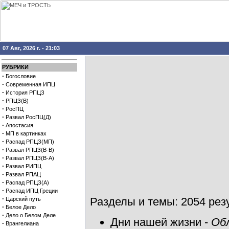
07 Авг, 2026 г. - 21:03
РУБРИКИ
·
Богословие
·
Современная ИПЦ
·
История РПЦЗ
·
РПЦЗ(В)
·
РосПЦ
·
Развал РосПЦ(Д)
·
Апостасия
·
МП в картинках
·
Распад РПЦЗ(МП)
·
Развал РПЦЗ(В-В)
·
Развал РПЦЗ(В-А)
·
Развал РИПЦ
·
Развал РПАЦ
·
Распад РПЦЗ(А)
·
Распад ИПЦ Греции
·
Разделы и темы: 2054 резу
Царский путь
·
Белое Дело
·
Дело о Белом Деле
Дни нашей жизни
-
Об
·
Врангелиана