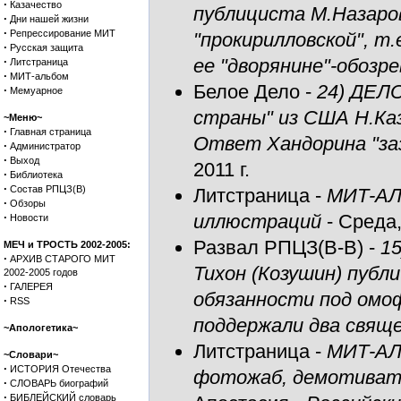
·
Казачество
публициста М.Назаров
·
Дни нашей жизни
·
Репрессирование МИТ
"прокирилловской", т
·
Русская защита
·
ее "дворянине"-обозр
Литстраница
·
МИТ-альбом
Белое Дело
-
24) ДЕЛ
·
Мемуарное
страны" из США Н.Каз
~Меню~
·
Главная страница
Ответ Хандорина "за
·
Администратор
·
Выход
2011 г.
·
Библиотека
·
Состав РПЦЗ(В)
Литстраница
-
МИТ-АЛ
·
Обзоры
·
иллюстраций
- Среда,
Новости
Развал РПЦЗ(В-В)
-
1
МЕЧ и ТРОСТЬ 2002-2005:
·
АРХИВ СТАРОГО МИТ
Тихон (Козушин) публ
2002-2005 годов
·
ГАЛЕРЕЯ
обязанности под омоф
·
RSS
поддержали два свящ
~Апологетика~
Литстраница
-
МИТ-АЛ
~Словари~
·
ИСТОРИЯ Отечества
фотожаб, демотивато
·
СЛОВАРЬ биографий
·
БИБЛЕЙСКИЙ словарь