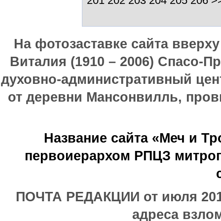
201
202
203
204
205
206 >
На фотозаставке сайта вверх
Виталия (1910 – 2006) Спасо-П
духовно-административный цен
от деревни Мансонвилль, прови
Название сайта «Меч и Т
первоиерархом РПЦЗ митроп
ПОЧТА РЕДАКЦИИ от июля 2017
адреса взлом