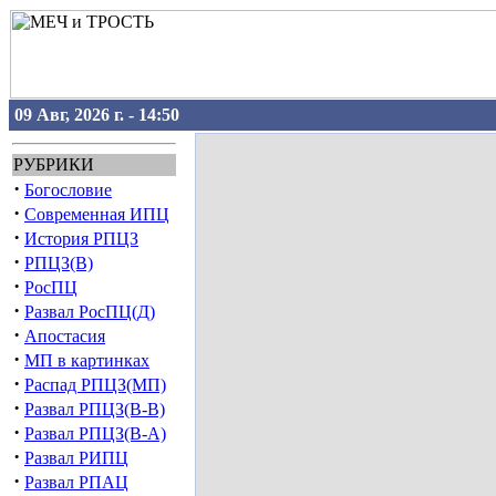
09 Авг, 2026 г. - 14:50
РУБРИКИ
·
Богословие
·
Современная ИПЦ
·
История РПЦЗ
·
РПЦЗ(В)
·
РосПЦ
·
Развал РосПЦ(Д)
·
Апостасия
·
МП в картинках
·
Распад РПЦЗ(МП)
·
Развал РПЦЗ(В-В)
·
Развал РПЦЗ(В-А)
·
Развал РИПЦ
·
Развал РПАЦ