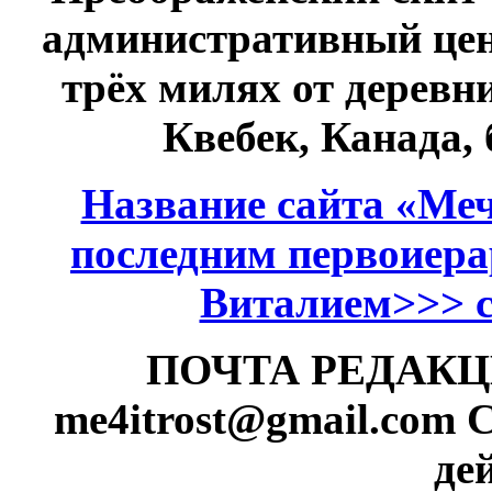
административный це
трёх милях от дерев
Квебек, Канада,
Название сайта «Меч
последним первоиер
Виталием>>> см
ПОЧТА РЕДАКЦИИ
me4itrost@gmail.com
С
де