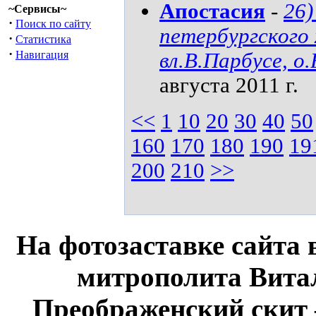
Апостасия
-
26
~Сервисы~
·
Поиск по сайту
петербургского
·
Статистика
·
Навигация
вл.В.Парбусе, о
августа 2011 г.
<<
1
10
20
30
40
50
160
170
180
190
19
200
210
>>
На фотозаставке сайта 
митрополита Витал
Преображенский скит 