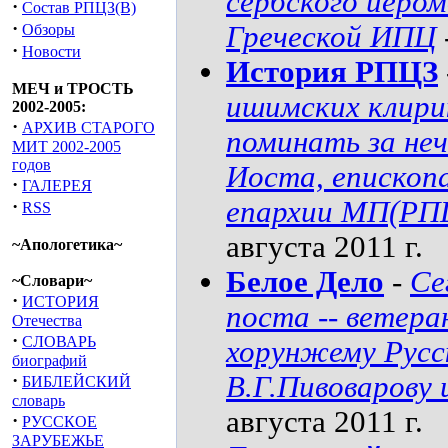
сербского иером
·
Состав РПЦЗ(В)
·
Греческой ИПЦ
Обзоры
·
Новости
История РПЦЗ
МЕЧ и ТРОСТЬ
ишимских клири
2002-2005:
·
АРХИВ СТАРОГО
поминать за не
МИТ 2002-2005
годов
Иоста, епископа
·
ГАЛЕРЕЯ
епархии МП(РПЦ
·
RSS
августа 2011 г.
~Апологетика~
Белое Дело
-
Се
~Словари~
·
ИСТОРИЯ
поста -- ветер
Отечества
·
СЛОВАРЬ
хорунжему Русс
биографий
·
В.Г.Пивоварову 
БИБЛЕЙСКИЙ
словарь
августа 2011 г.
·
РУССКОЕ
ЗАРУБЕЖЬЕ