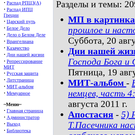
Разделы и темы: 20
·
Распад РПЦЗ(А)
·
Распад ИПЦ
Греции
МП в картинка
·
Царский путь
·
прошлое и наст
Белое Дело
·
Дело о Белом Деле
Суббота, 20 авгу
·
Врангелиана
·
Казачество
Дни нашей жиз
·
Дни нашей жизни
Господа Бога и
·
Репрессирование
МИТ
Пятница, 19 авгу
·
Русская защита
·
Литстраница
МИТ-альбом
-
·
МИТ-альбом
немцев, часть 
·
Мемуарное
августа 2011 г.
~Меню~
·
Главная страница
Апостасия
-
5)
·
Администратор
Т.Пасечника на
·
Выход
·
Библиотека