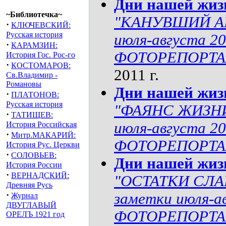
Дни нашей жиз
~Библиотечка~
"КАНУВШИЙ АМ
·
КЛЮЧЕВСКИЙ:
Русская история
июля-августа 
·
КАРАМЗИН:
ФОТОРЕПОРТАЖ
История Гос. Рос-го
·
КОСТОМАРОВ:
2011 г.
Св.Владимир -
Романовы
Дни нашей жиз
·
ПЛАТОНОВ:
Русская история
"ФАЯНС ЖИЗНИ
·
ТАТИЩЕВ:
июля-августа 
История Российская
·
Митр.МАКАРИЙ:
ФОТОРЕПОРТ
История Рус. Церкви
·
СОЛОВЬЕВ:
Дни нашей жиз
История России
·
ВЕРНАДСКИЙ:
"ОСТАТКИ СЛА
Древняя Русь
·
заметки июля-а
Журнал
ДВУГЛАВЫЙ
ФОТОРЕПОРТ
ОРЕЛЪ 1921 год