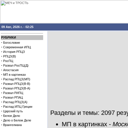
09 Авг, 2026 г. - 02:25
РУБРИКИ
·
Богословие
·
Современная ИПЦ
·
История РПЦЗ
·
РПЦЗ(В)
·
РосПЦ
·
Развал РосПЦ(Д)
·
Апостасия
·
МП в картинках
·
Распад РПЦЗ(МП)
·
Развал РПЦЗ(В-В)
·
Развал РПЦЗ(В-А)
·
Развал РИПЦ
·
Развал РПАЦ
·
Распад РПЦЗ(А)
·
Распад ИПЦ Греции
·
Разделы и темы: 2097 резу
Царский путь
·
Белое Дело
·
Дело о Белом Деле
МП в картинках
-
Моск
·
Врангелиана