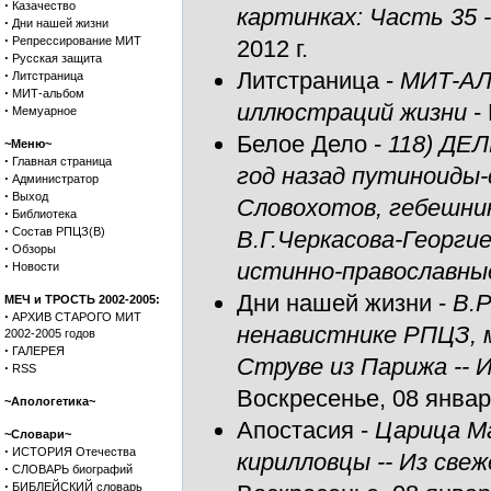
·
Казачество
картинках: Часть 3
·
Дни нашей жизни
·
Репрессирование МИТ
2012 г.
·
Русская защита
·
Литстраница
-
МИТ-АЛ
Литстраница
·
МИТ-альбом
иллюстраций жизни
-
·
Мемуарное
Белое Дело
-
118) ДЕ
~Меню~
·
Главная страница
год назад путиноиды-
·
Администратор
·
Выход
Словохотов, гебешни
·
Библиотека
·
Состав РПЦЗ(В)
В.Г.Черкасова-Георги
·
Обзоры
·
истинно-православны
Новости
Дни нашей жизни
-
В.
МЕЧ и ТРОСТЬ 2002-2005:
·
АРХИВ СТАРОГО МИТ
ненавистнике РПЦЗ, 
2002-2005 годов
·
ГАЛЕРЕЯ
Струве из Парижа --
·
RSS
Воскресенье, 08 января
~Апологетика~
Апостасия
-
Царица Ма
~Словари~
·
ИСТОРИЯ Отечества
кирилловцы -- Из св
·
СЛОВАРЬ биографий
·
БИБЛЕЙСКИЙ словарь