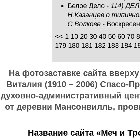
Белое Дело
-
114) ДЕ
Н.Казанцев о типично
С.Волкове
- Воскресен
<<
1
10
20
30
40
50
60
70
8
179
180
181
182
183
184
1
На фотозаставке сайта вверх
Виталия (1910 – 2006) Спасо-П
духовно-административный цен
от деревни Мансонвилль, прови
Название сайта «Меч и Т