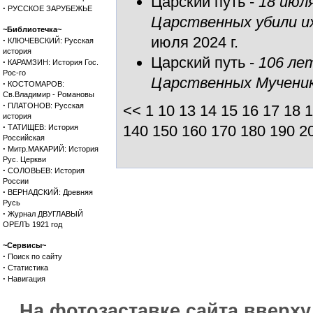
Царский путь
-
18 июл
·
РУССКОЕ ЗАРУБЕЖЬЕ
Царственных убили и
~Библиотечка~
июля 2024 г.
·
КЛЮЧЕВСКИЙ: Русская
история
Царский путь
-
106 ле
·
КАРАМЗИН: История Гос.
Рос-го
Царственных Мучени
·
КОСТОМАРОВ:
Св.Владимир - Романовы
·
ПЛАТОНОВ: Русская
<<
1
10
13
14
15
16
17
18
1
история
·
140
150
160
170
180
190
2
ТАТИЩЕВ: История
Российская
·
Митр.МАКАРИЙ: История
Рус. Церкви
·
СОЛОВЬЕВ: История
России
·
ВЕРНАДСКИЙ: Древняя
Русь
·
Журнал ДВУГЛАВЫЙ
ОРЕЛЪ 1921 год
~Сервисы~
·
Поиск по сайту
·
Статистика
·
Навигация
На фотозаставке сайта вверх