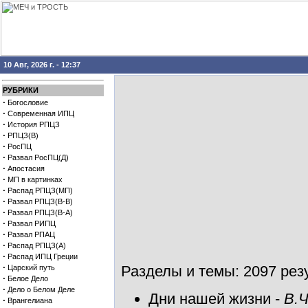
10 Авг, 2026 г. - 12:37
РУБРИКИ
·
Богословие
·
Современная ИПЦ
·
История РПЦЗ
·
РПЦЗ(В)
·
РосПЦ
·
Развал РосПЦ(Д)
·
Апостасия
·
МП в картинках
·
Распад РПЦЗ(МП)
·
Развал РПЦЗ(В-В)
·
Развал РПЦЗ(В-А)
·
Развал РИПЦ
·
Развал РПАЦ
·
Распад РПЦЗ(А)
·
Распад ИПЦ Греции
·
Разделы и темы: 2097 резу
Царский путь
·
Белое Дело
·
Дело о Белом Деле
Дни нашей жизни
-
В.Ч
·
Врангелиана