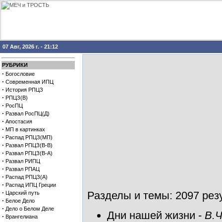
07 Авг, 2026 г. - 21:12
РУБРИКИ
·
Богословие
·
Современная ИПЦ
·
История РПЦЗ
·
РПЦЗ(В)
·
РосПЦ
·
Развал РосПЦ(Д)
·
Апостасия
·
МП в картинках
·
Распад РПЦЗ(МП)
·
Развал РПЦЗ(В-В)
·
Развал РПЦЗ(В-А)
·
Развал РИПЦ
·
Развал РПАЦ
·
Распад РПЦЗ(А)
·
Распад ИПЦ Греции
·
Разделы и темы: 2097 резу
Царский путь
·
Белое Дело
·
Дело о Белом Деле
Дни нашей жизни
-
В.Ч
·
Врангелиана