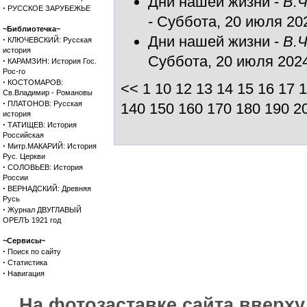
Дни нашей жизни
-
В.Ч
·
РУССКОЕ ЗАРУБЕЖЬЕ
- Суббота, 20 июля 202
~Библиотечка~
Дни нашей жизни
-
В.Ч
·
КЛЮЧЕВСКИЙ: Русская
история
Суббота, 20 июля 2024
·
КАРАМЗИН: История Гос.
Рос-го
·
КОСТОМАРОВ:
<<
1
10
12
13
14
15
16
17
1
Св.Владимир - Романовы
·
ПЛАТОНОВ: Русская
140
150
160
170
180
190
2
история
·
ТАТИЩЕВ: История
Российская
·
Митр.МАКАРИЙ: История
Рус. Церкви
·
СОЛОВЬЕВ: История
России
·
ВЕРНАДСКИЙ: Древняя
Русь
·
Журнал ДВУГЛАВЫЙ
ОРЕЛЪ 1921 год
~Сервисы~
·
Поиск по сайту
·
Статистика
·
Навигация
На фотозаставке сайта вверх