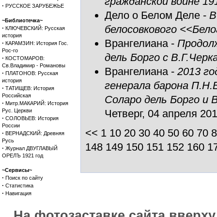
гражданской войне 19
·
РУССКОЕ ЗАРУБЕЖЬЕ
Дело о Белом Деле
-
В
~Библиотечка~
белосовкового <<Бело
·
КЛЮЧЕВСКИЙ: Русская
история
Врангелиана
-
Продол
·
КАРАМЗИН: История Гос.
Рос-го
дель Борго с В.Г.Чер
·
КОСТОМАРОВ:
Св.Владимир - Романовы
Врангелиана
-
2013 го
·
ПЛАТОНОВ: Русская
история
генерала барона П.Н
·
ТАТИЩЕВ: История
Российская
Соларо дель Борго и 
·
Митр.МАКАРИЙ: История
Рус. Церкви
Четверг, 04 апреля 2013
·
СОЛОВЬЕВ: История
России
<<
1
10
20
30
40
50
60
70
8
·
ВЕРНАДСКИЙ: Древняя
Русь
148
149
150
151
152
160
1
·
Журнал ДВУГЛАВЫЙ
ОРЕЛЪ 1921 год
~Сервисы~
·
Поиск по сайту
·
Статистика
·
Навигация
На фотозаставке сайта вверх