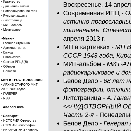
·
Казачество
Воскресенье, 14 апреля
·
Дни нашей жизни
·
Репрессирование МИТ
Современная ИПЦ
-
О
·
Русская защита
·
истинно-православны
Литстраница
·
МИТ-альбом
лишеннымъ Отечест
·
Мемуарное
апреля 2013 г.
~Меню~
·
Главная страница
МП в картинках
-
МП В
·
Администратор
·
Выход
СССР 1943 года, Кири
·
Библиотека
·
Состав РПЦЗ(В)
МИТ-альбом
-
МИТ-АЛ
·
Обзоры
·
радиокарликовое и до
Новости
Белое Дело
-
68 лет н
МЕЧ и ТРОСТЬ 2002-2005:
·
АРХИВ СТАРОГО МИТ
фотографии, отклик
2002-2005 годов
·
ГАЛЕРЕЯ
Литстраница
-
А.Тане
·
RSS
<<ЧУДОТВОРНЫЙ ОБ
~Апологетика~
Часть 2-я
- Понедельни
~Словари~
·
ИСТОРИЯ Отечества
Белое Дело
-
Генерал 
·
СЛОВАРЬ биографий
·
БИБЛЕЙСКИЙ словарь