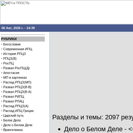
06 Авг, 2026 г. - 14:39
РУБРИКИ
·
Богословие
·
Современная ИПЦ
·
История РПЦЗ
·
РПЦЗ(В)
·
РосПЦ
·
Развал РосПЦ(Д)
·
Апостасия
·
МП в картинках
·
Распад РПЦЗ(МП)
·
Развал РПЦЗ(В-В)
·
Развал РПЦЗ(В-А)
·
Развал РИПЦ
·
Развал РПАЦ
·
Распад РПЦЗ(А)
·
Распад ИПЦ Греции
·
Разделы и темы: 2097 резу
Царский путь
·
Белое Дело
·
Дело о Белом Деле
Дело о Белом Деле
-
<
·
Врангелиана