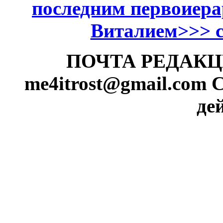
последним первоиер
Виталием>>> см
ПОЧТА РЕДАКЦИИ
me4itrost@gmail.com
С
де