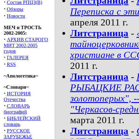
Литстраница
-
·
Состав РПЦЗ(В)
·
Переписка с э
Обзоры
·
Новости
апреля 2011 г.
МЕЧ и ТРОСТЬ
Литстраница
-
2002-2005:
·
АРХИВ СТАРОГО
тайноцерковник
МИТ 2002-2005
годов
христиане в ССС
·
ГАЛЕРЕЯ
2011 г.
·
RSS
Литстраница
-
~Апологетика~
РЫБАЦКИЕ РАСС
~Словари~
·
ИСТОРИЯ
золотоперых", 
Отечества
·
СЛОВАРЬ
"Черкасов-средн
биографий
·
марта 2011 г.
БИБЛЕЙСКИЙ
словарь
Литстраница
-
·
РУССКОЕ
ЗАРУБЕЖЬЕ