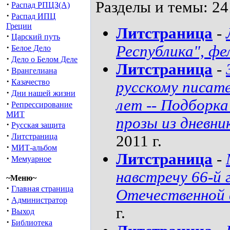
Разделы и темы: 24
·
Распад РПЦЗ(А)
·
Распад ИПЦ
Греции
Литстраница
-
·
Царский путь
·
Республика", ф
Белое Дело
·
Дело о Белом Деле
Литстраница
-
·
Врангелиана
·
Казачество
русскому писате
·
Дни нашей жизни
лет -- Подборк
·
Репрессирование
МИТ
прозы из дневни
·
Русская защита
·
Литстраница
2011 г.
·
МИТ-альбом
Литстраница
-
·
Мемуарное
навстречу 66-й 
~Меню~
·
Главная страница
Отечественной
·
Администратор
г.
·
Выход
·
Библиотека