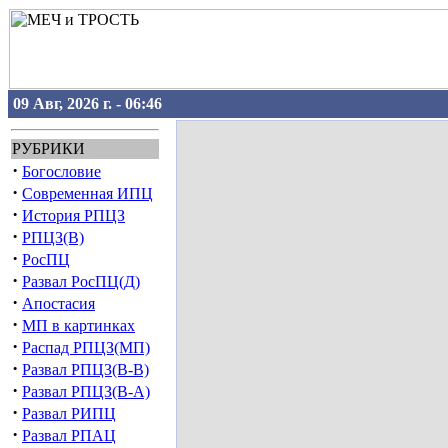
09 Авг, 2026 г. - 06:46
РУБРИКИ
·
Богословие
·
Современная ИПЦ
·
История РПЦЗ
·
РПЦЗ(В)
·
РосПЦ
·
Развал РосПЦ(Д)
·
Апостасия
·
МП в картинках
·
Распад РПЦЗ(МП)
·
Развал РПЦЗ(В-В)
·
Развал РПЦЗ(В-А)
·
Развал РИПЦ
·
Развал РПАЦ