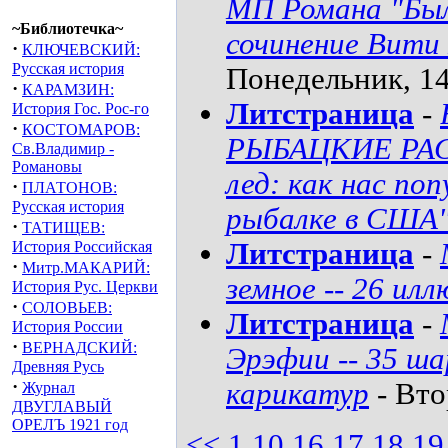
МП Романа "Была
~Библиотечка~
сочинение Вити
·
КЛЮЧЕВСКИЙ:
Русская история
Понедельник, 14
·
КАРАМЗИН:
Литстраница
-
История Гос. Рос-го
·
КОСТОМАРОВ:
РЫБАЦКИЕ РАСС
Св.Владимир -
Романовы
лед: как нас п
·
ПЛАТОНОВ:
Русская история
рыбалке в США
·
ТАТИЩЕВ:
Литстраница
-
История Российская
·
Митр.МАКАРИЙ:
земное -- 26 ил
История Рус. Церкви
·
СОЛОВЬЕВ:
Литстраница
-
История России
·
ВЕРНАДСКИЙ:
Эрэфии -- 35 ш
Древняя Русь
·
карикатур
- Вто
Журнал
ДВУГЛАВЫЙ
ОРЕЛЪ 1921 год
<<
1
10
16
17
18
19