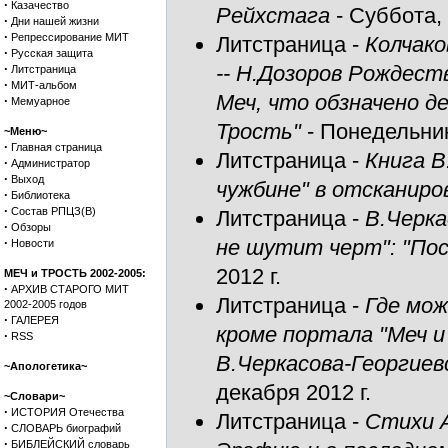
·
Казачество
Рейхстага
- Суббота, 
·
Дни нашей жизни
·
Репрессирование МИТ
Литстраница
-
Колчако
·
Русская защита
·
-- Н.Дозоров Рождест
Литстраница
·
МИТ-альбом
Меч, что обзначено д
·
Мемуарное
Трость"
- Понедельник
~Меню~
·
Главная страница
Литстраница
-
Книга В
·
Администратор
·
Выход
чужбине" в отсканир
·
Библиотека
·
Состав РПЦЗ(В)
Литстраница
-
В.Черка
·
Обзоры
·
не шутит черт": "Пос
Новости
2012 г.
МЕЧ и ТРОСТЬ 2002-2005:
·
АРХИВ СТАРОГО МИТ
Литстраница
-
Где мож
2002-2005 годов
·
ГАЛЕРЕЯ
кроме портала "Меч и
·
RSS
В.Черкасова-Георгиев
~Апологетика~
декабря 2012 г.
~Словари~
·
ИСТОРИЯ Отечества
Литстраница
-
Стихи А
·
СЛОВАРЬ биографий
·
БИБЛЕЙСКИЙ словарь