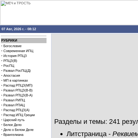
07 Авг, 2026 г. - 08:12
РУБРИКИ
·
Богословие
·
Современная ИПЦ
·
История РПЦЗ
·
РПЦЗ(В)
·
РосПЦ
·
Развал РосПЦ(Д)
·
Апостасия
·
МП в картинках
·
Распад РПЦЗ(МП)
·
Развал РПЦЗ(В-В)
·
Развал РПЦЗ(В-А)
·
Развал РИПЦ
·
Развал РПАЦ
·
Распад РПЦЗ(А)
·
Распад ИПЦ Греции
·
Разделы и темы: 241 резул
Царский путь
·
Белое Дело
·
Дело о Белом Деле
Литстраница
-
Реквием
·
Врангелиана