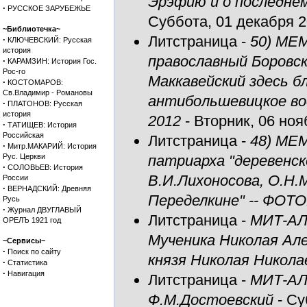
Эрэфию и о последнем
·
РУССКОЕ ЗАРУБЕЖЬЕ
Суббота, 01 декабря 20
~Библиотечка~
Литстраница
-
50) МЕМ
·
КЛЮЧЕВСКИЙ: Русская
история
православный Боровск
·
КАРАМЗИН: История Гос.
Рос-го
Маккавейский здесь б
·
КОСТОМАРОВ:
Св.Владимир - Романовы
антибольшевицкое в
·
ПЛАТОНОВ: Русская
история
2012
- Вторник, 06 ноя
·
ТАТИЩЕВ: История
Российская
Литстраница
-
48) МЕМ
·
Митр.МАКАРИЙ: История
Рус. Церкви
патриарха "деревенск
·
СОЛОВЬЕВ: История
В.И.Лихоносова, О.Н.М
России
·
ВЕРНАДСКИЙ: Древняя
Переделкине" -- ФО
Русь
·
Журнал ДВУГЛАВЫЙ
Литстраница
-
МИТ-АЛ
ОРЕЛЪ 1921 год
Мученика Николая Але
~Сервисы~
·
Поиск по сайту
князя Николая Никола
·
Статистика
·
Навигация
Литстраница
-
МИТ-АЛЬ
Ф.М.Достоевский
- Су