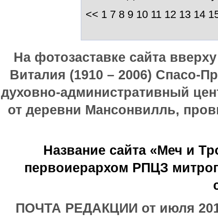
<<
1
7
8
9
10
11
12
13
14
1
На фотозаставке сайта вверх
Виталия (1910 – 2006) Спасо-П
духовно-административный цен
от деревни Мансонвилль, прови
Название сайта «Меч и Т
первоиерархом РПЦЗ митроп
ПОЧТА РЕДАКЦИИ от июля 2017