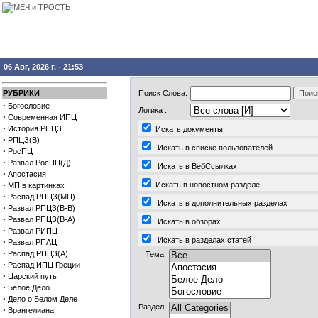
06 Авг, 2026 г. - 21:53
РУБРИКИ
Поиск
Слова:
·
Богословие
Логика
:
·
Современная ИПЦ
·
История РПЦЗ
Искать документы
·
РПЦЗ(В)
Искать в списке пользователей
·
РосПЦ
·
Развал РосПЦ(Д)
Искать в ВебСсылках
·
Апостасия
·
Искать в новостном разделе
МП в картинках
·
Распад РПЦЗ(МП)
Искать в дополнительных разделах
·
Развал РПЦЗ(В-В)
·
Развал РПЦЗ(В-А)
Искать в обзорах
·
Развал РИПЦ
Искать в разделах статей
·
Развал РПАЦ
·
Распад РПЦЗ(А)
Тема
:
·
Распад ИПЦ Греции
·
Царский путь
·
Белое Дело
·
Дело о Белом Деле
Раздел
:
·
Врангелиана