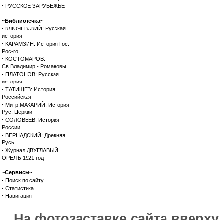
·
РУССКОЕ ЗАРУБЕЖЬЕ
~Библиотечка~
·
КЛЮЧЕВСКИЙ: Русская
история
·
КАРАМЗИН: История Гос.
Рос-го
·
КОСТОМАРОВ:
Св.Владимир - Романовы
·
ПЛАТОНОВ: Русская
история
·
ТАТИЩЕВ: История
Российская
·
Митр.МАКАРИЙ: История
Рус. Церкви
·
СОЛОВЬЕВ: История
России
·
ВЕРНАДСКИЙ: Древняя
Русь
·
Журнал ДВУГЛАВЫЙ
ОРЕЛЪ 1921 год
~Сервисы~
·
Поиск по сайту
·
Статистика
·
Навигация
На фотозаставке сайта вверх