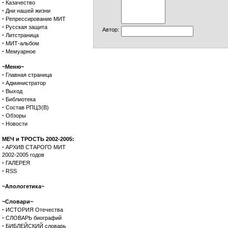
·
Казачество
·
Дни нашей жизни
·
Репрессирование МИТ
·
Русская защита
Автор
:
·
Литстраница
·
МИТ-альбом
·
Мемуарное
~Меню~
·
Главная страница
·
Администратор
·
Выход
·
Библиотека
·
Состав РПЦЗ(В)
·
Обзоры
·
Новости
МЕЧ и ТРОСТЬ 2002-2005:
·
АРХИВ СТАРОГО МИТ
2002-2005 годов
·
ГАЛЕРЕЯ
·
RSS
~Апологетика~
~Словари~
·
ИСТОРИЯ Отечества
·
СЛОВАРЬ биографий
·
БИБЛЕЙСКИЙ словарь