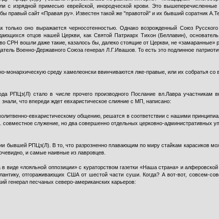
ли с изрядной примесью еврейской, инородческой крови. Это вышеперечисленные «
 правый сайт «Правая ру». Известен такой же "правотой" и их бывший соратник А.Те
ак только оно выражается черносотенностью. Однако возрожденный Союз Русског
ающихся отцов нашей Церкви, как Святой Патриарх Тихон (Беллавин), основатель
во СРН вошли даже такие, казалось бы, далеко стоящие от Церкви, не «замаранные»
датель Военно-Державного Союза генерал Л.Г.Ивашов. То есть это подлинное патрио
о-монархическую среду хамелеонски ввинчиваются лже-правые, или их собратья со в
ода РПЦз(Л) стало в числе прочего производного Послание вл.Лавра участникам в
с знали, что впереди ждет евхаристическое слияние с МП, написано:
олитвенно-евхаристическому общению, решатся в соответствии с нашими принципиал
.е. совместное служение, но два совершенно отдельных церковно-административных 
и бывшей РПЦз(Л). В то, что разрозненно плавающим по миру стайкам карасиков можн
очевидно, и самые наивные из лавровцев.
а в виде «лояльной оппозиции» с кураторством газетки «Наша страна» и алферовско
лантику, отгораживающих США от шестой части суши. Когда? А вот-вот, совсем-сов
кий генерал песчаных северо-американских карьеров: