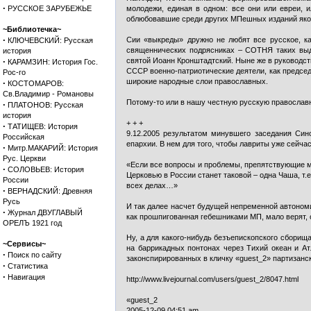
·
РУССКОЕ ЗАРУБЕЖЬЕ
молодежи, единая в одном: все они или евреи, и
облюбовавшие среди других МПешных изданий якобы
~Библиотечка~
·
Сии «выкреды» дружно не любят все русское, к
КЛЮЧЕВСКИЙ: Русская
священнических подрясниках – СОТНЯ таких выд
история
·
святой Иоанн Кронштадтский. Ныне же в руководст
КАРАМЗИН: История Гос.
СССР военно-патриотические деятели, как предсе
Рос-го
широкие народные слои православных.
·
КОСТОМАРОВ:
Св.Владимир - Романовы
Потому-то или в нашу честную русскую православн
·
ПЛАТОНОВ: Русская
история
+ + +
·
ТАТИЩЕВ: История
9.12.2005 результатом минувшего заседания Син
Российская
епархии. В нем для того, чтобы лавриты уже сейча
·
Митр.МАКАРИЙ: История
Рус. Церкви
«Если все вопросы и проблемы, препятствующие м
·
СОЛОВЬЕВ: История
Церковью в России станет таковой – одна Чаша, т
России
всех делах…»
·
ВЕРНАДСКИЙ: Древняя
Русь
И так далее насчет будущей непременной автономи
·
Журнал ДВУГЛАВЫЙ
как прошпигованная гебешниками МП, мало верят, 
ОРЕЛЪ 1921 год
Ну, а для какого-нибудь безъепископского сборищ
~Сервисы~
на баррикадных понтонах через Тихий океан и Ат
·
Поиск по сайту
законспирированных в кличку «guest_2» партизанс
·
Статистика
·
Навигация
http://www.livejournal.com/users/guest_2/8047.html
«guest_2
2005-12-09 04:51 am