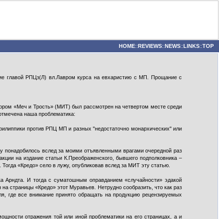
HOME
::
REVIEWS
::
NEWS
::
LINKS
::
TOP
 главой РПЦз(Л) вл.Лавром курса на евхаристию с МП. Прощание с
отором «Меч и Трость» (МИТ) был рассмотрен на четвертом месте среди
 отмечена наша проблематика:
и филиппики против РПЦ МП и разных "недостаточно монархических" или
ву понадобилось вслед за моими отъявленными врагами очередной раз
акции на издание статьи К.Преображенского, бывшего подполковника –
 Тогда «Кредо» село в лужу, опубликовав вслед за МИТ эту статью.
ка Арндта. И тогда с суматошным оправданием «случайности» эдакой
на страницы «Кредо» этот Муравьев. Нетрудно сообразить, что как раз
иля, где все внимание принято обращать на продукцию рецензируемых
ощности отражения той или иной проблематики на его страницах, а и