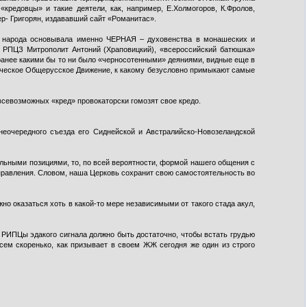
кредовцы» и такие деятели, как, например, Е.Холмогоров, К.Фролов,
р- Григорян, издававший сайт «Романитас».
о народа основывала именно ЧЕРНАЯ – духовенства в монашеских и
 РПЦЗ Митрополит Антоний (Храповицкий), «всероссийский батюшка»
 ранее какими бы то ни было «черносотенными» деяниями, видные еще в
тическое Общерусское Движение, к какому безусловно примыкают самые
севозможных «кред» провокаторски гомозят свое кредо.
неочередного съезда его Сиднейской и Австралийско-Новозеландской
ьными позициями, то, по всей вероятности, формой нашего общения с
управления. Словом, наша Церковь сохранит свою самостоятельность во
о оказаться хоть в какой-то мере независимыми от такого стада акул,
й РИПЦы эдакого сигнала должно быть достаточно, чтобы встать грудью
сем скоренько, как призывает в своем ЖЖ сегодня же один из строго