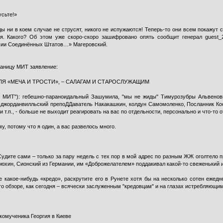
усьте!»
ы ни в коем случае не струсят, никого не испужаются! Теперь-то они всем покажут
. Какого? Об этом уже скоро-скоро зашифровано опять сообщит генерал guest_2,
рмии Соединённых Штатов…» Магеровский.
раницу МИТ заявление:
Я «МЕЧА И ТРОСТИ», – САЛАГАМ И СТАРОСЛУЖАЩИМ
ом МИТ"): гебешно-параноидальный Зашумила, "мы не жиды" Тимурозубры Альвенов
 джорданвилльский препоДДаватель Накакашкин, колдун Самомоленко, Посланник Кос
т.п., - больше не выходит реагировать на вас по отдельности, персонально и что-то
, потому что я один, а вас развелось много.
Судите сами – только за пару недель с тех пор в мой адрес по разным ЖЖ оголтело
рюхин, Сионский из Германии, им «Доброжелателем» поддакивал какой-то свеженький 
е какое-нибудь «кредо», раскрутите его в Рунете хотя бы на несколько сотен ежед
о обзоре, как сегодня – всячески заслуженным "кредовцам" и на глазах истребляющим
комученика Георгия в Киеве