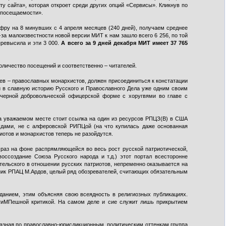
ту сайта», которая откроет среди других опций «Сервисы». Кликнув по
а посещаемости».
цифру на 8 минувших с 4 апреля месяцев (240 дней), получаем среднее
за малоизвестности новой версии МИТ к нам зашло всего 6 256, по той
ревысила и эти 3 000.
А всего за 9 дней декабря МИТ имеет 37 765
личество посещений и соответственно – читателей.
ев – православных монархистов, должен присоединиться к констатации
 в славную историю Русского и Православного Дела уже одним своим
черной добровольческой офицерской форме с хоругвями во главе с
на уважаемом месте стоит ссылка на один из ресурсов РПЦЗ(В) в США
иудами, не с алферовской РИПЦой (на что купилась даже основанная
иотов и монархистов теперь не разойдутся.
к раз на фоне распрямляющейся во весь рост русской патриотической,
оссоздание Союза Русского народа и т.д.) этот портал всесторонне
тельского в отношении русских патриотов, непременно оказывается на
енник РПАЦ М.Ардов, целый ряд обозревателей, считающих обязательным
данием, этим объясняя свою всеядность в религиозных публикациях.
нтиМПешной критикой. На самом деле и сие служит лишь прикрытием
азная по православно-юрисдикционным, политическим оттенкам группа