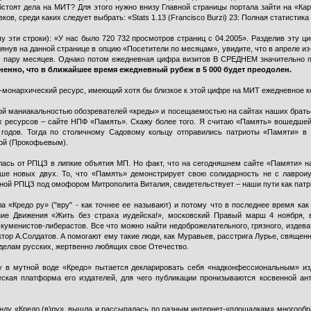
бстоят дела на МИТ? Для этого нужно внизу Главной страницы портала зайти на «Кар
ков, среди каких следует выбрать: «Stats 1.13 (Francisco Burzi) 23: Полная статистик
шу эти строки): «У нас было 720 732 просмотров страниц с 04.2005». Разделив эту 
в на данной странице в опцию «Посетители по месяцам», увидите, что в апреле из-
ю пару месяцев. Однако потом ежедневная цифра визитов В СРЕДНЕМ значительно п
омненно, что в ближайшее время ежедневный рубеж в 5 000 будет преодолен.
монархический ресурс, имеющий хотя бы близкое к этой цифре на МИТ ежедневное ко
ной маниакальностью обозревателей «креды» и посещаемостью на сайтах наших брать
х ресурсов – сайте НПФ «Память». Скажу более того. Я считаю «Память» вошедшей
годов. Тогда по столичному Садовому кольцу отправились патриоты «Памяти» в 
ой (Прокофьевым).
лась от РПЦЗ в липкие объятия МП. Но факт, что на сегодняшнем сайте «Памяти» 
чше новых двух. То, что «Память» демонстрирует свою солидарность не с лавро
нной РПЦЗ под омофором Митрополита Виталия, свидетельствует – наши пути как патр
а «Кредо ру» ("вру" - как точнее ее называют) и потому что в последнее время ка
ие Движения «Жить без страха иудейска!», московский Правый марш 4 ноября, в
уменистов-либерастов. Все что можно найти недоброжелательного, грязного, издева
ктор А.Солдатов. А помогают ему такие люди, как Муравьев, расстрига Лурье, свящ
о делам русских, жертвенно любящих свое Отечество.
 в мутной воде «Кредо» пытается декларировать себя «надконфессиональным» из
еская платформа его издателей, для чего публикации пронизываются косвенной а
нду «Кредо (в)ру», вышла и рассыпалась по разным интернет-«площадкам» многообр