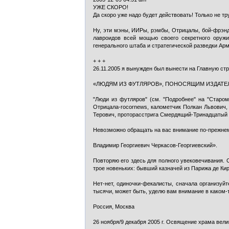
УЖЕ СКОРО!
Да скоро уже надо будет действовать! Только не тр
Ну, эти мэны, ИИРы, рэмбы, Отрицалы, бой-фрэнд
лавроидов всей мощью своего секретного оружия
генерального штаба и стратегической разведки А
+ + +
26.11.2005 я вынужден был вынести на Главную ст
«ЛЮДЯМ ИЗ ФУТЛЯРОВ», ПОНОСЯЩИМ ИЗДАТЕЛ
"Люди из футляров" (см. "Подробнее" на "Стар
Отрицала-rocornews, калометчик Полкан Львович,
Терович, проторасстрига Смердящий-Тринадцатый и 
Невозможно обращать на вас внимание по-прежнему
Владимир Георгиевич Черкасов-Георгиевский».
Повторяю его здесь для полного увековечивания. 
трое новеньких: бывший казначей из Парижа де Ки
Нет-нет, одиночки-фекалисты, сначала организуйт
тысячи, может быть, уделю вам внимание в каком-т
Россия, Москва
26 ноября/9 декабря 2005 г. Освящение храма вели