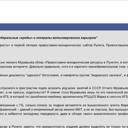
либеральные «креды» и генералы антилавровских карьеров"
» в первой пятерке православно-монархических сайтов Рунета. Провозглашение
исью некоего Муравьева обзор
«Православно-монархические ресурсы в Рунете»
, в к
зычном интернете. Довольно правильно, хотя и в нарочито пренебрежительном тоне,
овные документы "царского" богословия, и памфлеты против "жидовского засилья", 
отразился в пристрастии подло исказить род моих занятий в СССР. Отчего Муравье
в», а не прессы, издательств? Я помню этого Муравьева лишь по его панической ре
 КГБ, в которой тот разоблачал вербовку архиепископа РПЦз(Л) Марка в сексоты КГБ.
овязанным с ГБ, сильно попало за подрыв авторитета ее вышколенного агента Мар
раженский – давний и непременный автор именно МИТ, а не их портала, был выпущен 
чего и неймется молодчику передернуть даже в обзоре такого аналитического проф
сам в Рунете замечу, что приоритетность издания должно выделять не только по м