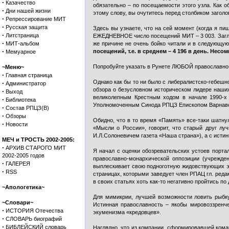
·
Казачество
обязательно – по посещаемости этого узла. Как о
·
Дни нашей жизни
этому слову, вы очутитесь перед столбиком заголов
·
Репрессирование МИТ
·
Русская защита
Здесь вы узнаете, что на сей момент (когда я пи
·
Литстраница
ЕЖЕДНЕВНОЕ число посещений МИТ – 3 003. Загляну
·
МИТ-альбом
же причине не очень бойко читали и в следующу
·
посещений, т.е. в среднем – 4 196 в день. Нес
Мемуарное
Попробуйте указать в Рунете ЛЮБОЙ православно-
~Меню~
·
Главная страница
Однако как бы то ни было с либералистско-гебеш
·
Администратор
обзора о безусловном историческом лидере наши
·
Выход
великолепным Крестным ходом в начале 1990-х 
·
Библиотека
Уполномоченным Синода РПЦЗ Епископом Варнав
·
Состав РПЦЗ(В)
·
Обзоры
Обидно, что в то время «Память» все-таки шатну
·
Новости
«Мысли о России», говорит, что старый друг лу
И.Л.Солоневичем газета «Наша страна»), а с исти
МЕЧ и ТРОСТЬ 2002-2005:
·
АРХИВ СТАРОГО МИТ
Я начал с оценки обозревательских устоев портал
2002-2005 годов
православно-монархической оппозиции (учрежден
·
ГАЛЕРЕЯ
выплескивает свою подноготную жидовствующих эк
·
RSS
страницах, которыми заведует член РПАЦ гл. реда
в своих статьях хоть как-то негативно пройтись п
~Апологетика~
Для мимикрии, лучшей возможности ловить рыбку
~Словари~
Истинная православность – якобы мировоззренч
·
ИСТОРИЯ Отечества
экуменизма «кредовцев».
·
СЛОВАРЬ биографий
·
БИБЛЕЙСКИЙ словарь
Наглядно, что из компании, сформировавшей кома