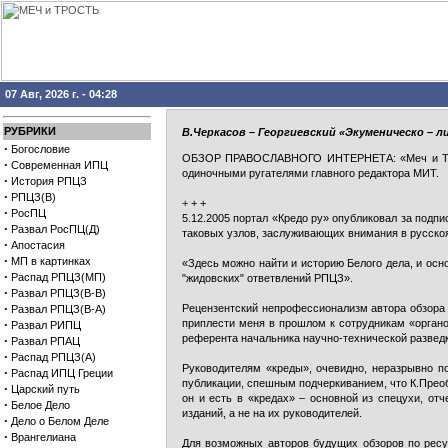
07 Авг, 2026 г. - 04:28
РУБРИКИ
В.Черкасов – Георгиевский «Экуменическо – 
·
Богословие
ОБЗОР ПРАВОСЛАВНОГО ИНТЕРНЕТА: «Меч и Трость
·
Современная ИПЦ
одиночными ругателями главного редактора МИТ.
·
История РПЦЗ
·
РПЦЗ(В)
+ + +
·
РосПЦ
5.12.2005 портал «Кредо ру» опубликовал за подп
·
Развал РосПЦ(Д)
таковых узлов, заслуживающих внимания в русскоя
·
Апостасия
·
МП в картинках
«Здесь можно найти и историю Белого дела, и осн
·
Распад РПЦЗ(МП)
"жидовских" ответвлений РПЦЗ».
·
Развал РПЦЗ(В-В)
·
Рецензентский непрофессионализм автора обзора 
Развал РПЦЗ(В-А)
·
приплести меня в прошлом к сотрудникам «органо
Развал РИПЦ
референта начальника научно-технической разведки
·
Развал РПАЦ
·
Распад РПЦЗ(А)
Руководителям «креды», очевидно, неразрывно п
·
Распад ИПЦ Греции
публикации, спешным подчеркиванием, что К.Преоб
·
Царский путь
он и есть в «кредах» – основной из спецухи, от
·
Белое Дело
изданий, а не на их руководителей.
·
Дело о Белом Деле
·
Врангелиана
Для возможных авторов будущих обзоров по ресур