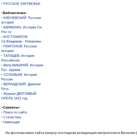
·
РУССКОЕ ЗАРУБЕЖЬЕ
~Библиотечка~
·
КЛЮЧЕВСКИЙ: Русская
история
·
КАРАМЗИН: История Гос.
Рос-го
·
КОСТОМАРОВ:
Св.Владимир - Романовы
·
ПЛАТОНОВ: Русская
история
·
ТАТИЩЕВ: История
Российская
·
Митр.МАКАРИЙ: История
Рус. Церкви
·
СОЛОВЬЕВ: История
России
·
ВЕРНАДСКИЙ: Древняя
Русь
·
Журнал ДВУГЛАВЫЙ
ОРЕЛЪ 1921 год
~Сервисы~
·
Поиск по сайту
·
Статистика
·
Навигация
На фотозаставке сайта вверху последняя резиденция митрополита Виталия 