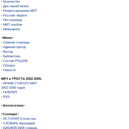
·
Казачество
·
Дни нашей жизни
·
Репрессирование МИТ
·
Русская защита
·
Литстраница
·
МИТ-альбом
·
Мемуарное
~Меню~
·
Главная страница
·
Администратор
·
Выход
·
Библиотека
·
Состав РПЦЗ(В)
·
Обзоры
·
Новости
МЕЧ и ТРОСТЬ 2002-2005:
·
АРХИВ СТАРОГО МИТ
2002-2005 годов
·
ГАЛЕРЕЯ
·
RSS
~Апологетика~
~Словари~
·
ИСТОРИЯ Отечества
·
СЛОВАРЬ биографий
·
БИБЛЕЙСКИЙ словарь