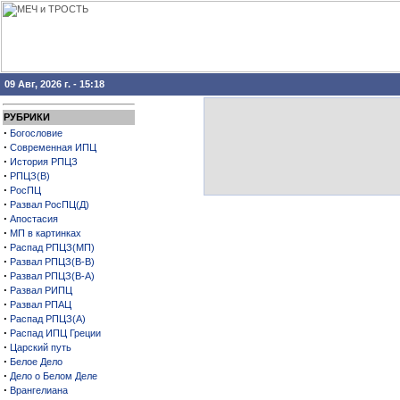
09 Авг, 2026 г. - 15:18
РУБРИКИ
·
Богословие
·
Современная ИПЦ
·
История РПЦЗ
·
РПЦЗ(В)
·
РосПЦ
·
Развал РосПЦ(Д)
·
Апостасия
·
МП в картинках
·
Распад РПЦЗ(МП)
·
Развал РПЦЗ(В-В)
·
Развал РПЦЗ(В-А)
·
Развал РИПЦ
·
Развал РПАЦ
·
Распад РПЦЗ(А)
·
Распад ИПЦ Греции
·
Царский путь
·
Белое Дело
·
Дело о Белом Деле
·
Врангелиана