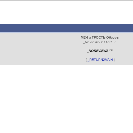
МЕЧ и ТРОСТЬ Обзоры
_REVIEWSLETTER "T"
_NOREVIEWS 'T'
[
_RETURN2MAIN
]