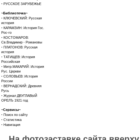
·
РУССКОЕ ЗАРУБЕЖЬЕ
~Библиотечка~
·
КЛЮЧЕВСКИЙ: Русская
история
·
КАРАМЗИН: История Гос.
Рос-го
·
КОСТОМАРОВ:
Св.Владимир - Романовы
·
ПЛАТОНОВ: Русская
история
·
ТАТИЩЕВ: История
Российская
·
Митр.МАКАРИЙ: История
Рус. Церкви
·
СОЛОВЬЕВ: История
России
·
ВЕРНАДСКИЙ: Древняя
Русь
·
Журнал ДВУГЛАВЫЙ
ОРЕЛЪ 1921 год
~Сервисы~
·
Поиск по сайту
·
Статистика
·
Навигация
На фотозаставке сайта вверх