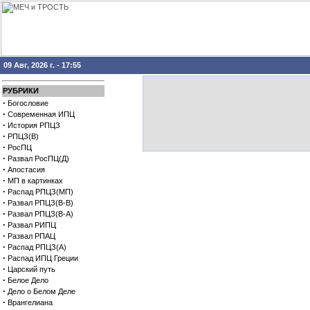
09 Авг, 2026 г. - 17:55
РУБРИКИ
·
Богословие
·
Современная ИПЦ
·
История РПЦЗ
·
РПЦЗ(В)
·
РосПЦ
·
Развал РосПЦ(Д)
·
Апостасия
·
МП в картинках
·
Распад РПЦЗ(МП)
·
Развал РПЦЗ(В-В)
·
Развал РПЦЗ(В-А)
·
Развал РИПЦ
·
Развал РПАЦ
·
Распад РПЦЗ(А)
·
Распад ИПЦ Греции
·
Царский путь
·
Белое Дело
·
Дело о Белом Деле
·
Врангелиана