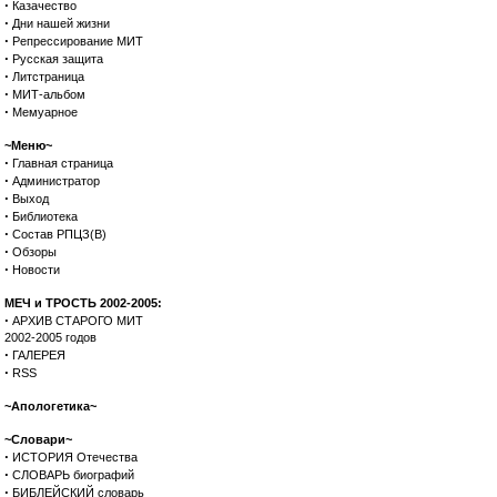
·
Казачество
·
Дни нашей жизни
·
Репрессирование МИТ
·
Русская защита
·
Литстраница
·
МИТ-альбом
·
Мемуарное
~Меню~
·
Главная страница
·
Администратор
·
Выход
·
Библиотека
·
Состав РПЦЗ(В)
·
Обзоры
·
Новости
МЕЧ и ТРОСТЬ 2002-2005:
·
АРХИВ СТАРОГО МИТ
2002-2005 годов
·
ГАЛЕРЕЯ
·
RSS
~Апологетика~
~Словари~
·
ИСТОРИЯ Отечества
·
СЛОВАРЬ биографий
·
БИБЛЕЙСКИЙ словарь