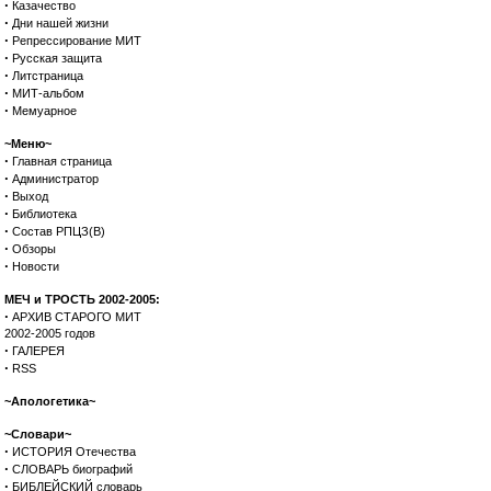
·
Казачество
·
Дни нашей жизни
·
Репрессирование МИТ
·
Русская защита
·
Литстраница
·
МИТ-альбом
·
Мемуарное
~Меню~
·
Главная страница
·
Администратор
·
Выход
·
Библиотека
·
Состав РПЦЗ(В)
·
Обзоры
·
Новости
МЕЧ и ТРОСТЬ 2002-2005:
·
АРХИВ СТАРОГО МИТ
2002-2005 годов
·
ГАЛЕРЕЯ
·
RSS
~Апологетика~
~Словари~
·
ИСТОРИЯ Отечества
·
СЛОВАРЬ биографий
·
БИБЛЕЙСКИЙ словарь