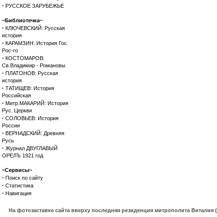
·
РУССКОЕ ЗАРУБЕЖЬЕ
~Библиотечка~
·
КЛЮЧЕВСКИЙ: Русская
история
·
КАРАМЗИН: История Гос.
Рос-го
·
КОСТОМАРОВ:
Св.Владимир - Романовы
·
ПЛАТОНОВ: Русская
история
·
ТАТИЩЕВ: История
Российская
·
Митр.МАКАРИЙ: История
Рус. Церкви
·
СОЛОВЬЕВ: История
России
·
ВЕРНАДСКИЙ: Древняя
Русь
·
Журнал ДВУГЛАВЫЙ
ОРЕЛЪ 1921 год
~Сервисы~
·
Поиск по сайту
·
Статистика
·
Навигация
На фотозаставке сайта вверху последняя резиденция митрополита Виталия 