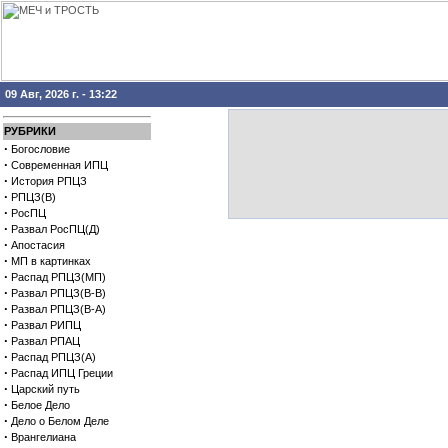
09 Авг, 2026 г. - 13:22
РУБРИКИ
·
Богословие
·
Современная ИПЦ
·
История РПЦЗ
·
РПЦЗ(В)
·
РосПЦ
·
Развал РосПЦ(Д)
·
Апостасия
·
МП в картинках
·
Распад РПЦЗ(МП)
·
Развал РПЦЗ(В-В)
·
Развал РПЦЗ(В-А)
·
Развал РИПЦ
·
Развал РПАЦ
·
Распад РПЦЗ(А)
·
Распад ИПЦ Греции
·
Царский путь
·
Белое Дело
·
Дело о Белом Деле
·
Врангелиана