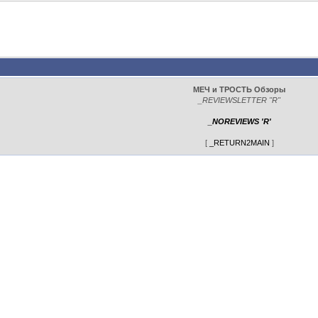
МЕЧ и ТРОСТЬ Обзоры
_REVIEWSLETTER "R"
_NOREVIEWS 'R'
[
_RETURN2MAIN
]