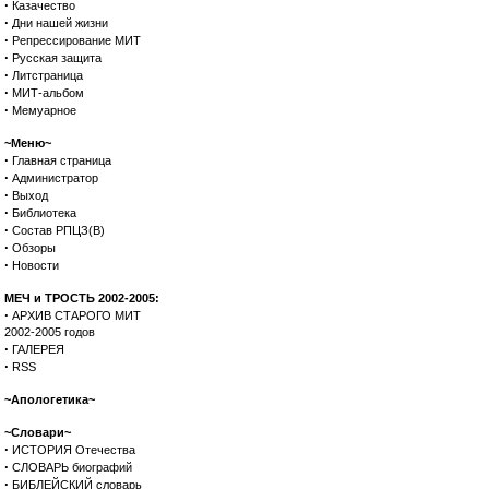
·
Казачество
·
Дни нашей жизни
·
Репрессирование МИТ
·
Русская защита
·
Литстраница
·
МИТ-альбом
·
Мемуарное
~Меню~
·
Главная страница
·
Администратор
·
Выход
·
Библиотека
·
Состав РПЦЗ(В)
·
Обзоры
·
Новости
МЕЧ и ТРОСТЬ 2002-2005:
·
АРХИВ СТАРОГО МИТ
2002-2005 годов
·
ГАЛЕРЕЯ
·
RSS
~Апологетика~
~Словари~
·
ИСТОРИЯ Отечества
·
СЛОВАРЬ биографий
·
БИБЛЕЙСКИЙ словарь