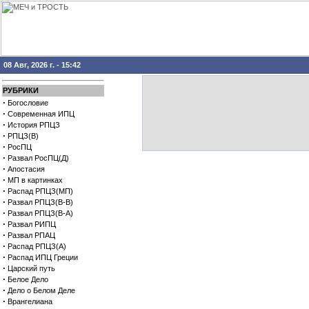
08 Авг, 2026 г. - 15:42
РУБРИКИ
·
Богословие
·
Современная ИПЦ
·
История РПЦЗ
·
РПЦЗ(В)
·
РосПЦ
·
Развал РосПЦ(Д)
·
Апостасия
·
МП в картинках
·
Распад РПЦЗ(МП)
·
Развал РПЦЗ(В-В)
·
Развал РПЦЗ(В-А)
·
Развал РИПЦ
·
Развал РПАЦ
·
Распад РПЦЗ(А)
·
Распад ИПЦ Греции
·
Царский путь
·
Белое Дело
·
Дело о Белом Деле
·
Врангелиана