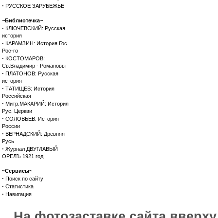
·
РУССКОЕ ЗАРУБЕЖЬЕ
~Библиотечка~
·
КЛЮЧЕВСКИЙ: Русская
история
·
КАРАМЗИН: История Гос.
Рос-го
·
КОСТОМАРОВ:
Св.Владимир - Романовы
·
ПЛАТОНОВ: Русская
история
·
ТАТИЩЕВ: История
Российская
·
Митр.МАКАРИЙ: История
Рус. Церкви
·
СОЛОВЬЕВ: История
России
·
ВЕРНАДСКИЙ: Древняя
Русь
·
Журнал ДВУГЛАВЫЙ
ОРЕЛЪ 1921 год
~Сервисы~
·
Поиск по сайту
·
Статистика
·
Навигация
На фотозаставке сайта вверх